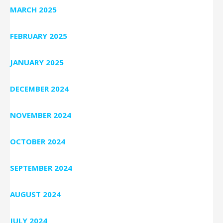
MARCH 2025
FEBRUARY 2025
JANUARY 2025
DECEMBER 2024
NOVEMBER 2024
OCTOBER 2024
SEPTEMBER 2024
AUGUST 2024
JULY 2024