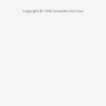
Copyright © 1998 Sevachko Dot Com