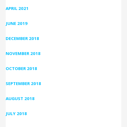
APRIL 2021
JUNE 2019
DECEMBER 2018
NOVEMBER 2018
OCTOBER 2018
SEPTEMBER 2018
AUGUST 2018
JULY 2018