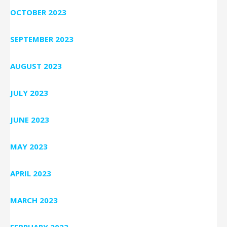
OCTOBER 2023
SEPTEMBER 2023
AUGUST 2023
JULY 2023
JUNE 2023
MAY 2023
APRIL 2023
MARCH 2023
FEBRUARY 2023