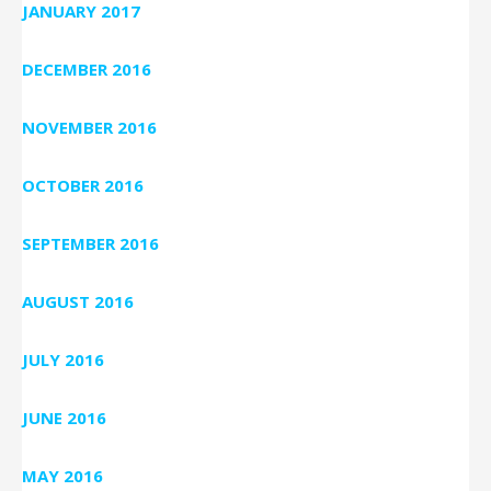
JANUARY 2017
DECEMBER 2016
NOVEMBER 2016
OCTOBER 2016
SEPTEMBER 2016
AUGUST 2016
JULY 2016
JUNE 2016
MAY 2016