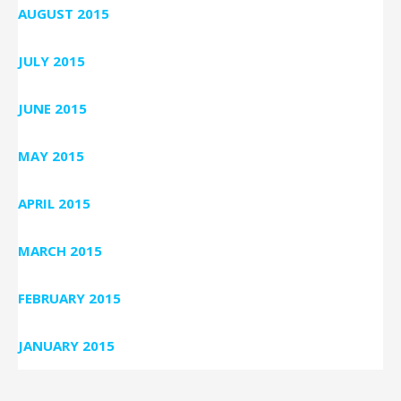
AUGUST 2015
JULY 2015
JUNE 2015
MAY 2015
APRIL 2015
MARCH 2015
FEBRUARY 2015
JANUARY 2015