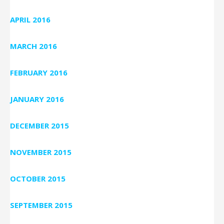
APRIL 2016
MARCH 2016
FEBRUARY 2016
JANUARY 2016
DECEMBER 2015
NOVEMBER 2015
OCTOBER 2015
SEPTEMBER 2015