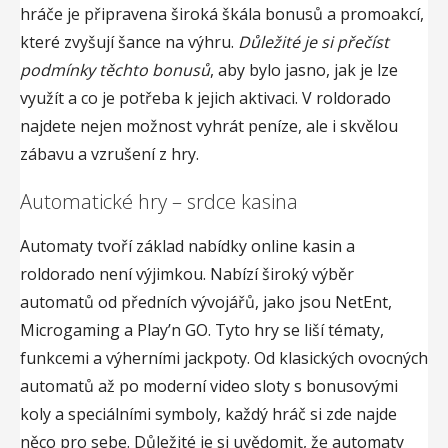
hráče je připravena široká škála bonusů a promoakcí,
které zvyšují šance na výhru.
Důležité je si přečíst
podmínky těchto bonusů
, aby bylo jasno, jak je lze
využít a co je potřeba k jejich aktivaci. V roldorado
najdete nejen možnost vyhrát peníze, ale i skvělou
zábavu a vzrušení z hry.
Automatické hry – srdce kasina
Automaty tvoří základ nabídky online kasin a
roldorado není výjimkou. Nabízí široký výběr
automatů od předních vývojářů, jako jsou NetEnt,
Microgaming a Play’n GO. Tyto hry se liší tématy,
funkcemi a výherními jackpoty. Od klasických ovocných
automatů až po moderní video sloty s bonusovými
koly a speciálními symboly, každý hráč si zde najde
něco pro sebe. Důležité je si uvědomit, že automaty