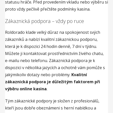
statusu hráče. Před provedením vkladu nebo výběru si
proto vždy pečlivě přečtěte podmínky kasina.
Zákaznická podpora – vždy po ruce
Roldorado klade velký důraz na spokojenost svých
zákazníků a nabízí kvalitní zákaznickou podporu,
která je k dispozici 24 hodin denně, 7 dní v týdnu.
Můžete ji kontaktovat prostřednictvím živého chatu,
e-mailu nebo telefonu. Zákaznická podpora je k
dispozici v několika jazycích a ochotně vám pomůže s
jakýmikoliv dotazy nebo problémy.
Kvalitní
zákaznická podpora je důležitým faktorem při
výběru online kasina
.
Tým zákaznické podpory je složen z profesionálů,
kteří jsou dobře obeznámeni s herní nabídkou a