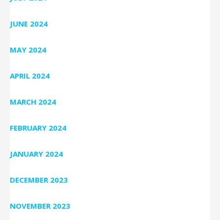
JUNE 2024
MAY 2024
APRIL 2024
MARCH 2024
FEBRUARY 2024
JANUARY 2024
DECEMBER 2023
NOVEMBER 2023