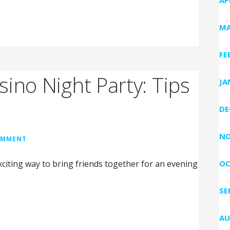
MA
FE
ino Night Party: Tips
JA
DE
NO
OMMENT
xciting way to bring friends together for an evening
OC
SE
AU