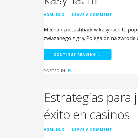
ADMLNLX
LEAVE A COMMENT
Mechanizm cashback w kasynach to popu
związanego z grą. Polega on na zwrocie 
CONTINUE READING →
POSTED IN:
PL
Estrategias para 
éxito en casinos
ADMLNLX
LEAVE A COMMENT