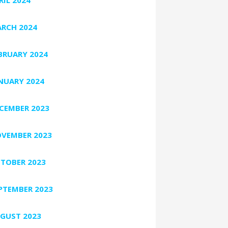
RCH 2024
BRUARY 2024
NUARY 2024
CEMBER 2023
VEMBER 2023
TOBER 2023
PTEMBER 2023
GUST 2023