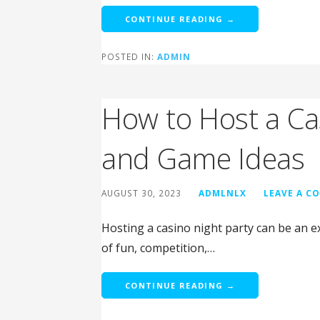
CONTINUE READING →
POSTED IN:
ADMIN
How to Host a Cas
and Game Ideas
AUGUST 30, 2023
ADMLNLX
LEAVE A C
Hosting a casino night party can be an e
of fun, competition,…
CONTINUE READING →