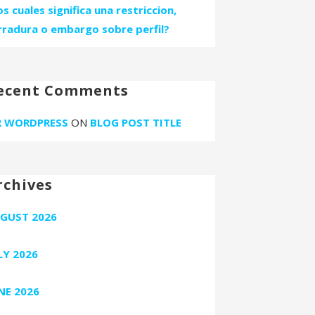
os cuales significa una restriccion,
rradura o embargo sobre perfil?
ecent Comments
 WORDPRESS
ON
BLOG POST TITLE
rchives
GUST 2026
LY 2026
NE 2026