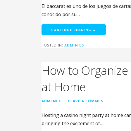
El baccarat es uno de los juegos de cart
conocido por su…
CONTINUE READING →
POSTED IN:
ADMIN ES
How to Organize 
at Home
ADMLNLX
LEAVE A COMMENT
Hosting a casino night party at home can 
bringing the excitement of…