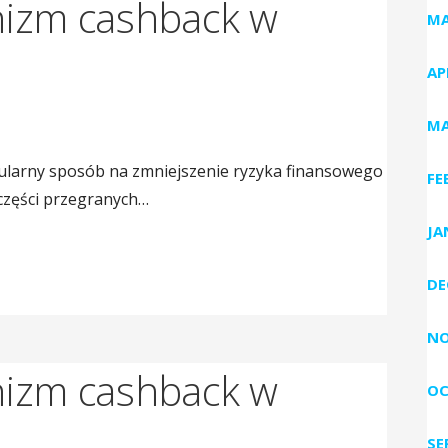
nizm cashback w
MA
AP
MA
larny sposób na zmniejszenie ryzyka finansowego
FE
części przegranych…
JA
DE
NO
nizm cashback w
OC
SE