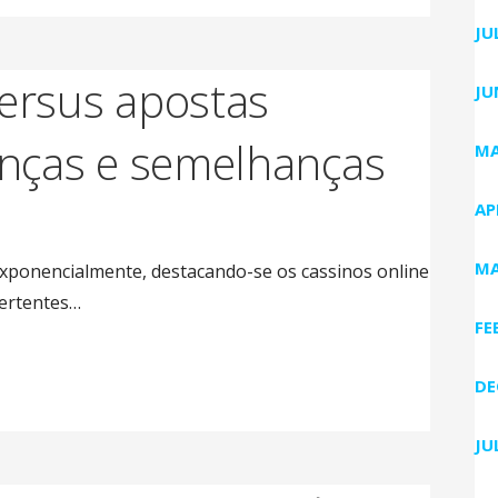
JU
versus apostas
JU
renças e semelhanças
MA
AP
MA
exponencialmente, destacando-se os cassinos online
vertentes…
FE
DE
JU