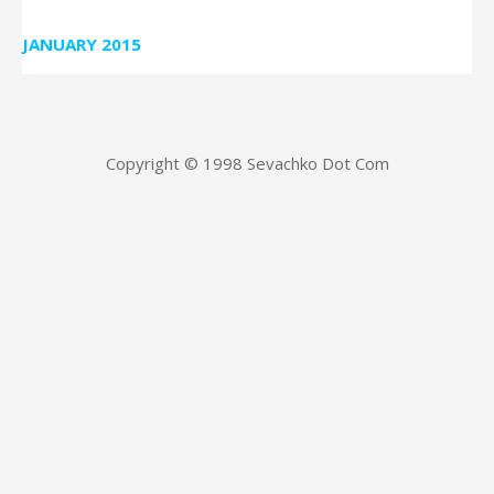
JANUARY 2015
Copyright © 1998 Sevachko Dot Com