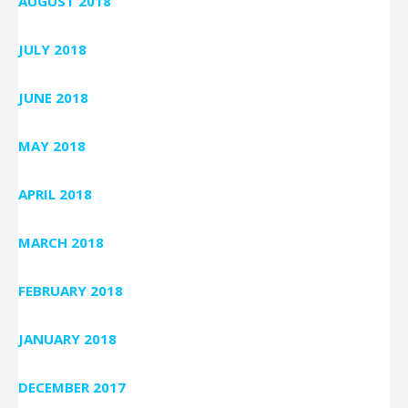
AUGUST 2018
JULY 2018
JUNE 2018
MAY 2018
APRIL 2018
MARCH 2018
FEBRUARY 2018
JANUARY 2018
DECEMBER 2017