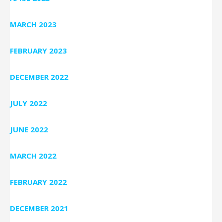
MARCH 2023
FEBRUARY 2023
DECEMBER 2022
JULY 2022
JUNE 2022
MARCH 2022
FEBRUARY 2022
DECEMBER 2021