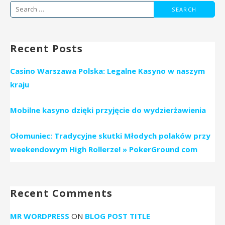
Search
for:
Recent Posts
Casino Warszawa Polska: Legalne Kasyno w naszym
kraju
Mobilne kasyno dzięki przyjęcie do wydzierżawienia
Ołomuniec: Tradycyjne skutki Młodych polaków przy
weekendowym High Rollerze! » PokerGround com
Recent Comments
MR WORDPRESS
ON
BLOG POST TITLE