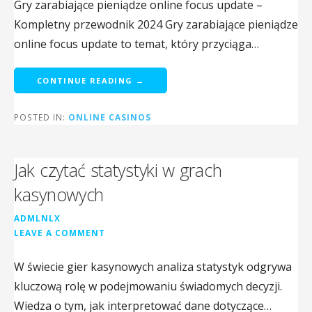
Gry zarabiające pieniądze online focus update –
Kompletny przewodnik 2024 Gry zarabiające pieniądze
online focus update to temat, który przyciąga…
CONTINUE READING →
POSTED IN:
ONLINE CASINOS
Jak czytać statystyki w grach
kasynowych
ADMLNLX
LEAVE A COMMENT
W świecie gier kasynowych analiza statystyk odgrywa
kluczową rolę w podejmowaniu świadomych decyzji.
Wiedza o tym, jak interpretować dane dotyczące…