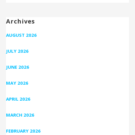
Archives
AUGUST 2026
JULY 2026
JUNE 2026
MAY 2026
APRIL 2026
MARCH 2026
FEBRUARY 2026