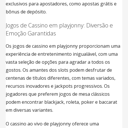
exclusivos para apostadores, como apostas grátis e
bônus de depósito.
Jogos de Cassino em playjonny: Diversão e
Emoção Garantidas
Os jogos de cassino em playjonny proporcionam uma
experiência de entretenimento inigualável, com uma
vasta seleção de opções para agradar a todos os
gostos. Os amantes dos slots podem desfrutar de
centenas de títulos diferentes, com temas variados,
recursos inovadores e jackpots progressivos. Os
jogadores que preferem jogos de mesa clássicos
podem encontrar blackjack, roleta, poker e baccarat
em diversas variantes.
O cassino ao vivo de playjonny oferece uma