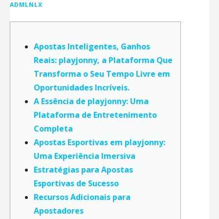
ADMLNLX
Apostas Inteligentes, Ganhos
Reais: playjonny, a Plataforma Que
Transforma o Seu Tempo Livre em
Oportunidades Incríveis.
A Essência de playjonny: Uma
Plataforma de Entretenimento
Completa
Apostas Esportivas em playjonny:
Uma Experiência Imersiva
Estratégias para Apostas
Esportivas de Sucesso
Recursos Adicionais para
Apostadores