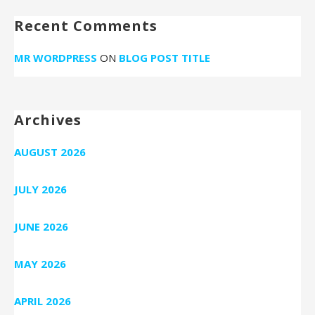
Recent Comments
MR WORDPRESS
ON
BLOG POST TITLE
Archives
AUGUST 2026
JULY 2026
JUNE 2026
MAY 2026
APRIL 2026