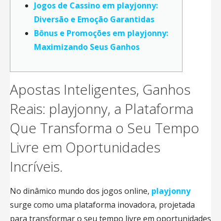
Jogos de Cassino em playjonny:
Diversão e Emoção Garantidas
Bônus e Promoções em playjonny:
Maximizando Seus Ganhos
Apostas Inteligentes, Ganhos
Reais: playjonny, a Plataforma
Que Transforma o Seu Tempo
Livre em Oportunidades
Incríveis.
No dinâmico mundo dos jogos online,
playjonny
surge como uma plataforma inovadora, projetada
para transformar o seu tempo livre em oportunidades