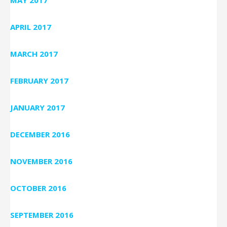
APRIL 2017
MARCH 2017
FEBRUARY 2017
JANUARY 2017
DECEMBER 2016
NOVEMBER 2016
OCTOBER 2016
SEPTEMBER 2016