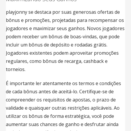
playjonny se destaca por suas generosas ofertas de
bônus e promoções, projetadas para recompensar os
jogadores e maximizar seus ganhos. Novos jogadores
podem receber um bônus de boas-vindas, que pode
incluir um bônus de depósito e rodadas grátis.
Jogadores existentes podem aproveitar promoções
regulares, como bônus de recarga, cashback e
torneios.
É importante ler atentamente os termos e condições
de cada bônus antes de aceitá-lo. Certifique-se de
compreender os requisitos de apostas, o prazo de
validade e quaisquer outras restrições aplicáveis. Ao
utilizar os bônus de forma estratégica, você pode
aumentar suas chances de ganho e desfrutar ainda