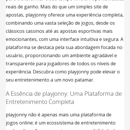
reais de ganho. Mais do que um simples site de
apostas, playjonny oferece uma experiência completa,
combinando uma vasta seleção de jogos, desde os
clássicos cassinos até as apostas esportivas mais
emocionantes, com uma interface intuitiva e segura. A
plataforma se destaca pela sua abordagem focada no
usuário, proporcionando um ambiente agradável e
transparente para jogadores de todos os níveis de
experiência. Descubra como playjonny pode elevar o
seu entretenimento a um novo patamar.
A Essência de playjonny: Uma Plataforma de
Entretenimento Completa
playjonny não é apenas mais uma plataforma de
jogos online; é um ecossistema de entretenimento