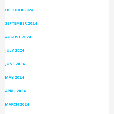
OCTOBER 2024
SEPTEMBER 2024
AUGUST 2024
JULY 2024
JUNE 2024
MAY 2024
APRIL 2024
MARCH 2024