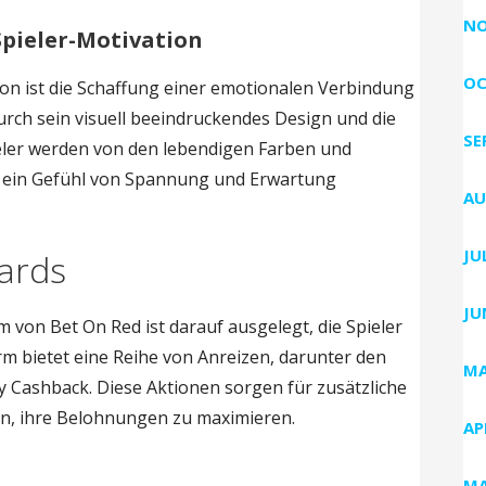
NO
pieler-Motivation
OC
ion ist die Schaffung einer emotionalen Verbindung
durch sein visuell beeindruckendes Design und die
SE
ieler werden von den lebendigen Farben und
 ein Gefühl von Spannung und Erwartung
AU
JU
ards
JU
on Bet On Red ist darauf ausgelegt, die Spieler
rm bietet eine Reihe von Anreizen, darunter den
MA
Cashback. Diese Aktionen sorgen für zusätzliche
n, ihre Belohnungen zu maximieren.
AP
MA