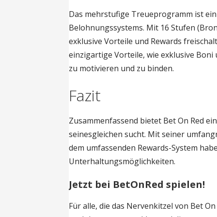
Das mehrstufige Treueprogramm ist ein w
Belohnungssystems. Mit 16 Stufen (Bronze
exklusive Vorteile und Rewards freischalt
einzigartige Vorteile, wie exklusive Boni
zu motivieren und zu binden.
Fazit
Zusammenfassend bietet Bet On Red ein u
seinesgleichen sucht. Mit seiner umfan
dem umfassenden Rewards-System haben 
Unterhaltungsmöglichkeiten.
Jetzt bei BetOnRed spielen!
Für alle, die das Nervenkitzel von Bet O