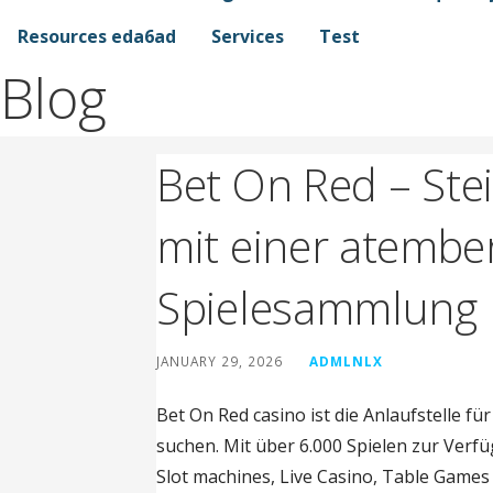
Resources eda6ad
Services
Test
Blog
Bet On Red – Ste
mit einer atemb
Spielesammlung
JANUARY 29, 2026
ADMLNLX
Bet On Red casino ist die Anlaufstelle für 
suchen. Mit über 6.000 Spielen zur Verfü
Slot machines, Live Casino, Table Games