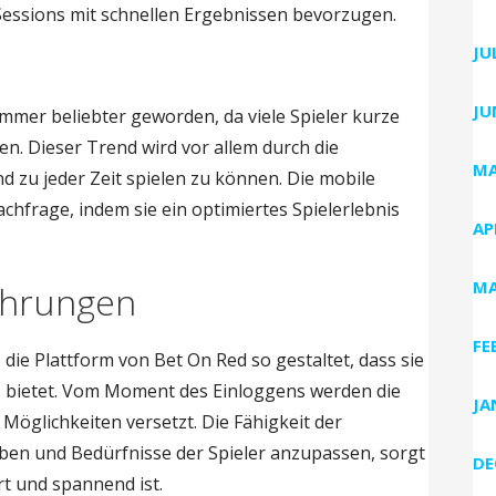
e Sessions mit schnellen Ergebnissen bevorzugen.
JU
JU
immer beliebter geworden, da viele Spieler kurze
n. Dieser Trend wird vor allem durch die
MA
d zu jeder Zeit spielen zu können. Die mobile
achfrage, indem sie ein optimiertes Spielerlebnis
AP
MA
fahrungen
FE
 die Plattform von Bet On Red so gestaltet, dass sie
is bietet. Vom Moment des Einloggens werden die
JA
 Möglichkeiten versetzt. Die Fähigkeit der
lieben und Bedürfnisse der Spieler anzupassen, sorgt
DE
t und spannend ist.