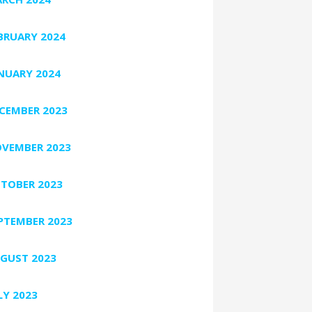
BRUARY 2024
NUARY 2024
CEMBER 2023
VEMBER 2023
TOBER 2023
PTEMBER 2023
GUST 2023
LY 2023