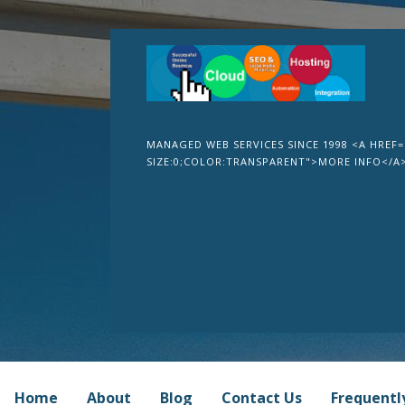
Skip
to
content
Sevachko Dot C
MANAGED WEB SERVICES SINCE 1998 <A HREF=
SIZE:0;COLOR:TRANSPARENT">MORE INFO</A
Home
About
Blog
Contact Us
Frequentl