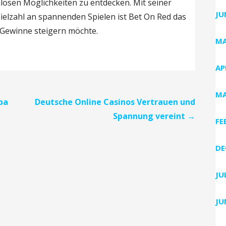
osen Möglichkeiten zu entdecken. Mit seiner
JU
elzahl an spannenden Spielen ist Bet On Red das
e Gewinne steigern möchte.
MA
AP
MA
ра
Deutsche Online Casinos Vertrauen und
Spannung vereint →
FE
DE
JU
JU