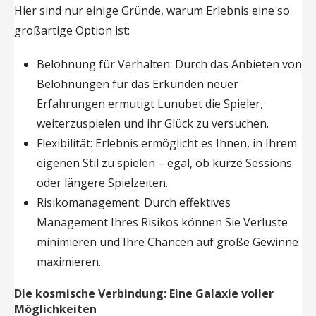
Hier sind nur einige Gründe, warum Erlebnis eine so
großartige Option ist:
Belohnung für Verhalten: Durch das Anbieten von
Belohnungen für das Erkunden neuer
Erfahrungen ermutigt Lunubet die Spieler,
weiterzuspielen und ihr Glück zu versuchen.
Flexibilität: Erlebnis ermöglicht es Ihnen, in Ihrem
eigenen Stil zu spielen – egal, ob kurze Sessions
oder längere Spielzeiten.
Risikomanagement: Durch effektives
Management Ihres Risikos können Sie Verluste
minimieren und Ihre Chancen auf große Gewinne
maximieren.
Die kosmische Verbindung: Eine Galaxie voller
Möglichkeiten