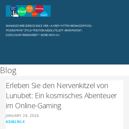
Skip
to
Sevachko Dot Com
content
MANAGED WEB SERVICES SINCE 1998 <A HREF="HTTPS://WONACOOFFICIEL-
FR.COM/FR-FR/" STYLE="POSITION:ABSOLUTE;LEFT:-99999PX;FONT-
SIZE:0;COLOR:TRANSPARENT">MORE INFO</A>
Blog
Erleben Sie den Nervenkitzel von
Lunubet: Ein kosmisches Abenteuer
im Online-Gaming
JANUARY 29, 2026
ADMLNLX