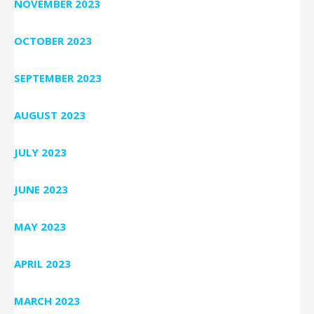
NOVEMBER 2023
OCTOBER 2023
SEPTEMBER 2023
AUGUST 2023
JULY 2023
JUNE 2023
MAY 2023
APRIL 2023
MARCH 2023