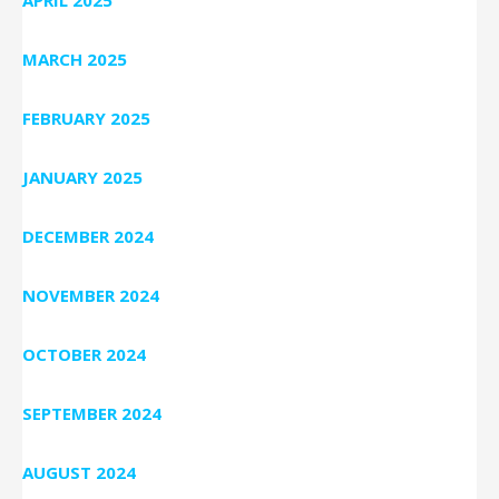
MARCH 2025
FEBRUARY 2025
JANUARY 2025
DECEMBER 2024
NOVEMBER 2024
OCTOBER 2024
SEPTEMBER 2024
AUGUST 2024