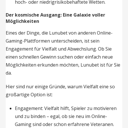
hoch- oder niedrigrisikobehaftete Wetten.
Der kosmische Ausgang: Eine Galaxie voller
Möglichkeiten
Eines der Dinge, die Lunubet von anderen Online-
Gaming-Plattformen unterscheiden, ist sein
Engagement für Vielfalt und Abwechslung. Ob Sie
einen schnellen Gewinn suchen oder einfach neue
Möglichkeiten erkunden möchten, Lunubet ist für Sie
da.
Hier sind nur einige Gründe, warum Vielfalt eine so
großartige Option ist:
Engagement: Vielfalt hilft, Spieler zu motivieren
und zu binden – egal, ob sie neu im Online-
Gaming sind oder schon erfahrene Veteranen.