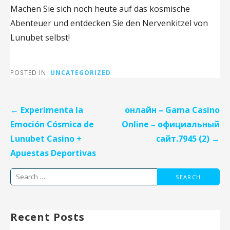
Machen Sie sich noch heute auf das kosmische
Abenteuer und entdecken Sie den Nervenkitzel von
Lunubet selbst!
POSTED IN:
UNCATEGORIZED
Post
← Experimenta la
онлайн – Gama Casino
navigation
Emoción Cósmica de
Online – официальный
Lunubet Casino +
сайт.7945 (2) →
Apuestas Deportivas
Search
for:
Recent Posts