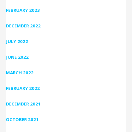
FEBRUARY 2023
DECEMBER 2022
JULY 2022
JUNE 2022
MARCH 2022
FEBRUARY 2022
DECEMBER 2021
OCTOBER 2021