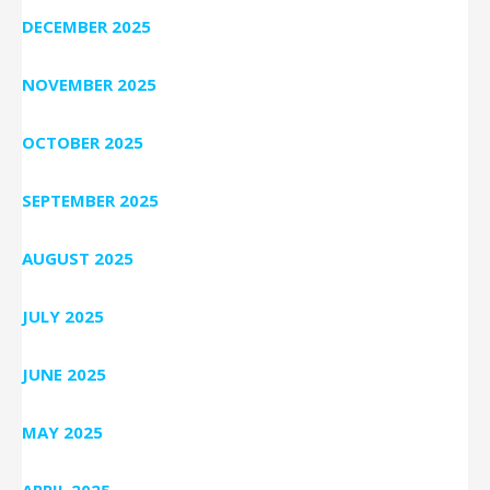
DECEMBER 2025
NOVEMBER 2025
OCTOBER 2025
SEPTEMBER 2025
AUGUST 2025
JULY 2025
JUNE 2025
MAY 2025
APRIL 2025