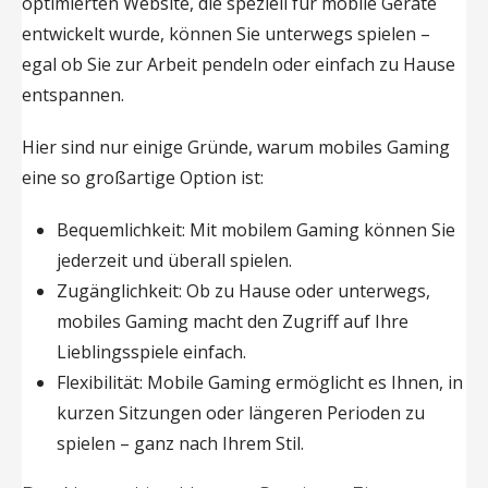
optimierten Website, die speziell für mobile Geräte
entwickelt wurde, können Sie unterwegs spielen –
egal ob Sie zur Arbeit pendeln oder einfach zu Hause
entspannen.
Hier sind nur einige Gründe, warum mobiles Gaming
eine so großartige Option ist:
Bequemlichkeit: Mit mobilem Gaming können Sie
jederzeit und überall spielen.
Zugänglichkeit: Ob zu Hause oder unterwegs,
mobiles Gaming macht den Zugriff auf Ihre
Lieblingsspiele einfach.
Flexibilität: Mobile Gaming ermöglicht es Ihnen, in
kurzen Sitzungen oder längeren Perioden zu
spielen – ganz nach Ihrem Stil.