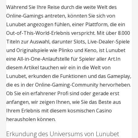
Während Sie Ihre Reise durch die weite Welt des
Online-Gamings antreten, könnten Sie sich von
Lunubet angezogen fühlen, einer Plattform, die ein
Out-of-This-World-Erlebnis verspricht. Mit über 8.000
Titeln zur Auswahl, darunter Slots, Live-Dealer-Spiele
und Originalspiele wie Plinko und Keno, ist Lunubet
eine All-in-One-Anlaufstelle für Spieler aller Art.In
diesem Artikel tauchen wir ein in die Welt von
Lunubet, erkunden die Funktionen und das Gameplay,
die es in der Online-Gaming-Community hervorheben.
Ob Sie ein erfahrener Profi sind oder gerade erst
anfangen, wir zeigen Ihnen, wie Sie das Beste aus
Ihrem Erlebnis mit diesem kosmischen Casino
herausholen können.
Erkundung des Universums von Lunubet