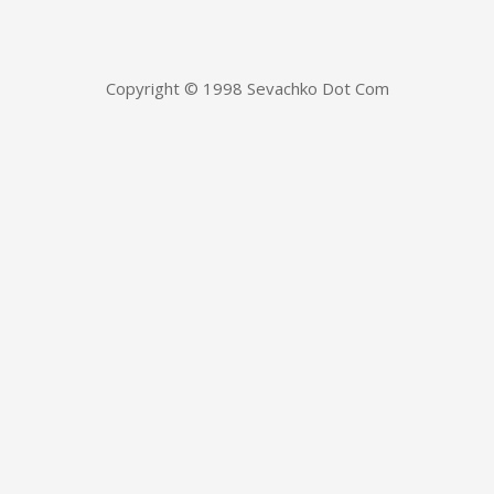
Copyright © 1998 Sevachko Dot Com