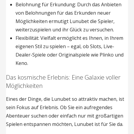
Belohnung für Erkundung: Durch das Anbieten
von Belohnungen für das Erkunden neuer
Möglichkeiten ermutigt Lunubet die Spieler,
weiterzuspielen und ihr Glück zu versuchen.
Flexibilität: Vielfalt ermöglicht es Ihnen, in Ihrem
eigenen Stil zu spielen – egal, ob Slots, Live-
Dealer-Spiele oder Originalspiele wie Plinko und
Keno.
Das kosmische Erlebnis: Eine Galaxie voller
Möglichkeiten
Eines der Dinge, die Lunubet so attraktiv machen, ist
sein Fokus auf Erlebnis. Ob Sie ein aufregendes
Abenteuer suchen oder einfach nur mit großartigen
Spielen entspannen möchten, Lunubet ist für Sie da.