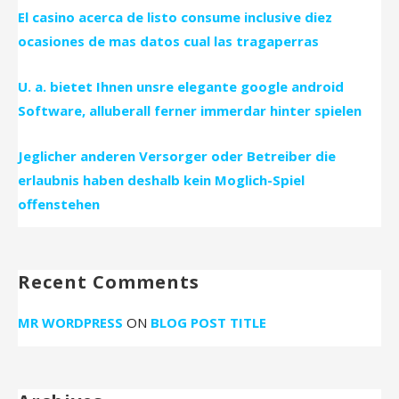
El casino acerca de listo consume inclusive diez
ocasiones de mas datos cual las tragaperras
U. a. bietet Ihnen unsre elegante google android
Software, alluberall ferner immerdar hinter spielen
Jeglicher anderen Versorger oder Betreiber die
erlaubnis haben deshalb kein Moglich-Spiel
offenstehen
Recent Comments
MR WORDPRESS
ON
BLOG POST TITLE