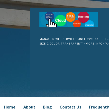
Skip
to
content
Sevachko Dot C
MANAGED WEB SERVICES SINCE 1998 <A HREF=
SIZE:0;COLOR:TRANSPARENT">MORE INFO</A
Home
About
Blog
Contact Us
Frequentl