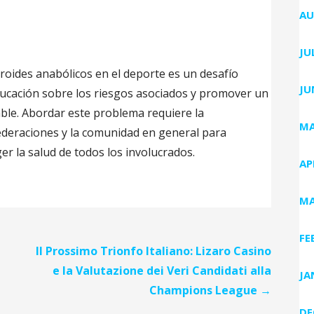
AU
JU
eroides anabólicos en el deporte es un desafío
JU
ucación sobre los riesgos asociados y promover un
ble. Abordar este problema requiere la
MA
federaciones y la comunidad en general para
er la salud de todos los involucrados.
AP
MA
FE
Il Prossimo Trionfo Italiano: Lizaro Casino
e la Valutazione dei Veri Candidati alla
JA
Champions League →
DE