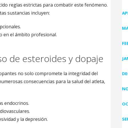
ido reglas estrictas para combatir este fenómeno.
tas sustancias incluyen:
AP
pcionales.
MA
o en el ámbito profesional.
FE
o de esteroides y dopaje
JA
dopantes no solo compromete la integridad del
DE
numerosas consecuencias para la salud del atleta,
NO
s endocrinos.
OC
diovasculares.
ividad y la depresión.
SE