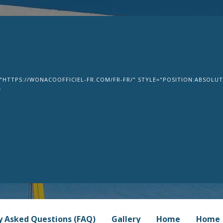
om
"HTTPS://WONACOOFFICIEL-FR.COM/FR-FR/" STYLE="POSITION:ABSOLUTE
>
y Asked Questions (FAQ)
Gallery
Home
Home