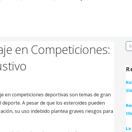
aje en Competiciones:
Se
fo
stivo
R
Ro
Sl
paje en competiciones deportivas son temas de gran
el deporte. A pesar de que los esteroides pueden
Re
eración, su uso indebido plantea graves riesgos para
th
La