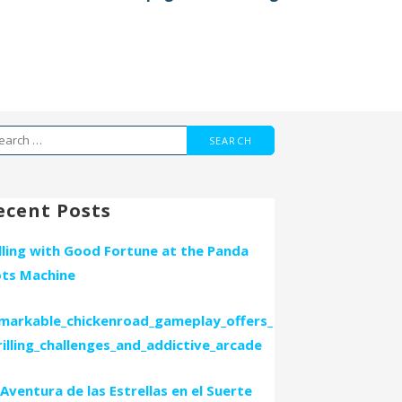
arch
r:
ecent Posts
lling with Good Fortune at the Panda
ots Machine
markable_chickenroad_gameplay_offers_
rilling_challenges_and_addictive_arcade
 Aventura de las Estrellas en el Suerte