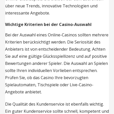
über neue Trends, innovative Technologien und
interessante Angebote.
Wichtige Kriterien bei der Casino-Auswahl
Bei der Auswahl eines Online-Casinos sollten mehrere
Kriterien berücksichtigt werden. Die Seriosität des
Anbieters ist von entscheidender Bedeutung. Achten
Sie auf eine gültige Glücksspiellizenz und auf positive
Bewertungen anderer Spieler. Die Auswahl an Spielen
sollte Ihren individuellen Vorlieben entsprechen.
Prüfen Sie, ob das Casino Ihre bevorzugten
Spielautomaten, Tischspiele oder Live-Casino-
Angebote anbietet.
Die Qualität des Kundenservice ist ebenfalls wichtig.
Ein guter Kundenservice sollte schnell, kompetent und