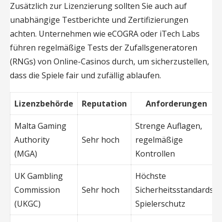
Zusätzlich zur Lizenzierung sollten Sie auch auf
unabhängige Testberichte und Zertifizierungen
achten. Unternehmen wie eCOGRA oder iTech Labs
führen regelmäßige Tests der Zufallsgeneratoren
(RNGs) von Online-Casinos durch, um sicherzustellen,
dass die Spiele fair und zufällig ablaufen.
Lizenzbehörde
Reputation
Anforderungen
Malta Gaming
Strenge Auflagen,
Authority
Sehr hoch
regelmäßige
(MGA)
Kontrollen
UK Gambling
Höchste
Commission
Sehr hoch
Sicherheitsstandards,
(UKGC)
Spielerschutz