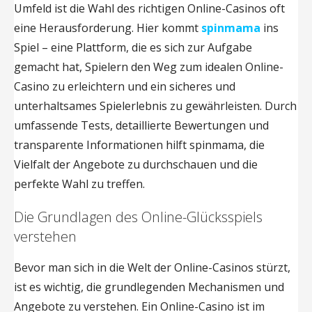
Umfeld ist die Wahl des richtigen Online-Casinos oft
eine Herausforderung. Hier kommt
spinmama
ins
Spiel – eine Plattform, die es sich zur Aufgabe
gemacht hat, Spielern den Weg zum idealen Online-
Casino zu erleichtern und ein sicheres und
unterhaltsames Spielerlebnis zu gewährleisten. Durch
umfassende Tests, detaillierte Bewertungen und
transparente Informationen hilft spinmama, die
Vielfalt der Angebote zu durchschauen und die
perfekte Wahl zu treffen.
Die Grundlagen des Online-Glücksspiels
verstehen
Bevor man sich in die Welt der Online-Casinos stürzt,
ist es wichtig, die grundlegenden Mechanismen und
Angebote zu verstehen. Ein Online-Casino ist im