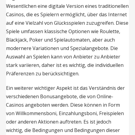
Wesentlichen eine digitale Version eines traditionellen
Casinos, die es Spielern ermöglicht, über das Internet
auf eine Vielzahl von Glücksspielen zuzugreifen. Diese
Spiele umfassen klassische Optionen wie Roulette,
Blackjack, Poker und Spielautomaten, aber auch
modernere Variationen und Spezialangebote. Die
Auswahl an Spielen kann von Anbieter zu Anbieter
stark variieren, daher ist es wichtig, die individuellen
Präferenzen zu berücksichtigen.
Ein weiterer wichtiger Aspekt ist das Verständnis der
verschiedenen Bonusangebote, die von Online-
Casinos angeboten werden. Diese können in Form
von Willkommensboni, Einzahlungsboni, Freispielen
oder anderen Aktionen auftreten. Es ist jedoch
wichtig, die Bedingungen und Bedingungen dieser