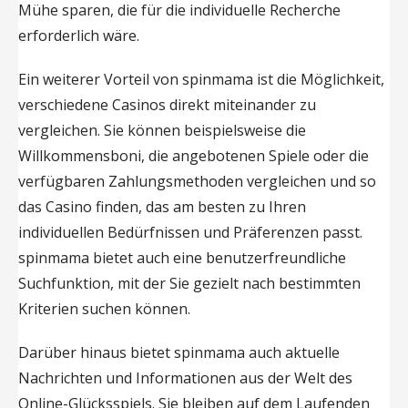
Mühe sparen, die für die individuelle Recherche
erforderlich wäre.
Ein weiterer Vorteil von spinmama ist die Möglichkeit,
verschiedene Casinos direkt miteinander zu
vergleichen. Sie können beispielsweise die
Willkommensboni, die angebotenen Spiele oder die
verfügbaren Zahlungsmethoden vergleichen und so
das Casino finden, das am besten zu Ihren
individuellen Bedürfnissen und Präferenzen passt.
spinmama bietet auch eine benutzerfreundliche
Suchfunktion, mit der Sie gezielt nach bestimmten
Kriterien suchen können.
Darüber hinaus bietet spinmama auch aktuelle
Nachrichten und Informationen aus der Welt des
Online-Glücksspiels. Sie bleiben auf dem Laufenden