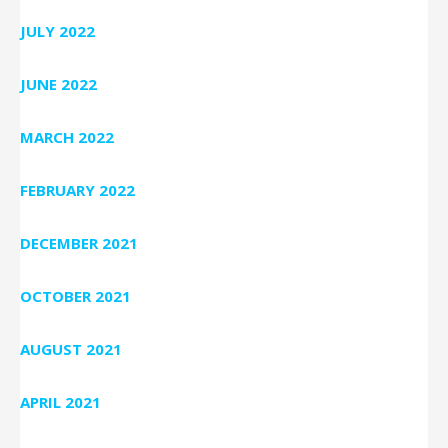
JULY 2022
JUNE 2022
MARCH 2022
FEBRUARY 2022
DECEMBER 2021
OCTOBER 2021
AUGUST 2021
APRIL 2021