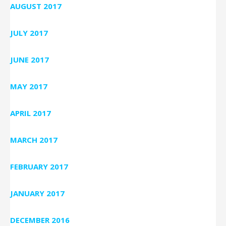
AUGUST 2017
JULY 2017
JUNE 2017
MAY 2017
APRIL 2017
MARCH 2017
FEBRUARY 2017
JANUARY 2017
DECEMBER 2016