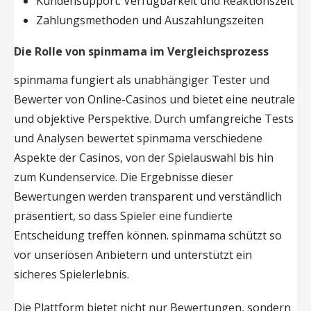
Kundensupport: Verfügbarkeit und Reaktionszeit
Zahlungsmethoden und Auszahlungszeiten
Die Rolle von spinmama im Vergleichsprozess
spinmama fungiert als unabhängiger Tester und
Bewerter von Online-Casinos und bietet eine neutrale
und objektive Perspektive. Durch umfangreiche Tests
und Analysen bewertet spinmama verschiedene
Aspekte der Casinos, von der Spielauswahl bis hin
zum Kundenservice. Die Ergebnisse dieser
Bewertungen werden transparent und verständlich
präsentiert, so dass Spieler eine fundierte
Entscheidung treffen können. spinmama schützt so
vor unseriösen Anbietern und unterstützt ein
sicheres Spielerlebnis.
Die Plattform bietet nicht nur Bewertungen, sondern