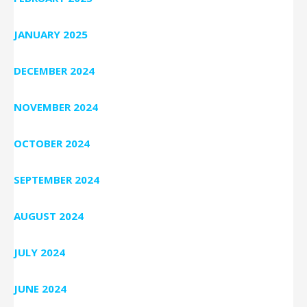
JANUARY 2025
DECEMBER 2024
NOVEMBER 2024
OCTOBER 2024
SEPTEMBER 2024
AUGUST 2024
JULY 2024
JUNE 2024