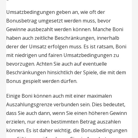
Umsatzbedingungen geben an, wie oft der
Bonusbetrag umgesetzt werden muss, bevor
Gewinne ausbezahlt werden können. Manche Boni
haben auch zeitliche Beschränkungen, innerhalb
derer der Umsatz erfolgen muss. Es ist ratsam, Boni
mit niedrigen und fairen Umsatzbedingungen zu
bevorzugen. Achten Sie auch auf eventuelle
Beschränkungen hinsichtlich der Spiele, die mit dem
Bonus gespielt werden dürfen.
Einige Boni können auch mit einer maximalen
Auszahlungsgrenze verbunden sein. Dies bedeutet,
dass Sie auch dann, wenn Sie einen höheren Gewinn
erzielen, nur einen bestimmten Betrag auszahlen
können. Es ist daher wichtig, die Bonusbedingungen