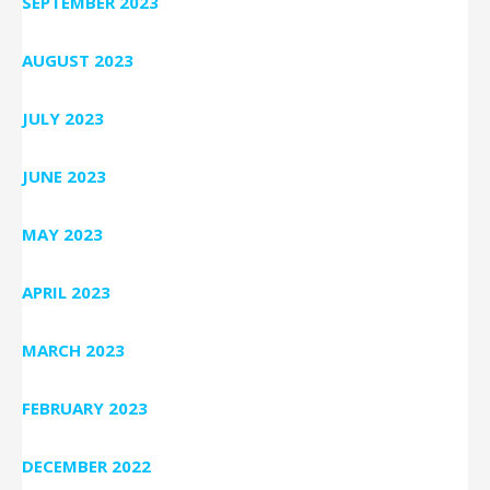
SEPTEMBER 2023
AUGUST 2023
JULY 2023
JUNE 2023
MAY 2023
APRIL 2023
MARCH 2023
FEBRUARY 2023
DECEMBER 2022