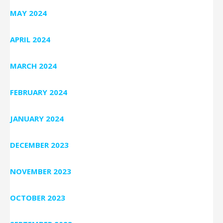
MAY 2024
APRIL 2024
MARCH 2024
FEBRUARY 2024
JANUARY 2024
DECEMBER 2023
NOVEMBER 2023
OCTOBER 2023