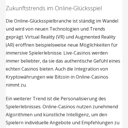
Zukunftstrends im Online-Glücksspiel
Die Online-Glücksspielbranche ist ständig im Wandel
und wird von neuen Technologien und Trends
geprägt. Virtual Reality (VR) und Augmented Reality
(AR) eröffnen beispielsweise neue Möglichkeiten für
immersive Spielerlebnisse. Live-Casinos werden
immer beliebter, da sie das authentische Gefühl eines
echten Casinos bieten. Auch die Integration von
Kryptowährungen wie Bitcoin in Online-Casinos
nimmt zu.
Ein weiterer Trend ist die Personalisierung des
Spielerlebnisses. Online-Casinos nutzen zunehmend
Algorithmen und künstliche Intelligenz, um den
Spielern individuelle Angebote und Empfehlungen zu