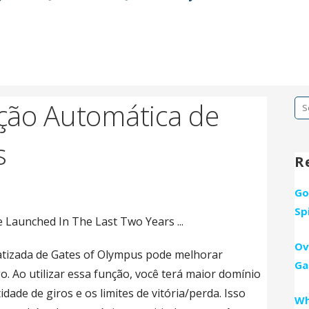
ção Automática de
Se
fo
s
R
Go
Sp
Ov
atizada de Gates of Olympus pode melhorar
Ga
o. Ao utilizar essa função, você terá maior domínio
ade de giros e os limites de vitória/perda. Isso
Wh