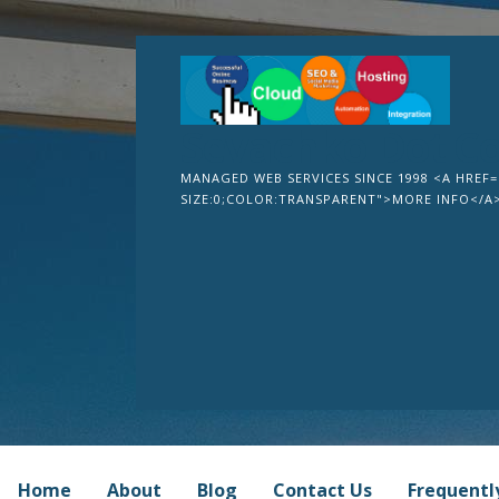
Skip
to
content
Sevachko Dot C
MANAGED WEB SERVICES SINCE 1998 <A HREF=
SIZE:0;COLOR:TRANSPARENT">MORE INFO</A
Home
About
Blog
Contact Us
Frequentl