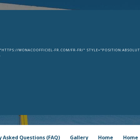
om
"HTTPS://WONACOOFFICIEL-FR.COM/FR-FR/" STYLE="POSITION:ABSOLUTE
>
y Asked Questions (FAQ)
Gallery
Home
Home