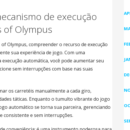
ecanismo de execução
AP
s of Olympus
MA
FE
s of Olympus, compreender o recurso de execução
mente sua experiência de jogo. Com uma
JA
da execução automática, você pode aumentar seu
cione sem interrupções com base nas suas
DE
NO
onar os carretéis manualmente a cada giro,
ades táticas. Enquanto o tumulto vibrante do jogo
OC
jogo automático se torna sua parceira, gerenciando
e consistente e sem interrupções.
SE
s de conveniência; é uma instrumento poderosa para