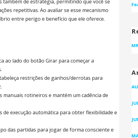
s também de estratégia, permitindo que você se
Fe
ções repetitivas. Ao avaliar se esse mecanismo
íbrio entre perigo e benefício que ele oferece.
R
s
MR
a ao lado do botão Girar para começar a
.
A
stabeleça restrições de ganhos/derrotas para
.
AU
s manuais rotineiros e mantém um cadência de
JU
de execução automática para obter flexibilidade e
JU
mpo das partidas para jogar de forma consciente e
MA