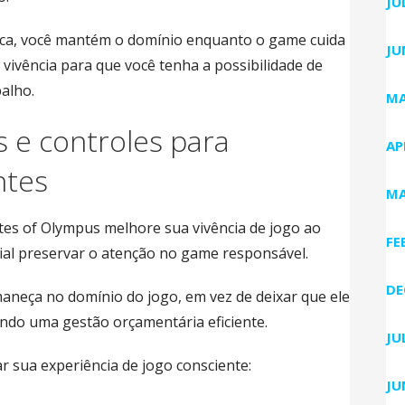
JU
a, você mantém o domínio enquanto o game cuida
JU
 vivência para que você tenha a possibilidade de
alho.
MA
s e controles para
AP
ntes
MA
es of Olympus melhore sua vivência de jogo ao
FE
ncial preservar o atenção no game responsável.
DE
maneça no domínio do jogo, em vez de deixar que ele
ndo uma gestão orçamentária eficiente.
JU
 sua experiência de jogo consciente:
JU