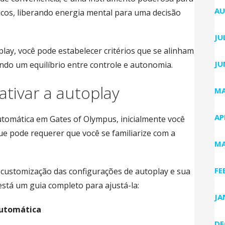
AU
cos, liberando energia mental para uma decisão
JU
lay, você pode estabelecer critérios que se alinham
JU
do um equilíbrio entre controle e autonomia.
ativar a autoplay
MA
AP
utomática em Gates of Olympus, inicialmente você
ue pode requerer que você se familiarize com a
MA
FE
customização das configurações de autoplay e sua
stá um guia completo para ajustá-la:
JA
automática
DE