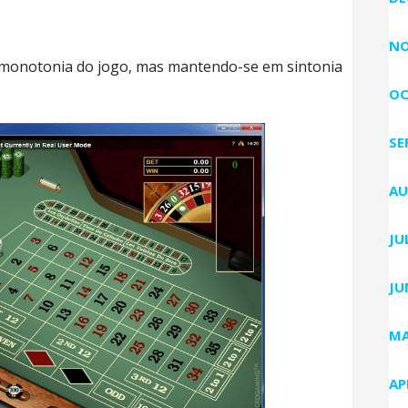
NO
 monotonia do jogo, mas mantendo-se em sintonia
OC
SE
AU
JU
JU
MA
AP