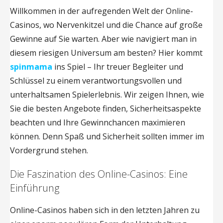
Willkommen in der aufregenden Welt der Online-
Casinos, wo Nervenkitzel und die Chance auf große
Gewinne auf Sie warten. Aber wie navigiert man in
diesem riesigen Universum am besten? Hier kommt
spinmama
ins Spiel – Ihr treuer Begleiter und
Schlüssel zu einem verantwortungsvollen und
unterhaltsamen Spielerlebnis. Wir zeigen Ihnen, wie
Sie die besten Angebote finden, Sicherheitsaspekte
beachten und Ihre Gewinnchancen maximieren
können. Denn Spaß und Sicherheit sollten immer im
Vordergrund stehen.
Die Faszination des Online-Casinos: Eine
Einführung
Online-Casinos haben sich in den letzten Jahren zu