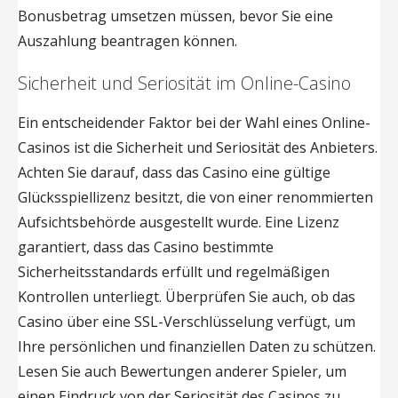
Bonusbetrag umsetzen müssen, bevor Sie eine
Auszahlung beantragen können.
Sicherheit und Seriosität im Online-Casino
Ein entscheidender Faktor bei der Wahl eines Online-
Casinos ist die Sicherheit und Seriosität des Anbieters.
Achten Sie darauf, dass das Casino eine gültige
Glücksspiellizenz besitzt, die von einer renommierten
Aufsichtsbehörde ausgestellt wurde. Eine Lizenz
garantiert, dass das Casino bestimmte
Sicherheitsstandards erfüllt und regelmäßigen
Kontrollen unterliegt. Überprüfen Sie auch, ob das
Casino über eine SSL-Verschlüsselung verfügt, um
Ihre persönlichen und finanziellen Daten zu schützen.
Lesen Sie auch Bewertungen anderer Spieler, um
einen Eindruck von der Seriosität des Casinos zu