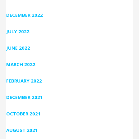
DECEMBER 2022
JULY 2022
JUNE 2022
MARCH 2022
FEBRUARY 2022
DECEMBER 2021
OCTOBER 2021
AUGUST 2021