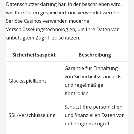
Datenschutzerklärung hat, in der beschrieben wird,
wie Ihre Daten gespeichert und verwendet werden.
Seriöse Casinos verwenden moderne
Verschlüsselungstechnologien, um Ihre Daten vor
unbefugtem Zugriff zu schützen.
Sicherheitsaspekt
Beschreibung
Garantie für Einhaltung
von Sicherheitsstandards
Glücksspiellizenz
und regelmäßige
Kontrollen.
Schützt Ihre persönlichen
SSL-Verschlüsselung
und finanziellen Daten vor
unbefugtem Zugriff.