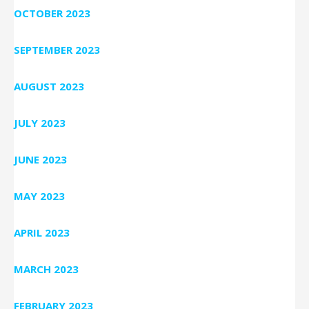
OCTOBER 2023
SEPTEMBER 2023
AUGUST 2023
JULY 2023
JUNE 2023
MAY 2023
APRIL 2023
MARCH 2023
FEBRUARY 2023