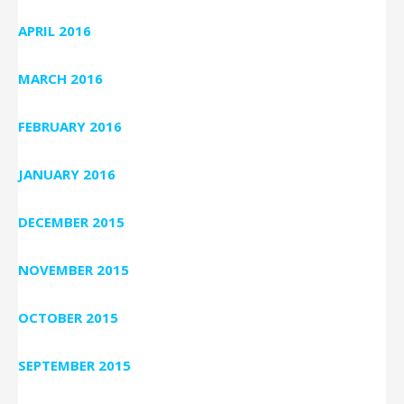
APRIL 2016
MARCH 2016
FEBRUARY 2016
JANUARY 2016
DECEMBER 2015
NOVEMBER 2015
OCTOBER 2015
SEPTEMBER 2015