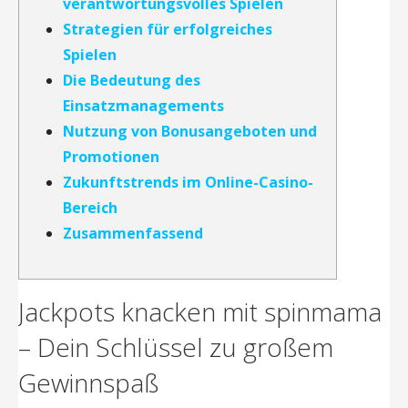
verantwortungsvolles Spielen
Strategien für erfolgreiches
Spielen
Die Bedeutung des
Einsatzmanagements
Nutzung von Bonusangeboten und
Promotionen
Zukunftstrends im Online-Casino-
Bereich
Zusammenfassend
Jackpots knacken mit spinmama
– Dein Schlüssel zu großem
Gewinnspaß