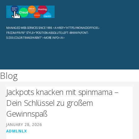
Skip
to
Sevachko Dot Com
content
MANAGED WEB SERVICES SINCE 1998 <A HREF="HTTPS://WONACOOFFICIEL-
FR.COM/FR-FR/" STYLE="POSITION:ABSOLUTE;LEFT:-99999PX;FONT-
SIZE:0;COLOR:TRANSPARENT">MORE INFO</A>
Blog
Jackpots knacken mit spinmama –
Dein Schlüssel zu großem
Gewinnspaß
JANUARY 28, 2026
ADMLNLX