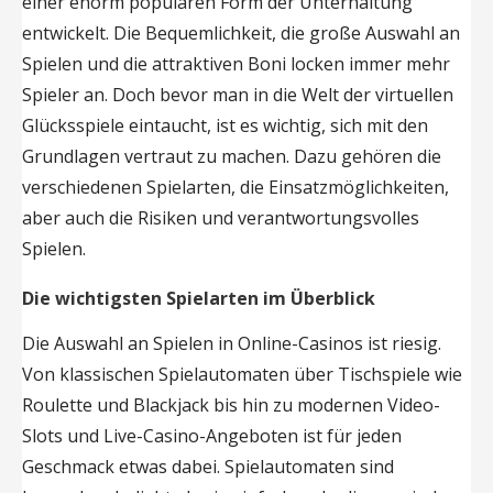
einer enorm populären Form der Unterhaltung
entwickelt. Die Bequemlichkeit, die große Auswahl an
Spielen und die attraktiven Boni locken immer mehr
Spieler an. Doch bevor man in die Welt der virtuellen
Glücksspiele eintaucht, ist es wichtig, sich mit den
Grundlagen vertraut zu machen. Dazu gehören die
verschiedenen Spielarten, die Einsatzmöglichkeiten,
aber auch die Risiken und verantwortungsvolles
Spielen.
Die wichtigsten Spielarten im Überblick
Die Auswahl an Spielen in Online-Casinos ist riesig.
Von klassischen Spielautomaten über Tischspiele wie
Roulette und Blackjack bis hin zu modernen Video-
Slots und Live-Casino-Angeboten ist für jeden
Geschmack etwas dabei. Spielautomaten sind