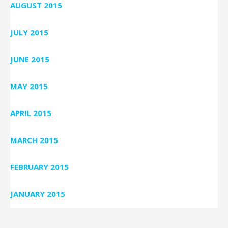
AUGUST 2015
JULY 2015
JUNE 2015
MAY 2015
APRIL 2015
MARCH 2015
FEBRUARY 2015
JANUARY 2015