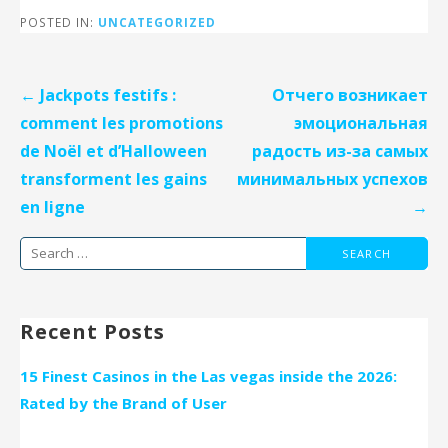
POSTED IN:
UNCATEGORIZED
Post
← Jackpots festifs :
Отчего возникает
navigation
comment les promotions
эмоциональная
de Noël et d’Halloween
радость из-за самых
transforment les gains
минимальных успехов
en ligne
→
Search
for:
Recent Posts
15 Finest Casinos in the Las vegas inside the 2026:
Rated by the Brand of User