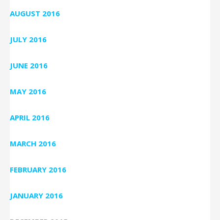
AUGUST 2016
JULY 2016
JUNE 2016
MAY 2016
APRIL 2016
MARCH 2016
FEBRUARY 2016
JANUARY 2016