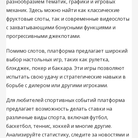
разнообразием тематик, графики и игровых
механик. Здесь можно найти как классические
фруктовые слоты, так и современные видеослоты
с захватывающими бонусными функциями и
прогрессивными джекпотами.
Помимо слотов, платформа предлагает широкий
выбор настольных игр, таких как рулетка,
блэкджек, покер и баккара. Эти игры позволяют
испытать свою удачу и стратегические навыки в
борьбе с дилером или другими игроками.
Для любителей спортивных событий платформа
предлагает возможность делать ставки на
различные виды спорта, включая футбол,
баскетбол, теннис, хоккей и многие другие.
Анализируйте статистику, следите за новостями и