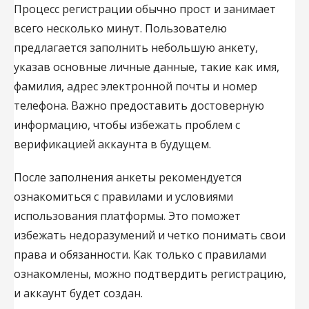
Процесс регистрации обычно прост и занимает
всего несколько минут. Пользователю
предлагается заполнить небольшую анкету,
указав основные личные данные, такие как имя,
фамилия, адрес электронной почты и номер
телефона. Важно предоставить достоверную
информацию, чтобы избежать проблем с
верификацией аккаунта в будущем.
После заполнения анкеты рекомендуется
ознакомиться с правилами и условиями
использования платформы. Это поможет
избежать недоразумений и четко понимать свои
права и обязанности. Как только с правилами
ознакомлены, можно подтвердить регистрацию,
и аккаунт будет создан.