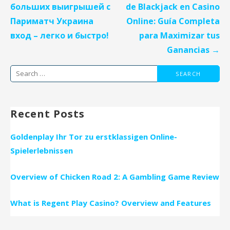
navigation
больших выигрышей с
de Blackjack en Casino
Париматч Украина
Online: Guía Completa
вход – легко и быстро!
para Maximizar tus
Ganancias →
Search
for:
Recent Posts
Goldenplay Ihr Tor zu erstklassigen Online-
Spielerlebnissen
Overview of Chicken Road 2: A Gambling Game Review
What is Regent Play Casino? Overview and Features