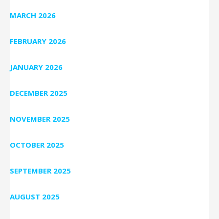
MARCH 2026
FEBRUARY 2026
JANUARY 2026
DECEMBER 2025
NOVEMBER 2025
OCTOBER 2025
SEPTEMBER 2025
AUGUST 2025