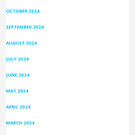
OCTOBER 2024
SEPTEMBER 2024
AUGUST 2024
JULY 2024
JUNE 2024
MAY 2024
APRIL 2024
MARCH 2024