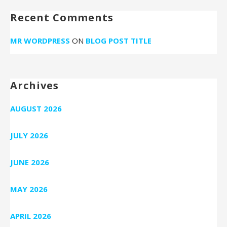
Recent Comments
MR WORDPRESS
ON
BLOG POST TITLE
Archives
AUGUST 2026
JULY 2026
JUNE 2026
MAY 2026
APRIL 2026