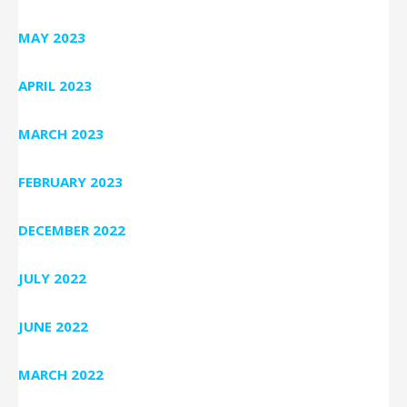
MAY 2023
APRIL 2023
MARCH 2023
FEBRUARY 2023
DECEMBER 2022
JULY 2022
JUNE 2022
MARCH 2022