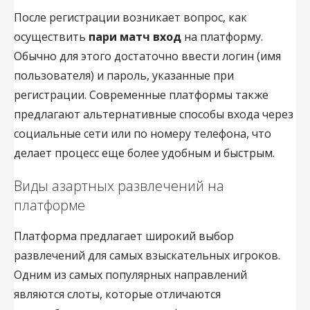
После регистрации возникает вопрос, как
осуществить
пари матч вход
на платформу.
Обычно для этого достаточно ввести логин (имя
пользователя) и пароль, указанные при
регистрации. Современные платформы также
предлагают альтернативные способы входа через
социальные сети или по номеру телефона, что
делает процесс еще более удобным и быстрым.
Виды азартных развлечений на
платформе
Платформа предлагает широкий выбор
развлечений для самых взыскательных игроков.
Одним из самых популярных направлений
являются слоты, которые отличаются