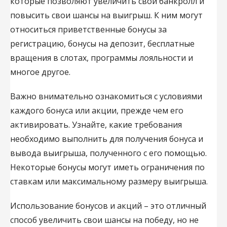
которые позволяют увеличить свой банкролл и
повысить свои шансы на выигрыш. К ним могут
относиться приветственные бонусы за
регистрацию, бонусы на депозит, бесплатные
вращения в слотах, программы лояльности и
многое другое.
Важно внимательно ознакомиться с условиями
каждого бонуса или акции, прежде чем его
активировать. Узнайте, какие требования
необходимо выполнить для получения бонуса и
вывода выигрыша, полученного с его помощью.
Некоторые бонусы могут иметь ограничения по
ставкам или максимальному размеру выигрыша.
Использование бонусов и акций – это отличный
способ увеличить свои шансы на победу, но не