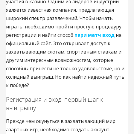
участия в казино. Одним из лидеров индустрии
является известная компания, предлагающая
широкий спектр развлечений. Чтобы начать
играть, необходимо пройти простую процедуру
регистрации и найти способ
пари матч вход
на
официальный сайт. Это открывает доступ к
захватывающим слотам, спортивным ставкам и
другим интересным возможностям, которые
способны принести не только удовольствие, но и
солидный выигрыш. Но как найти надежный путь
к победе?
Регистрация и вход: первый шаг к
выигрышу
Прежде чем окунуться в захватывающий мир
азартных игр, необходимо создать аккаунт.