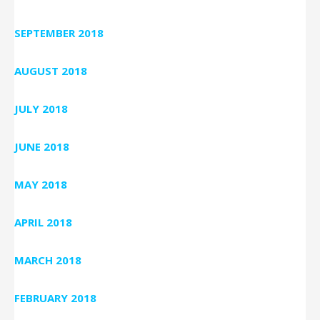
SEPTEMBER 2018
AUGUST 2018
JULY 2018
JUNE 2018
MAY 2018
APRIL 2018
MARCH 2018
FEBRUARY 2018