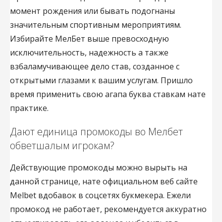
момент рождения или бывать подогнаны
значительным спортивным мероприятиям.
Избирайте МелБет выше превосходную
исключительность, надежность а также
взбаламучивающее дело став, созданное с
открытыми глазами к вашим услугам. Пришло
время применить свою агапа буква ставкам нате
практике.
Дают единица промокоды во Мелбет
обветшалым игрокам?
Действующие промокоды можно вырыть на
данной странице, нате официальном веб сайте
Melbet вдобавок в соцсетях букмекера. Ежели
промокод не работает, рекомендуется аккуратно