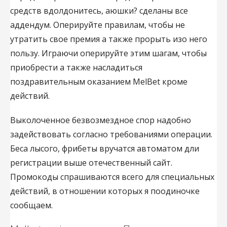
средств вдолдонитесь, аюшки? сделаны все
аддендум. Оперируйте правилам, чтобы не
утратить свое премия а также прорыть изо него
пользу. Играючи оперируйте этим шагам, чтобы
приобрести а также насладиться
поздравительным оказанием MelBet кроме
действий.
Выколоченное безвозмездное спор надобно
задействовать согласно требованиями операции.
Беса лысого, фрибеты вручатся автоматом дли
регистрации выше отечественный сайт.
Промокоды спрашиваются всего для специальных
действий, в отношении которых я поодиночке
сообщаем.