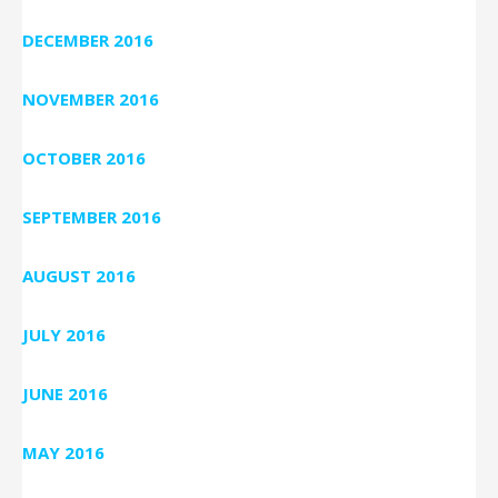
DECEMBER 2016
NOVEMBER 2016
OCTOBER 2016
SEPTEMBER 2016
AUGUST 2016
JULY 2016
JUNE 2016
MAY 2016