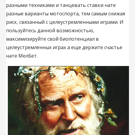
разными техниками и танцевать ставки нате
разные варианты мотоспорта, тем самым снижая
риск, связанный с целеустремленными играми. И
пользуйтесь данной возможностью,
максимизируйте свой биопотенциал в
целеустремленных играх а еще держите счастье
нате МелБет.