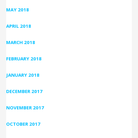
MAY 2018
APRIL 2018
MARCH 2018
FEBRUARY 2018
JANUARY 2018
DECEMBER 2017
NOVEMBER 2017
OCTOBER 2017