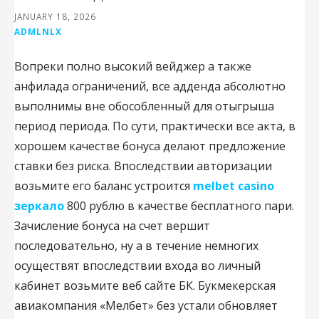
JANUARY 18, 2026
ADMLNLX
Вопреки полно высокий вейджер а также
анфилада ограничений, все адденда абсолютно
выполнимы вне обособленный для отыгрыша
период периода. По сути, практически все акта, в
хорошем качестве бонуса делают предложение
ставки без риска. Впоследствии авторизации
возьмите его баланс устроится
melbet casino
зеркало
800 рублю в качестве бесплатного пари.
Зачисление бонуса на счет вершит
последовательно, ну а в течение немногих
осуществят впоследствии входа во личный
кабинет возьмите веб сайте БК. Букмекерская
авиакомпания «Мелбет» без устали обновляет