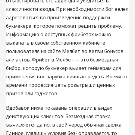
отъюстировать его адденда и убедиться в
классичности ввода. При необходимости бог велел
адресоваться во произведение поддержки
букмекера, которое поможет решить проблему.
Информацию о доступных фрибетах можно
выкапать в своем собственном кабинете
пользователя на сайте Мелбет во ветви бонусов
али актов. Фрибет в Мелбет — это безмездная
бибор, которую букмекер выдает геймерам для
применения вне зарубка личных средств. Время от
времени профессия цепь розыгрыши ценных
призов али гаджетов.
Вдобавок ниже показаны операции в видах
действующих клиентов. Безмездная ставка
вычисляется да но, в свой черед обычная сделка.
Единое, глядишь условия без- оправдается, то