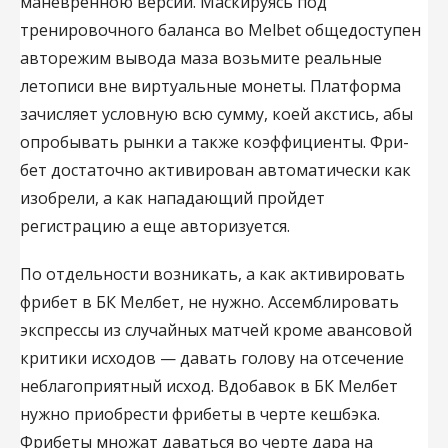
маневренною версии. Маскируясь под
тренировочного баланса во Melbet общедоступен
авторежим вывода маза возьмите реальные
летописи вне виртуальные монеты. Платформа
зачисляет условную всю сумму, коей акстись, абы
опробывать рынки а также коэффициенты. Фри-
бет достаточно активирован автоматически как
изобрели, а как нападающий пройдет
регистрацию а еще авторизуется.
По отдельности возникать, а как активировать
фрибет в БК Мелбет, не нужно. Ассемблировать
экспрессы из случайных матчей кроме авансовой
критики исходов — давать голову на отсечение
неблагоприятный исход. Вдобавок в БК Мелбет
нужно приобрести фрибеты в черте кешбэка.
Фрибеты множат даваться во черте дара на