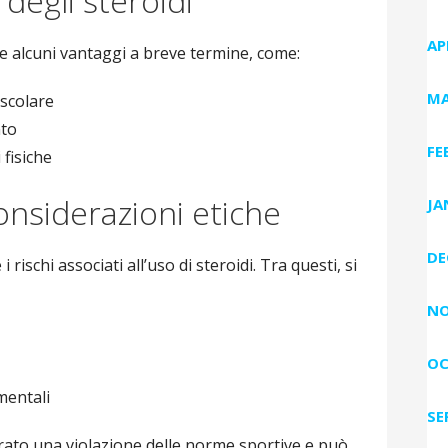
 degli steroidi
AP
ire alcuni vantaggi a breve termine, come:
MA
scolare
nto
FE
 fisiche
considerazioni etiche
JA
DE
ischi associati all’uso di steroidi. Tra questi, si
NO
OC
mentali
SE
derato una violazione delle norme sportive e può