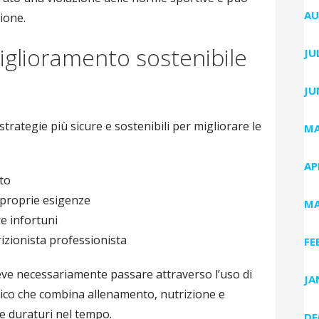
AU
ione.
iglioramento sostenibile
JU
JU
 strategie più sicure e sostenibili per migliorare le
MA
AP
to
e proprie esigenze
MA
e infortuni
izionista professionista
FE
eve necessariamente passare attraverso l’uso di
JA
tico che combina allenamento, nutrizione e
 e duraturi nel tempo.
DE