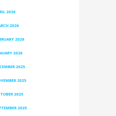
RIL 2026
RCH 2026
BRUARY 2026
NUARY 2026
CEMBER 2025
VEMBER 2025
TOBER 2025
PTEMBER 2025