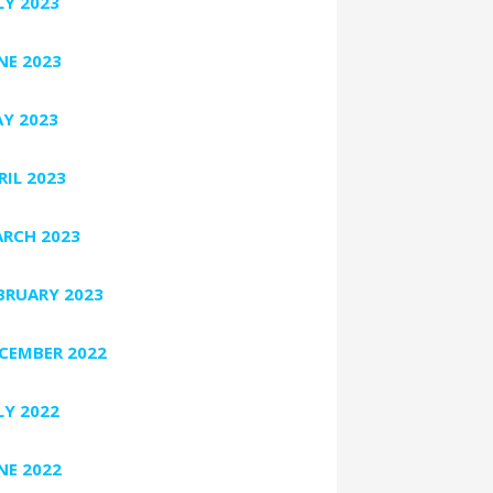
LY 2023
NE 2023
Y 2023
RIL 2023
RCH 2023
BRUARY 2023
CEMBER 2022
LY 2022
NE 2022