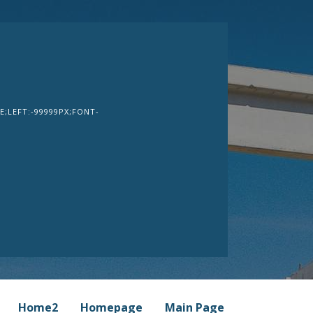
;LEFT:-99999PX;FONT-
Home2
Homepage
Main Page