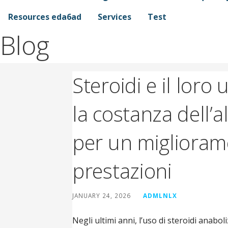
Resources eda6ad
Services
Test
Blog
Steroidi e il loro 
la costanza dell’
per un migliorame
prestazioni
JANUARY 24, 2026
ADMLNLX
Negli ultimi anni, l’uso di steroidi anabol