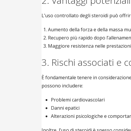
2. Vantaggi potenziali
L’uso controllato degli steroidi può offr
Aumento della forza e della massa mu
Recupero più rapido dopo l’allename
Maggiore resistenza nelle prestazioni
3. Rischi associati e 
È fondamentale tenere in considerazione i r
possono includere:
Problemi cardiovascolari
Danni epatici
Alterazioni psicologiche e comporta
Inoltre, l’uso di steroidi è spesso consi