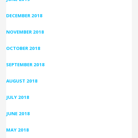
DECEMBER 2018
NOVEMBER 2018
OCTOBER 2018
SEPTEMBER 2018
AUGUST 2018
JULY 2018
JUNE 2018
MAY 2018