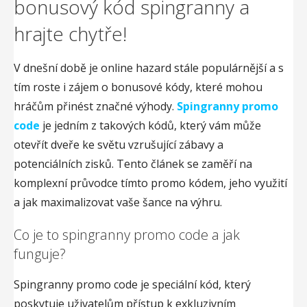
bonusový kód spingranny a
hrajte chytře!
V dnešní době je online hazard stále populárnější a s
tím roste i zájem o bonusové kódy, které mohou
hráčům přinést značné výhody.
Spingranny promo
code
je jedním z takových kódů, který vám může
otevřít dveře ke světu vzrušující zábavy a
potenciálních zisků. Tento článek se zaměří na
komplexní průvodce tímto promo kódem, jeho využití
a jak maximalizovat vaše šance na výhru.
Co je to spingranny promo code a jak
funguje?
Spingranny promo code je speciální kód, který
poskytuje uživatelům přístup k exkluzivním