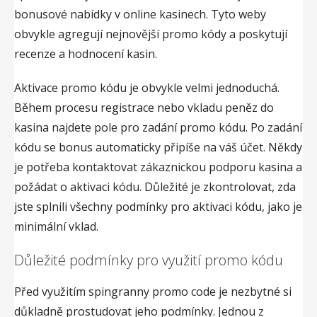
bonusové nabídky v online kasinech. Tyto weby
obvykle agregují nejnovější promo kódy a poskytují
recenze a hodnocení kasin.
Aktivace promo kódu je obvykle velmi jednoduchá.
Během procesu registrace nebo vkladu peněz do
kasina najdete pole pro zadání promo kódu. Po zadání
kódu se bonus automaticky připíše na váš účet. Někdy
je potřeba kontaktovat zákaznickou podporu kasina a
požádat o aktivaci kódu. Důležité je zkontrolovat, zda
jste splnili všechny podmínky pro aktivaci kódu, jako je
minimální vklad.
Důležité podmínky pro využití promo kódu
Před využitím spingranny promo code je nezbytné si
důkladně prostudovat jeho podmínky. Jednou z