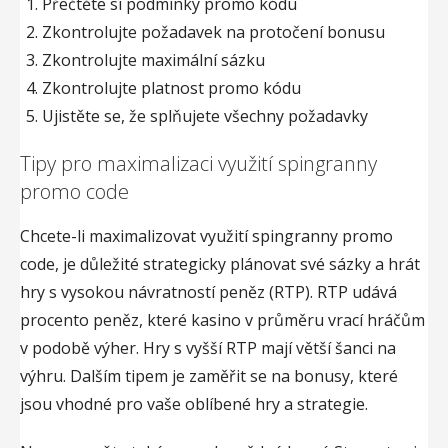
Přečtěte si podmínky promo kódu
Zkontrolujte požadavek na protočení bonusu
Zkontrolujte maximální sázku
Zkontrolujte platnost promo kódu
Ujistěte se, že splňujete všechny požadavky
Tipy pro maximalizaci využití spingranny
promo code
Chcete-li maximalizovat využití spingranny promo
code, je důležité strategicky plánovat své sázky a hrát
hry s vysokou návratností peněz (RTP). RTP udává
procento peněz, které kasino v průměru vrací hráčům
v podobě výher. Hry s vyšší RTP mají větší šanci na
výhru. Dalším tipem je zaměřit se na bonusy, které
jsou vhodné pro vaše oblíbené hry a strategie.