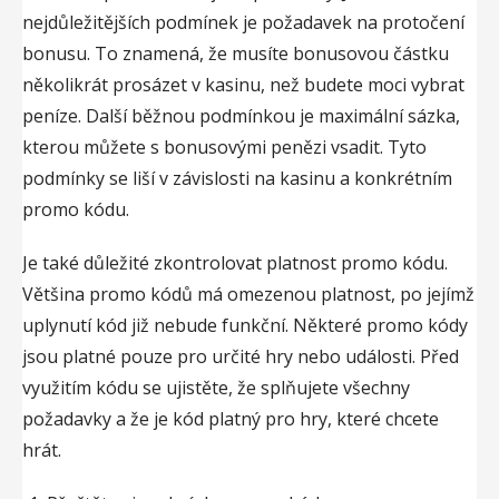
nejdůležitějších podmínek je požadavek na protočení
bonusu. To znamená, že musíte bonusovou částku
několikrát prosázet v kasinu, než budete moci vybrat
peníze. Další běžnou podmínkou je maximální sázka,
kterou můžete s bonusovými penězi vsadit. Tyto
podmínky se liší v závislosti na kasinu a konkrétním
promo kódu.
Je také důležité zkontrolovat platnost promo kódu.
Většina promo kódů má omezenou platnost, po jejímž
uplynutí kód již nebude funkční. Některé promo kódy
jsou platné pouze pro určité hry nebo události. Před
využitím kódu se ujistěte, že splňujete všechny
požadavky a že je kód platný pro hry, které chcete
hrát.