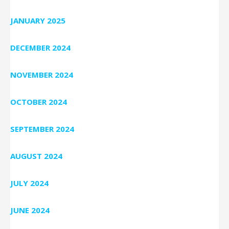
JANUARY 2025
DECEMBER 2024
NOVEMBER 2024
OCTOBER 2024
SEPTEMBER 2024
AUGUST 2024
JULY 2024
JUNE 2024