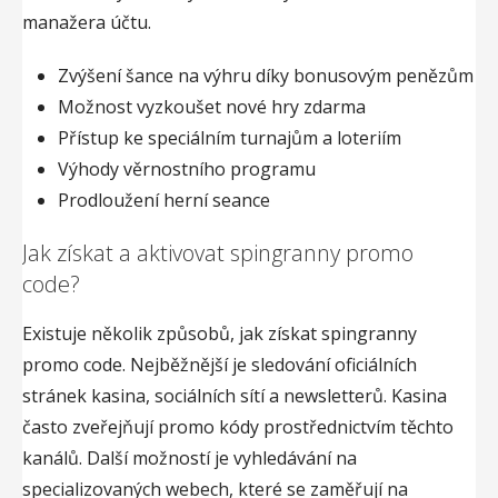
manažera účtu.
Zvýšení šance na výhru díky bonusovým penězům
Možnost vyzkoušet nové hry zdarma
Přístup ke speciálním turnajům a loteriím
Výhody věrnostního programu
Prodloužení herní seance
Jak získat a aktivovat spingranny promo
code?
Existuje několik způsobů, jak získat spingranny
promo code. Nejběžnější je sledování oficiálních
stránek kasina, sociálních sítí a newsletterů. Kasina
často zveřejňují promo kódy prostřednictvím těchto
kanálů. Další možností je vyhledávání na
specializovaných webech, které se zaměřují na