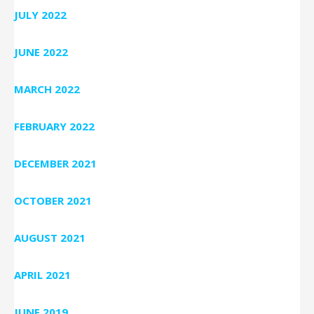
JULY 2022
JUNE 2022
MARCH 2022
FEBRUARY 2022
DECEMBER 2021
OCTOBER 2021
AUGUST 2021
APRIL 2021
JUNE 2019