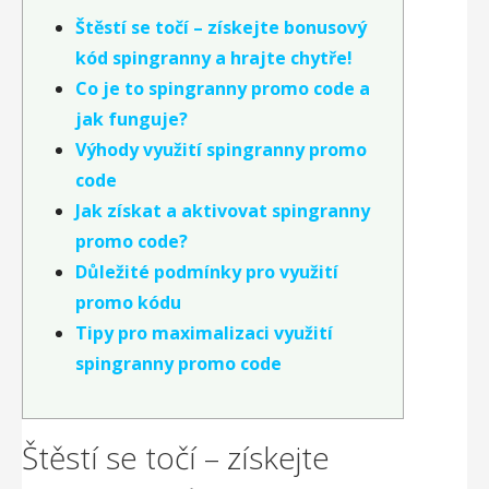
Štěstí se točí – získejte bonusový
kód spingranny a hrajte chytře!
Co je to spingranny promo code a
jak funguje?
Výhody využití spingranny promo
code
Jak získat a aktivovat spingranny
promo code?
Důležité podmínky pro využití
promo kódu
Tipy pro maximalizaci využití
spingranny promo code
Štěstí se točí – získejte