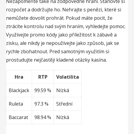
Nezapomeňte také na zodpovědné hraní. Stanovte si
rozpočet a dodržujte ho. Nehrajte s penězi, které si
nemůžete dovolit prohrát. Pokud máte pocit, že
ztrácíte kontrolu nad svým hraním, vyhledejte pomoc.
Využívejte promo kódy jako příležitost k zábavě a
zisku, ale nikdy je nepoužívejte jako způsob, jak se
rychle zbohatnout. Pred samotným využitím si
prostudujte nejčastěji kladené otázky kasína.
Hra
RTP
Volatilita
Blackjack
99.59 %
Nízká
Ruleta
97.3 %
Střední
Baccarat
98.94 %
Nízká