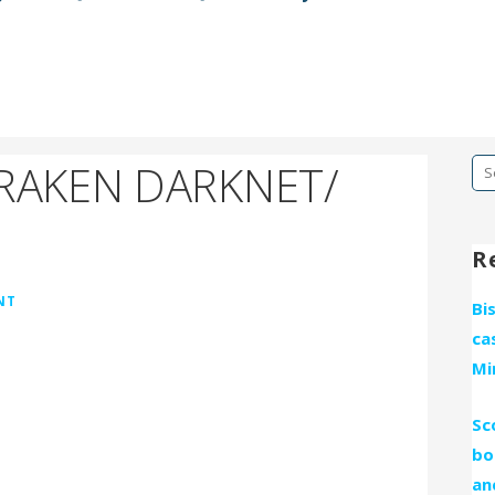
KRAKEN DARKNET/
Se
fo
R
NT
Bi
ca
Mi
Sc
bo
an