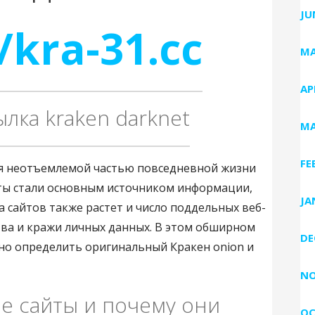
JU
/kra-31.cc
MA
AP
ылка kraken darknet
MA
FE
ся неотъемлемой частью повседневной жизни
ты стали основным источником информации,
JA
ла сайтов также растет и число поддельных веб-
тва и кражи личных данных. В этом обширном
DE
но определить оригинальный Кракен onion и
NO
е сайты и почему они
OC