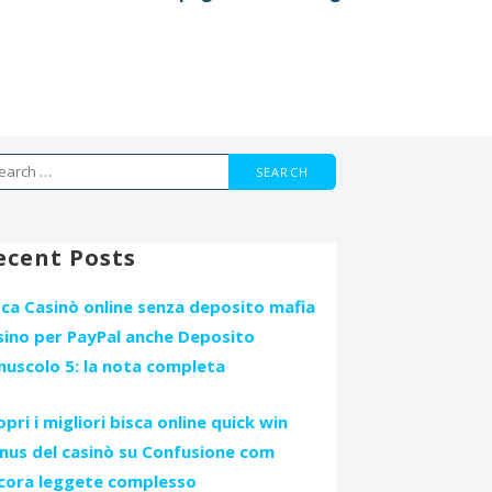
arch
r:
ecent Posts
sca Casinò online senza deposito mafia
sino per PayPal anche Deposito
nuscolo 5: la nota completa
opri i migliori bisca online quick win
nus del casinò su Confusione com
cora leggete complesso