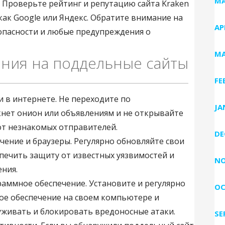
MA
. Проверьте рейтинг и репутацию сайта Kraken
как Google или Яндекс. Обратите внимание на
AP
опасности и любые предупреждения о
MA
ания на поддельные сайты
FE
и в интернете. Не переходите по
JA
нет онион или объявлениям и не открывайте
от незнакомых отправителей.
DE
чение и браузеры. Регулярно обновляйте свои
печить защиту от известных уязвимостей и
NO
ния.
раммное обеспечение. Установите и регулярно
OC
ое обеспечение на своем компьютере и
уживать и блокировать вредоносные атаки.
SE