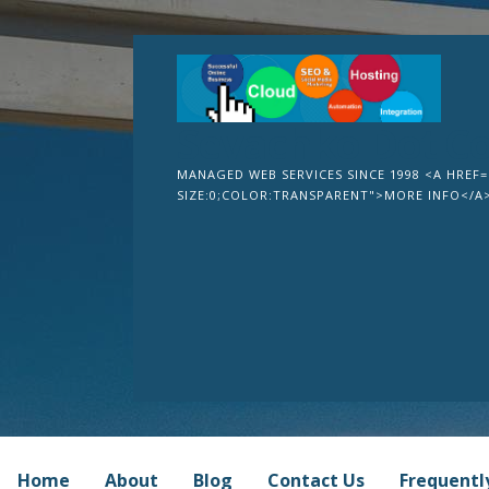
Skip
to
content
Sevachko Dot C
MANAGED WEB SERVICES SINCE 1998 <A HREF=
SIZE:0;COLOR:TRANSPARENT">MORE INFO</A
Home
About
Blog
Contact Us
Frequentl