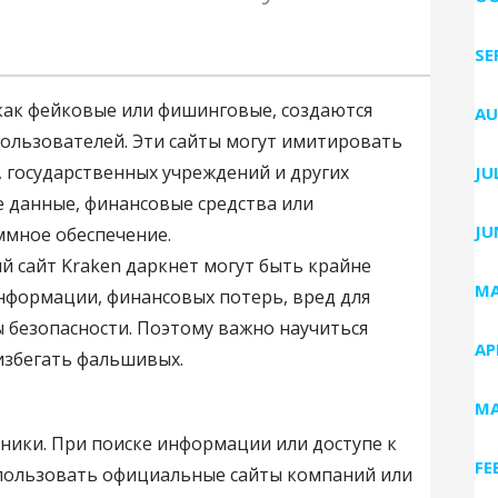
SE
как фейковые или фишинговые, создаются
AU
ользователей. Эти сайты могут имитировать
 государственных учреждений и других
JU
 данные, финансовые средства или
JU
ммное обеспечение.
й сайт Kraken даркнет могут быть крайне
MA
нформации, финансовых потерь, вред для
 безопасности. Поэтому важно научиться
AP
избегать фальшивых.
MA
ники. При поиске информации или доступе к
FE
спользовать официальные сайты компаний или