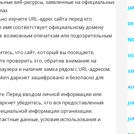
льные веб-ресурсы, заявленные на официальных
JA
лах.
но изучите URL-адрес сайта перед его
DE
е имя соответствует официальному домену
ы к возможным опечаткам или подозрительным
NO
итесь, что сайт, который вы посещаете,
OC
е проверить это, обратив внимание на
браузера и наличие замка рядом с URL-адресом.
SE
raken даркнет зашифровано и безопасно для
AU
те. Перед вводом личной информации или
аркнет убедитесь, что вся предоставленная
JU
официальной информации организации.
JU
тактные данные, условия использования и