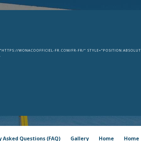
om
"HTTPS://WONACOOFFICIEL-FR.COM/FR-FR/" STYLE="POSITION:ABSOLUTE
>
y Asked Questions (FAQ)
Gallery
Home
Home