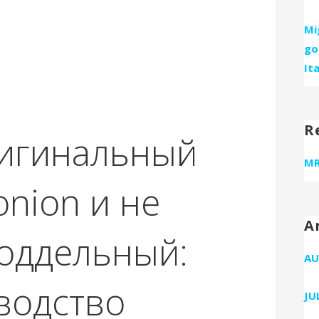
Mi
go
Ita
R
ригинальный
MR
onion и не
A
поддельный:
AU
водство
JU