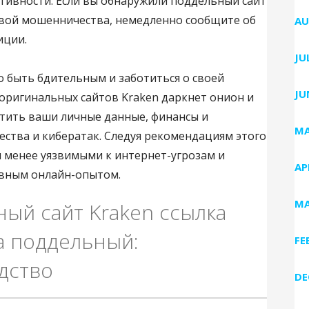
тивности. Если вы обнаружили поддельный сайт
твой мошенничества, немедленно сообщите об
AU
иции.
JU
 быть бдительным и заботиться о своей
JU
 оригинальных сайтов Kraken даркнет онион и
тить ваши личные данные, финансы и
MA
тва и кибератак. Следуя рекомендациям этого
я менее уязвимыми к интернет-угрозам и
AP
ивным онлайн-опытом.
MA
ный сайт Kraken ссылка
на поддельный:
FE
дство
DE