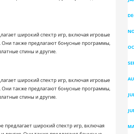
DE
NO
едлагает широкий спектр игр, включая игровые
е. Они также предлагают бонусные программы,
OC
латные спины и другие.
SE
AU
едлагает широкий спектр игр, включая игровые
е. Они также предлагают бонусные программы,
JU
латные спины и другие.
JU
рое предлагает широкий спектр игр, включая
MA
 и другие. Они также предлагают бонусные