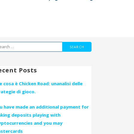
arch
r:
ecent Posts
e cosa è Chicken Road: unanalisi delle
rategie di gioco.
u have made an additional payment for
king deposits playing with
yptocurrencies and you may
stercards