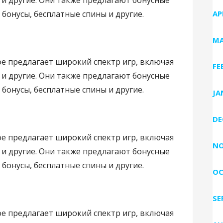
бонусы, бесплатные спины и другие.
AP
MA
рое предлагает широкий спектр игр, включая
FE
 и другие. Они также предлагают бонусные
бонусы, бесплатные спины и другие.
JA
DE
рое предлагает широкий спектр игр, включая
NO
 и другие. Они также предлагают бонусные
бонусы, бесплатные спины и другие.
OC
SE
рое предлагает широкий спектр игр, включая