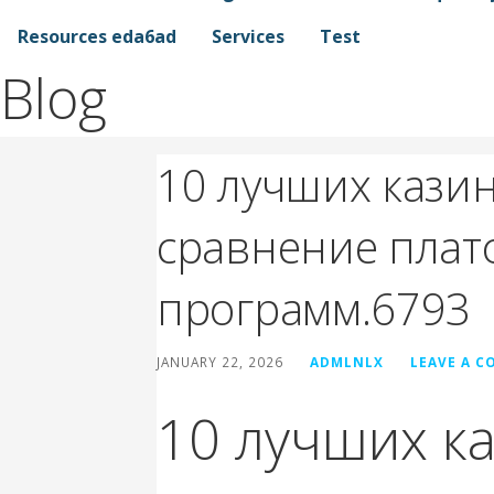
Resources eda6ad
Services
Test
Blog
10 лучших кази
сравнение плат
программ.6793
JANUARY 22, 2026
ADMLNLX
LEAVE A 
10 лучших к