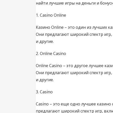
найти лучшие игры на деньги и бону
1. Casino Online
Казино Online – это один из лучших к
Они предлагают широкий спектр игр,
и другие.
2. Online Casino
Online Casino – это другое лучшее каз
Они предлагают широкий спектр игр,
и другие.
3. Casino
Casino – это еще одно лучшее казино 
предлагают широкий спектр игр, вклю