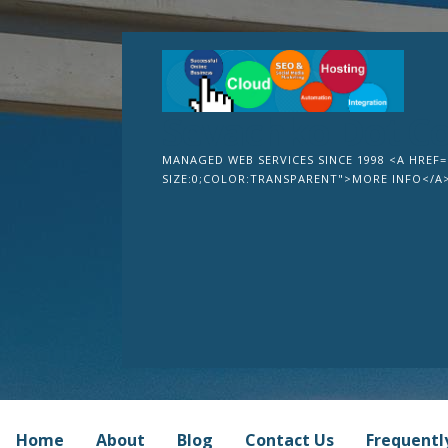
Skip
to
content
Sevachko Dot C
MANAGED WEB SERVICES SINCE 1998 <A HREF=
SIZE:0;COLOR:TRANSPARENT">MORE INFO</A
Home
About
Blog
Contact Us
Frequentl