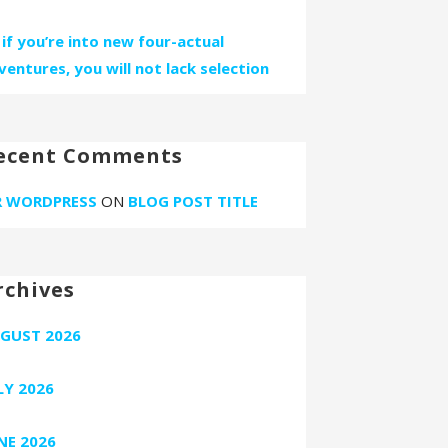
 if you’re into new four-actual
ventures, you will not lack selection
ecent Comments
 WORDPRESS
ON
BLOG POST TITLE
rchives
GUST 2026
LY 2026
NE 2026