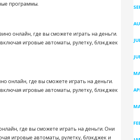
сные программы.
SE
AU
азино онлайн, где вы сможете играть на деньги.
JU
 включая игровые автоматы, рулетку, блэкджек
JU
MA
ино онлайн, где вы сможете играть на деньги.
 включая игровые автоматы, рулетку, блэкджек
AP
MA
FE
онлайн, где вы сможете играть на деньги. Они
чая игровые автоматы, рулетку, блэкджек и
JA