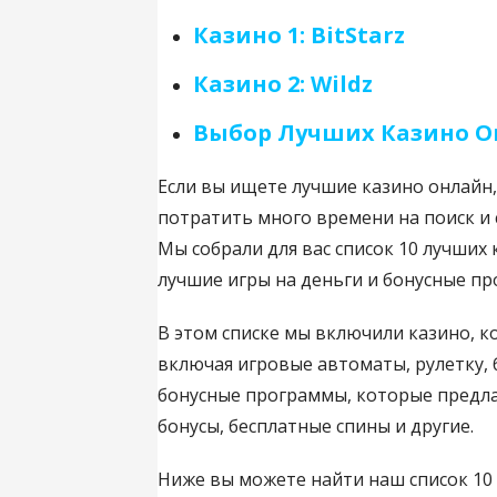
Казино 1: BitStarz
Казино 2: Wildz
Выбор Лучших Казино О
Если вы ищете лучшие казино онлайн,
потратить много времени на поиск и 
Мы собрали для вас список 10 лучших 
лучшие игры на деньги и бонусные п
В этом списке мы включили казино, к
включая игровые автоматы, рулетку, 
бонусные программы, которые предла
бонусы, бесплатные спины и другие.
Ниже вы можете найти наш список 10 