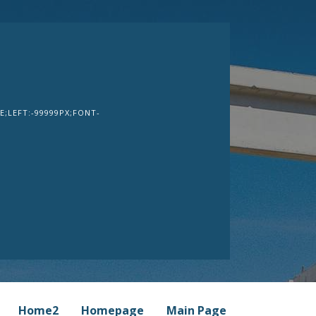
;LEFT:-99999PX;FONT-
Home2
Homepage
Main Page