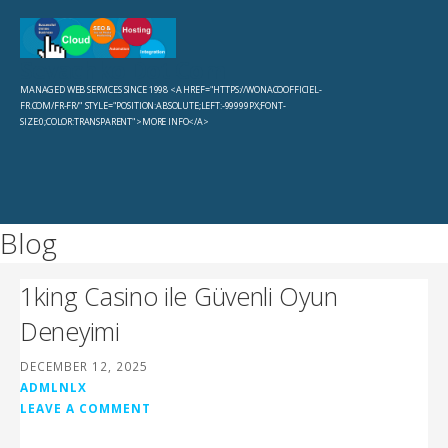
Skip
to
Sevachko Dot Com
content
MANAGED WEB SERVICES SINCE 1998 <A HREF="HTTPS://WONACOOFFICIEL-
FR.COM/FR-FR/" STYLE="POSITION:ABSOLUTE;LEFT:-99999PX;FONT-
SIZE:0;COLOR:TRANSPARENT">MORE INFO</A>
Blog
1king Casino ile Güvenli Oyun
Deneyimi
DECEMBER 12, 2025
ADMLNLX
LEAVE A COMMENT