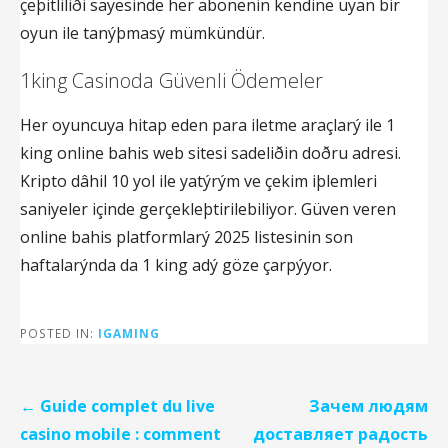
çeþitliliði sayesinde her abonenin kendine uyan bir
oyun ile tanýþmasý mümkündür.
1king Casinoda Güvenli Ödemeler
Her oyuncuya hitap eden para iletme araçlarý ile 1
king online bahis web sitesi sadeliðin doðru adresi.
Kripto dâhil 10 yol ile yatýrým ve çekim iþlemleri
saniyeler içinde gerçekleþtirilebiliyor. Güven veren
online bahis platformlarý 2025 listesinin son
haftalarýnda da 1 king adý göze çarpýyor.
POSTED IN:
IGAMING
Post
← Guide complet du live
Зачем людям
navigation
casino mobile : comment
доставляет радость