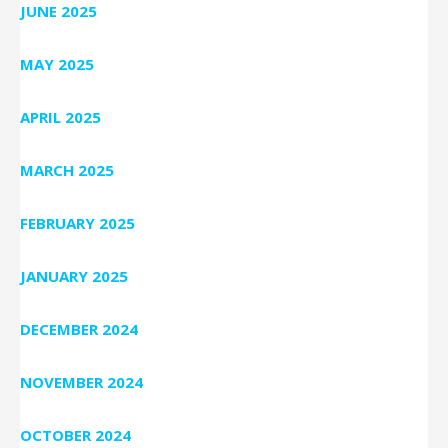
JUNE 2025
MAY 2025
APRIL 2025
MARCH 2025
FEBRUARY 2025
JANUARY 2025
DECEMBER 2024
NOVEMBER 2024
OCTOBER 2024