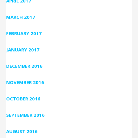
APRIL 2017
MARCH 2017
FEBRUARY 2017
JANUARY 2017
DECEMBER 2016
NOVEMBER 2016
OCTOBER 2016
SEPTEMBER 2016
AUGUST 2016