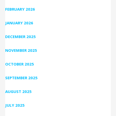
FEBRUARY 2026
JANUARY 2026
DECEMBER 2025
NOVEMBER 2025
OCTOBER 2025
SEPTEMBER 2025
AUGUST 2025
JULY 2025