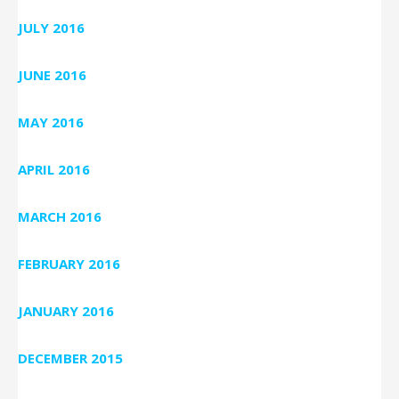
JULY 2016
JUNE 2016
MAY 2016
APRIL 2016
MARCH 2016
FEBRUARY 2016
JANUARY 2016
DECEMBER 2015