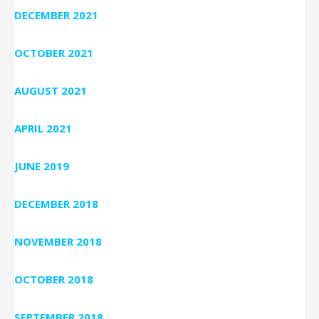
DECEMBER 2021
OCTOBER 2021
AUGUST 2021
APRIL 2021
JUNE 2019
DECEMBER 2018
NOVEMBER 2018
OCTOBER 2018
SEPTEMBER 2018