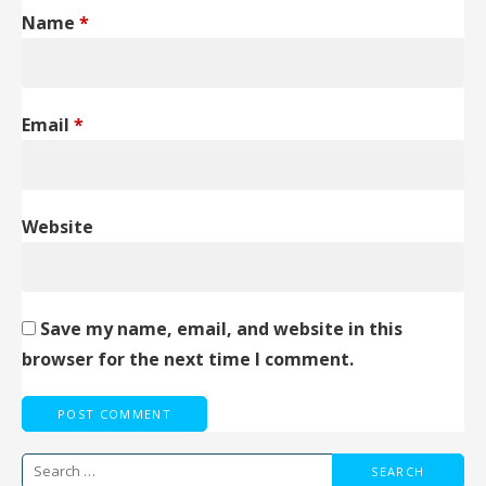
Name
*
Email
*
Website
Save my name, email, and website in this
browser for the next time I comment.
Search