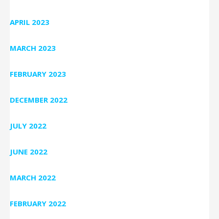
APRIL 2023
MARCH 2023
FEBRUARY 2023
DECEMBER 2022
JULY 2022
JUNE 2022
MARCH 2022
FEBRUARY 2022