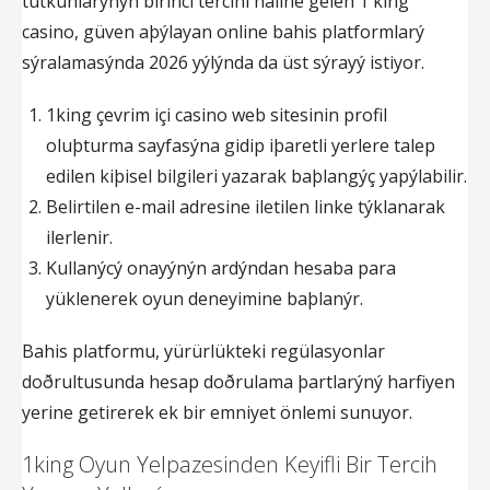
tutkunlarýnýn birinci tercihi hâline gelen 1 king
casino, güven aþýlayan online bahis platformlarý
sýralamasýnda 2026 yýlýnda da üst sýrayý istiyor.
1king çevrim içi casino web sitesinin profil
oluþturma sayfasýna gidip iþaretli yerlere talep
edilen kiþisel bilgileri yazarak baþlangýç yapýlabilir.
Belirtilen e-mail adresine iletilen linke týklanarak
ilerlenir.
Kullanýcý onayýnýn ardýndan hesaba para
yüklenerek oyun deneyimine baþlanýr.
Bahis platformu, yürürlükteki regülasyonlar
doðrultusunda hesap doðrulama þartlarýný harfiyen
yerine getirerek ek bir emniyet önlemi sunuyor.
1king Oyun Yelpazesinden Keyifli Bir Tercih