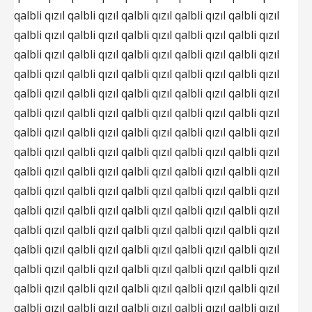
qalbli qızıl qalbli qızıl qalbli qızıl qalbli qızıl qalbli qızıl
qalbli qızıl qalbli qızıl qalbli qızıl qalbli qızıl qalbli qızıl
qalbli qızıl qalbli qızıl qalbli qızıl qalbli qızıl qalbli qızıl
qalbli qızıl qalbli qızıl qalbli qızıl qalbli qızıl qalbli qızıl
qalbli qızıl qalbli qızıl qalbli qızıl qalbli qızıl qalbli qızıl
qalbli qızıl qalbli qızıl qalbli qızıl qalbli qızıl qalbli qızıl
qalbli qızıl qalbli qızıl qalbli qızıl qalbli qızıl qalbli qızıl
qalbli qızıl qalbli qızıl qalbli qızıl qalbli qızıl qalbli qızıl
qalbli qızıl qalbli qızıl qalbli qızıl qalbli qızıl qalbli qızıl
qalbli qızıl qalbli qızıl qalbli qızıl qalbli qızıl qalbli qızıl
qalbli qızıl qalbli qızıl qalbli qızıl qalbli qızıl qalbli qızıl
qalbli qızıl qalbli qızıl qalbli qızıl qalbli qızıl qalbli qızıl
qalbli qızıl qalbli qızıl qalbli qızıl qalbli qızıl qalbli qızıl
qalbli qızıl qalbli qızıl qalbli qızıl qalbli qızıl qalbli qızıl
qalbli qızıl qalbli qızıl qalbli qızıl qalbli qızıl qalbli qızıl
qalbli qızıl qalbli qızıl qalbli qızıl qalbli qızıl qalbli qızıl