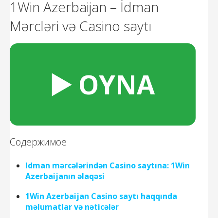
1Win Azerbaijan – İdman
Mərcləri və Casino saytı
▶️ OYNA
Содержимое
Idman mərcələrindən Casino saytına: 1Win
Azerbaijanın əlaqəsi
1Win Azerbaijan Casino saytı haqqında
məlumatlar və nəticələr