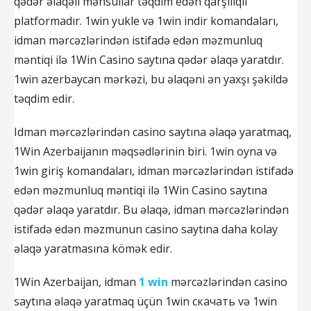
qədər əlaqəli məhsullar təqdim edən qarşılıqlı
platformadır. 1win yukle və 1win indir komandaları,
idman mərcəzlərindən istifadə edən məzmunluq
məntiqi ilə 1Win Casino saytına qədər əlaqə yaratdır.
1win azerbaycan mərkəzi, bu əlaqəni ən yaxşı şəkildə
təqdim edir.
Idman mərcəzlərindən casino saytına əlaqə yaratmaq,
1Win Azerbaijanın məqsədlərinin biri. 1win oyna və
1win giriş komandaları, idman mərcəzlərindən istifadə
edən məzmunluq məntiqi ilə 1Win Casino saytına
qədər əlaqə yaratdır. Bu əlaqə, idman mərcəzlərindən
istifadə edən məzmunun casino saytına daha kolay
əlaqə yaratmasına kömək edir.
1Win Azerbaijan, idman
1 win
mərcəzlərindən casino
saytına əlaqə yaratmaq üçün 1win скачать və 1win