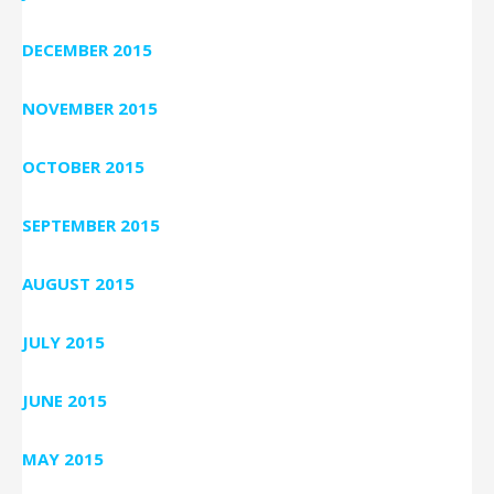
DECEMBER 2015
NOVEMBER 2015
OCTOBER 2015
SEPTEMBER 2015
AUGUST 2015
JULY 2015
JUNE 2015
MAY 2015