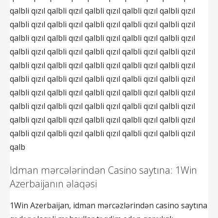
qalbli qızıl qalbli qızıl qalbli qızıl qalbli qızıl qalbli qızıl
qalbli qızıl qalbli qızıl qalbli qızıl qalbli qızıl qalbli qızıl
qalbli qızıl qalbli qızıl qalbli qızıl qalbli qızıl qalbli qızıl
qalbli qızıl qalbli qızıl qalbli qızıl qalbli qızıl qalbli qızıl
qalbli qızıl qalbli qızıl qalbli qızıl qalbli qızıl qalbli qızıl
qalbli qızıl qalbli qızıl qalbli qızıl qalbli qızıl qalbli qızıl
qalbli qızıl qalbli qızıl qalbli qızıl qalbli qızıl qalbli qızıl
qalbli qızıl qalbli qızıl qalbli qızıl qalbli qızıl qalbli qızıl
qalbli qızıl qalbli qızıl qalbli qızıl qalbli qızıl qalbli qızıl
qalbli qızıl qalbli qızıl qalbli qızıl qalbli qızıl qalbli qızıl
qalb
Idman mərcələrindən Casino saytına: 1Win
Azerbaijanın əlaqəsi
1Win Azerbaijan, idman mərcəzlərindən casino saytına