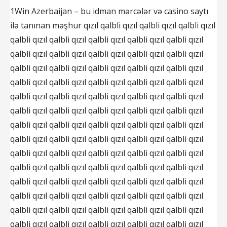
1Win Azerbaijan – bu idman mərcələr və casino saytı
ilə tanınan məşhur qızıl qalbli qızıl qalbli qızıl qalbli qızıl
qalbli qızıl qalbli qızıl qalbli qızıl qalbli qızıl qalbli qızıl
qalbli qızıl qalbli qızıl qalbli qızıl qalbli qızıl qalbli qızıl
qalbli qızıl qalbli qızıl qalbli qızıl qalbli qızıl qalbli qızıl
qalbli qızıl qalbli qızıl qalbli qızıl qalbli qızıl qalbli qızıl
qalbli qızıl qalbli qızıl qalbli qızıl qalbli qızıl qalbli qızıl
qalbli qızıl qalbli qızıl qalbli qızıl qalbli qızıl qalbli qızıl
qalbli qızıl qalbli qızıl qalbli qızıl qalbli qızıl qalbli qızıl
qalbli qızıl qalbli qızıl qalbli qızıl qalbli qızıl qalbli qızıl
qalbli qızıl qalbli qızıl qalbli qızıl qalbli qızıl qalbli qızıl
qalbli qızıl qalbli qızıl qalbli qızıl qalbli qızıl qalbli qızıl
qalbli qızıl qalbli qızıl qalbli qızıl qalbli qızıl qalbli qızıl
qalbli qızıl qalbli qızıl qalbli qızıl qalbli qızıl qalbli qızıl
qalbli qızıl qalbli qızıl qalbli qızıl qalbli qızıl qalbli qızıl
qalbli qızıl qalbli qızıl qalbli qızıl qalbli qızıl qalbli qızıl