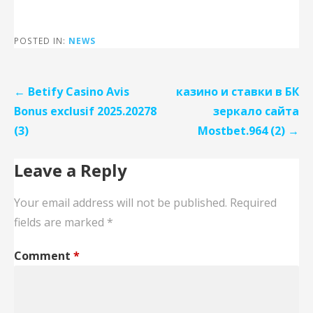
POSTED IN:
NEWS
Post
← Betify Casino Avis
казино и ставки в БК
navigation
Bonus exclusif 2025.20278
зеркало сайта
(3)
Mostbet.964 (2) →
Leave a Reply
Your email address will not be published.
Required
fields are marked
*
Comment
*