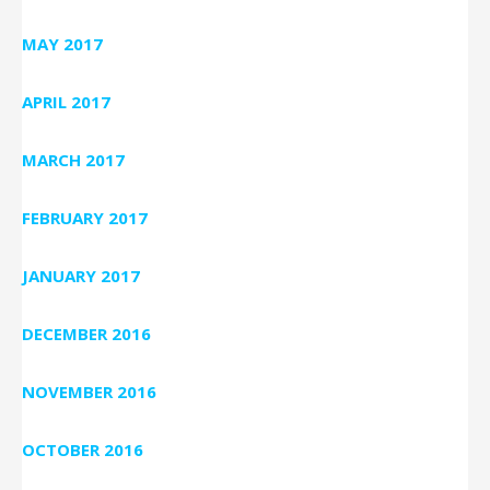
MAY 2017
APRIL 2017
MARCH 2017
FEBRUARY 2017
JANUARY 2017
DECEMBER 2016
NOVEMBER 2016
OCTOBER 2016