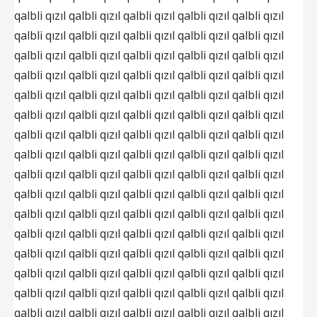
qalbli qızıl qalbli qızıl qalbli qızıl qalbli qızıl qalbli qızıl
qalbli qızıl qalbli qızıl qalbli qızıl qalbli qızıl qalbli qızıl
qalbli qızıl qalbli qızıl qalbli qızıl qalbli qızıl qalbli qızıl
qalbli qızıl qalbli qızıl qalbli qızıl qalbli qızıl qalbli qızıl
qalbli qızıl qalbli qızıl qalbli qızıl qalbli qızıl qalbli qızıl
qalbli qızıl qalbli qızıl qalbli qızıl qalbli qızıl qalbli qızıl
qalbli qızıl qalbli qızıl qalbli qızıl qalbli qızıl qalbli qızıl
qalbli qızıl qalbli qızıl qalbli qızıl qalbli qızıl qalbli qızıl
qalbli qızıl qalbli qızıl qalbli qızıl qalbli qızıl qalbli qızıl
qalbli qızıl qalbli qızıl qalbli qızıl qalbli qızıl qalbli qızıl
qalbli qızıl qalbli qızıl qalbli qızıl qalbli qızıl qalbli qızıl
qalbli qızıl qalbli qızıl qalbli qızıl qalbli qızıl qalbli qızıl
qalbli qızıl qalbli qızıl qalbli qızıl qalbli qızıl qalbli qızıl
qalbli qızıl qalbli qızıl qalbli qızıl qalbli qızıl qalbli qızıl
qalbli qızıl qalbli qızıl qalbli qızıl qalbli qızıl qalbli qızıl
qalbli qızıl qalbli qızıl qalbli qızıl qalbli qızıl qalbli qızıl