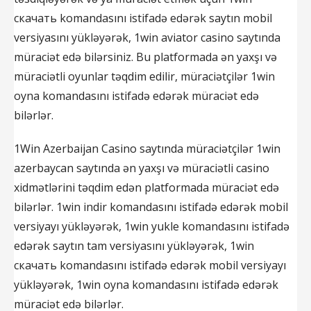
скачать komandasını istifadə edərək saytın mobil
versiyasını yükləyərək, 1win aviator casino saytında
müraciət edə bilərsiniz. Bu platformada ən yaxşı və
müraciətli oyunlar təqdim edilir, müraciətçilər 1win
oyna komandasını istifadə edərək müraciət edə
bilərlər.
1Win Azerbaijan Casino saytında müraciətçilər 1win
azerbaycan saytında ən yaxşı və müraciətli casino
xidmətlərini təqdim edən platformada müraciət edə
bilərlər. 1win indir komandasını istifadə edərək mobil
versiyayı yükləyərək, 1win yukle komandasını istifadə
edərək saytın tam versiyasını yükləyərək, 1win
скачать komandasını istifadə edərək mobil versiyayı
yükləyərək, 1win oyna komandasını istifadə edərək
müraciət edə bilərlər.