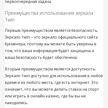
первоочередная задача.
Преимущества использования зеркала
1win
Первым преимуществом является безопасность.
Зеркало 1win – это зеркало официального сайта
букмекера, поэтому вы можете быть уверены в
том, что ваша информация будет защищена и
ваша безопасность будет обеспечена.
Вторым преимуществом является доступность.
Зеркало 1win доступно для использования в любое
время и из любого места, где есть интернет. Это
означает, что вы можете делать ставки на спорт
или играть в онлайн-казино, где бы вы ни
находились.