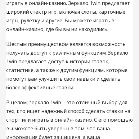
играть в онлайн-казино. Зеркало 1win предлагает
широкий спектр игр, включая слоты, карточные
игры, рулетку и другие. Вы можете играть в
онлайн-казино, где бы вы ни находились.
Шестым преимуществом является возможность
получать доступ к различным функциям. Зеркало
1win предлагает доступ к истории ставок,
статистике, а также к другим функциям, которые
помогут вам улучшить свои навыки и сделать
более эффективные ставки.
В целом, зеркало 1win – это отличный выбор для
тех, кто ищет надежный способ сделать ставки на
спорт или играть в онлайн-казино. С его помощью
вы можете быть уверены в том, что ваша
информация будет защищена, а ваша