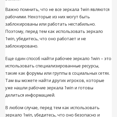
Важно помнить, что не все зеркала 1win являются
рабочими. Некоторые из них могут быть
заблокированы или работать нестабильно.
Поэтому, перед тем как использовать зеркало
1win, убедитесь, что оно работает и не
заблокировано.
Еще один способ найти рабочее зеркало 1win – это
использовать специализированные ресурсы,
такие как форумы или группы в социальных сетях.
Там вы можете найти других игроков, которые
уже нашли рабочие зеркала 1win и готовы
делиться информацией.
В любом случае, перед тем как использовать
зеркало 1win, убедитесь, что оно безопасно и