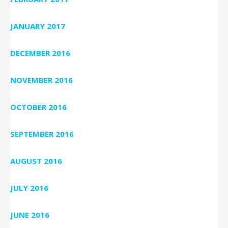
JANUARY 2017
DECEMBER 2016
NOVEMBER 2016
OCTOBER 2016
SEPTEMBER 2016
AUGUST 2016
JULY 2016
JUNE 2016