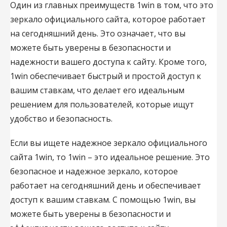
Один из главных преимуществ 1win в том, что это
зеркало официального сайта, которое работает
на сегодняшний день. Это означает, что вы
можете быть уверены в безопасности и
надежности вашего доступа к сайту. Кроме того,
1win обеспечивает быстрый и простой доступ к
вашим ставкам, что делает его идеальным
решением для пользователей, которые ищут
удобство и безопасность.
Если вы ищете надежное зеркало официального
сайта 1win, то 1win – это идеальное решение. Это
безопасное и надежное зеркало, которое
работает на сегодняшний день и обеспечивает
доступ к вашим ставкам. С помощью 1win, вы
можете быть уверены в безопасности и