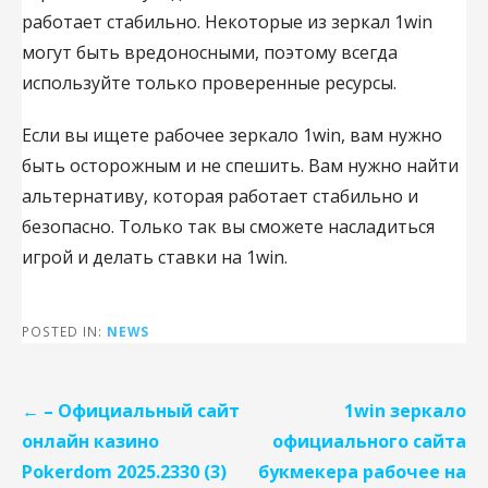
работает стабильно. Некоторые из зеркал 1win
могут быть вредоносными, поэтому всегда
используйте только проверенные ресурсы.
Если вы ищете рабочее зеркало 1win, вам нужно
быть осторожным и не спешить. Вам нужно найти
альтернативу, которая работает стабильно и
безопасно. Только так вы сможете насладиться
игрой и делать ставки на 1win.
POSTED IN:
NEWS
Post
← – Официальный сайт
1win зеркало
navigation
онлайн казино
официального сайта
Pokerdom 2025.2330 (3)
букмекера рабочее на