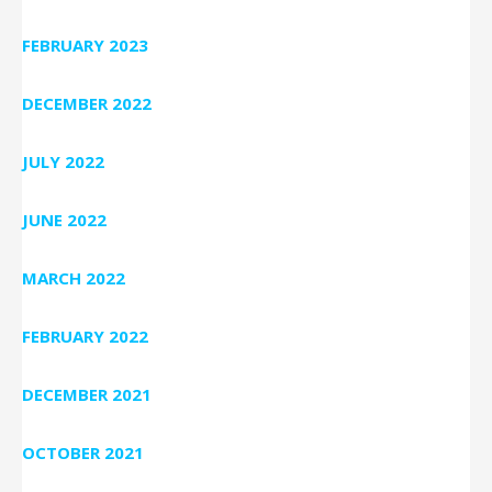
FEBRUARY 2023
DECEMBER 2022
JULY 2022
JUNE 2022
MARCH 2022
FEBRUARY 2022
DECEMBER 2021
OCTOBER 2021