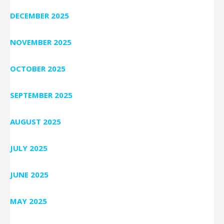
DECEMBER 2025
NOVEMBER 2025
OCTOBER 2025
SEPTEMBER 2025
AUGUST 2025
JULY 2025
JUNE 2025
MAY 2025