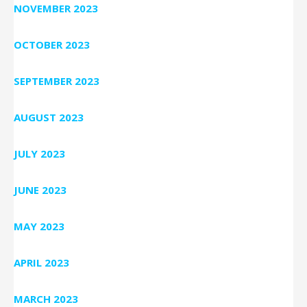
NOVEMBER 2023
OCTOBER 2023
SEPTEMBER 2023
AUGUST 2023
JULY 2023
JUNE 2023
MAY 2023
APRIL 2023
MARCH 2023