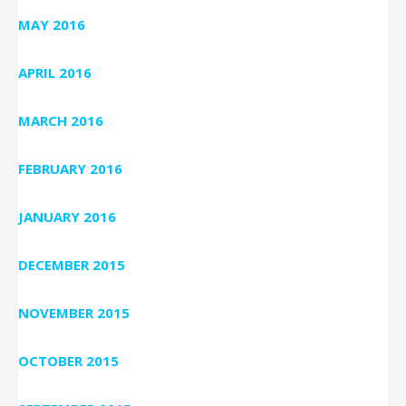
MAY 2016
APRIL 2016
MARCH 2016
FEBRUARY 2016
JANUARY 2016
DECEMBER 2015
NOVEMBER 2015
OCTOBER 2015