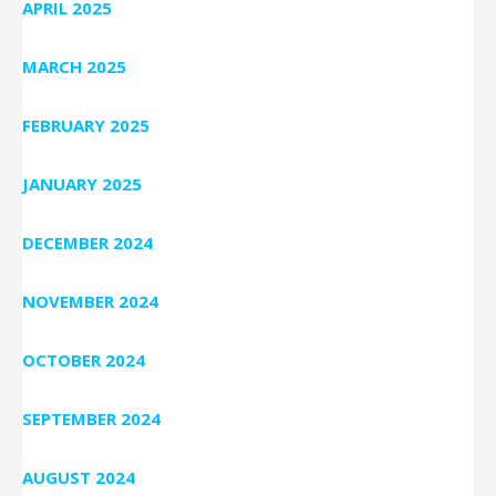
APRIL 2025
MARCH 2025
FEBRUARY 2025
JANUARY 2025
DECEMBER 2024
NOVEMBER 2024
OCTOBER 2024
SEPTEMBER 2024
AUGUST 2024