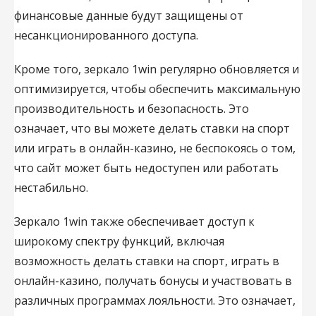
финансовые данные будут защищены от
несанкционированного доступа.
Кроме того, зеркало 1win регулярно обновляется и
оптимизируется, чтобы обеспечить максимальную
производительность и безопасность. Это
означает, что вы можете делать ставки на спорт
или играть в онлайн-казино, не беспокоясь о том,
что сайт может быть недоступен или работать
нестабильно.
Зеркало 1win также обеспечивает доступ к
широкому спектру функций, включая
возможность делать ставки на спорт, играть в
онлайн-казино, получать бонусы и участвовать в
различных программах лояльности. Это означает,