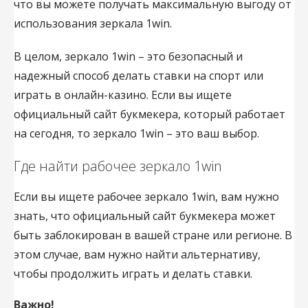
что вы можете получать максимальную выгоду от
использования зеркала 1win.
В целом, зеркало 1win – это безопасный и
надежный способ делать ставки на спорт или
играть в онлайн-казино. Если вы ищете
официальный сайт букмекера, который работает
на сегодня, то зеркало 1win – это ваш выбор.
Где найти рабочее зеркало 1win
Если вы ищете рабочее зеркало 1win, вам нужно
знать, что официальный сайт букмекера может
быть заблокирован в вашей стране или регионе. В
этом случае, вам нужно найти альтернативу,
чтобы продолжить играть и делать ставки.
Важно!