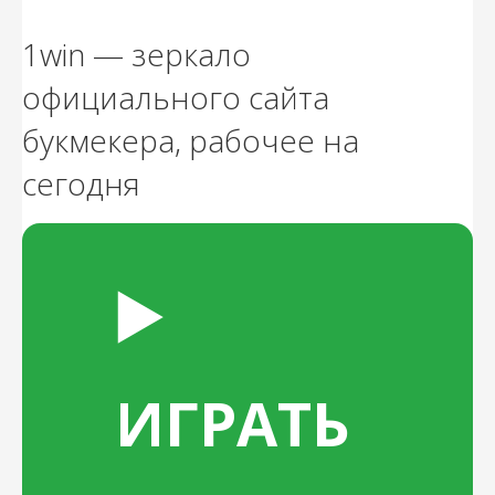
1win — зеркало
официального сайта
букмекера, рабочее на
сегодня
▶️
ИГРАТЬ