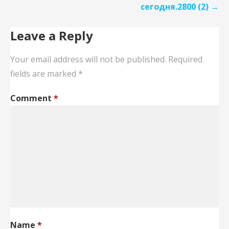
сегодня.2800 (2) →
Leave a Reply
Your email address will not be published.
Required
fields are marked
*
Comment
*
Name
*