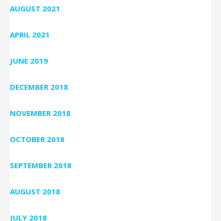
AUGUST 2021
APRIL 2021
JUNE 2019
DECEMBER 2018
NOVEMBER 2018
OCTOBER 2018
SEPTEMBER 2018
AUGUST 2018
JULY 2018