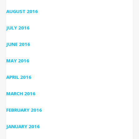
AUGUST 2016
JULY 2016
JUNE 2016
MAY 2016
APRIL 2016
MARCH 2016
FEBRUARY 2016
JANUARY 2016