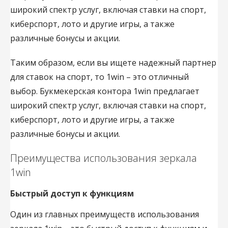
широкий спектр услуг, включая ставки на спорт,
киберспорт, лото и другие игры, а также
различные бонусы и акции.
Таким образом, если вы ищете надежный партнер
для ставок на спорт, то 1win – это отличный
выбор. Букмекерская контора 1win предлагает
широкий спектр услуг, включая ставки на спорт,
киберспорт, лото и другие игры, а также
различные бонусы и акции.
Преимущества использования зеркала
1win
Быстрый доступ к функциям
Один из главных преимуществ использования