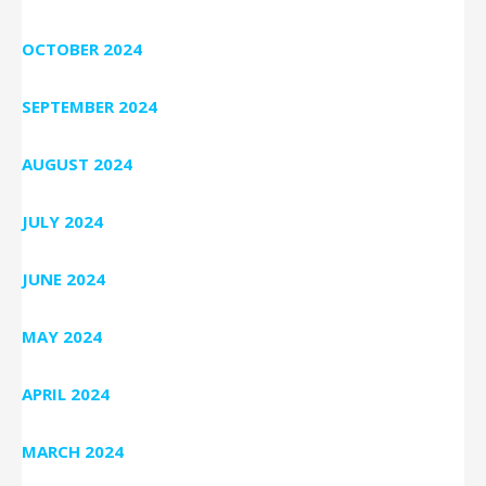
OCTOBER 2024
SEPTEMBER 2024
AUGUST 2024
JULY 2024
JUNE 2024
MAY 2024
APRIL 2024
MARCH 2024