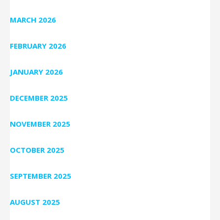
MARCH 2026
FEBRUARY 2026
JANUARY 2026
DECEMBER 2025
NOVEMBER 2025
OCTOBER 2025
SEPTEMBER 2025
AUGUST 2025