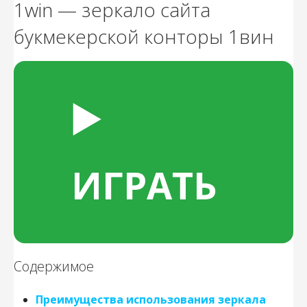
1win — зеркало сайта
букмекерской конторы 1вин
▶️
ИГРАТЬ
Содержимое
Преимущества использования зеркала