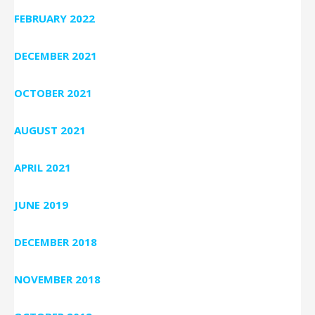
FEBRUARY 2022
DECEMBER 2021
OCTOBER 2021
AUGUST 2021
APRIL 2021
JUNE 2019
DECEMBER 2018
NOVEMBER 2018