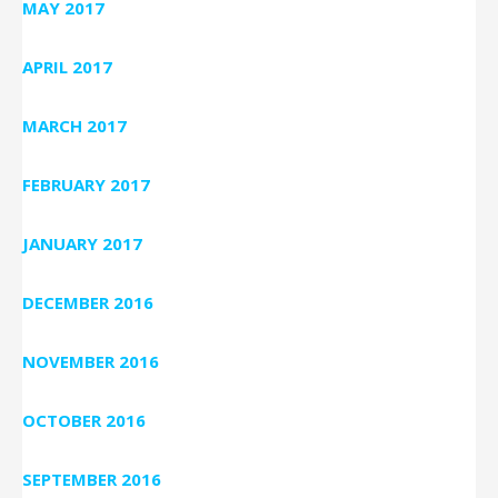
MAY 2017
APRIL 2017
MARCH 2017
FEBRUARY 2017
JANUARY 2017
DECEMBER 2016
NOVEMBER 2016
OCTOBER 2016
SEPTEMBER 2016