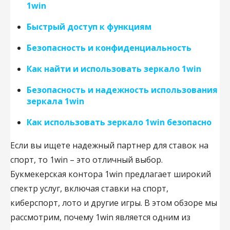
1win
Быстрый доступ к функциям
Безопасность и конфиденциальность
Как найти и использовать зеркало 1win
Безопасность и надежность использования
зеркала 1win
Как использовать зеркало 1win безопасно
Если вы ищете надежный партнер для ставок на
спорт, то 1win – это отличный выбор.
Букмекерская контора 1win предлагает широкий
спектр услуг, включая ставки на спорт,
киберспорт, лото и другие игры. В этом обзоре мы
рассмотрим, почему 1win является одним из