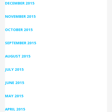
DECEMBER 2015
NOVEMBER 2015
OCTOBER 2015
SEPTEMBER 2015
AUGUST 2015
JULY 2015
JUNE 2015
MAY 2015
APRIL 2015