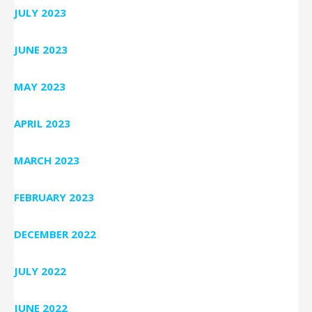
JULY 2023
JUNE 2023
MAY 2023
APRIL 2023
MARCH 2023
FEBRUARY 2023
DECEMBER 2022
JULY 2022
JUNE 2022