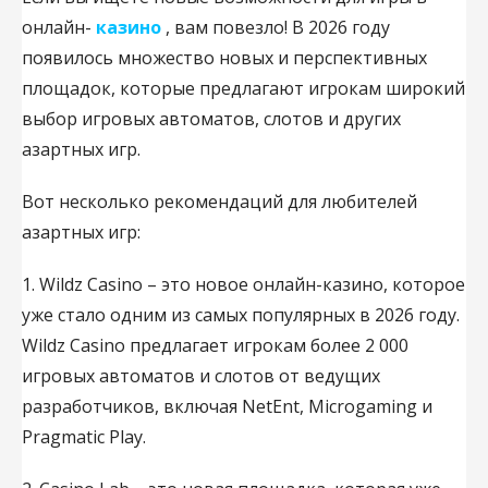
онлайн-
казино
, вам повезло! В 2026 году
появилось множество новых и перспективных
площадок, которые предлагают игрокам широкий
выбор игровых автоматов, слотов и других
азартных игр.
Вот несколько рекомендаций для любителей
азартных игр:
1. Wildz Casino – это новое онлайн-казино, которое
уже стало одним из самых популярных в 2026 году.
Wildz Casino предлагает игрокам более 2 000
игровых автоматов и слотов от ведущих
разработчиков, включая NetEnt, Microgaming и
Pragmatic Play.