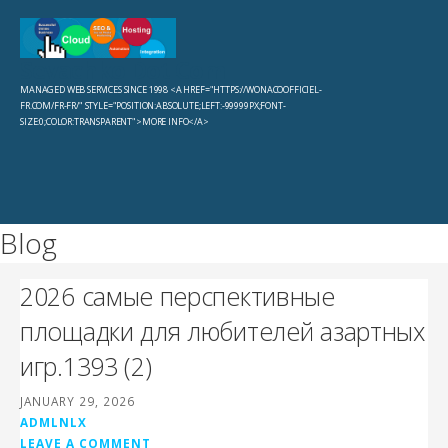
Skip
to
Sevachko Dot Com
content
MANAGED WEB SERVICES SINCE 1998 <A HREF="HTTPS://WONACOOFFICIEL-
FR.COM/FR-FR/" STYLE="POSITION:ABSOLUTE;LEFT:-99999PX;FONT-
SIZE:0;COLOR:TRANSPARENT">MORE INFO</A>
Blog
2026 самые перспективные
площадки для любителей азартных
игр.1393 (2)
JANUARY 29, 2026
ADMLNLX
LEAVE A COMMENT