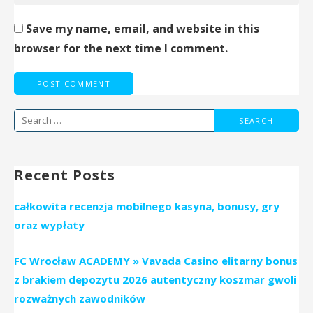
Save my name, email, and website in this
browser for the next time I comment.
Search
for:
Recent Posts
całkowita recenzja mobilnego kasyna, bonusy, gry
oraz wypłaty
FC Wrocław ACADEMY » Vavada Casino elitarny bonus
z brakiem depozytu 2026 autentyczny koszmar gwoli
rozważnych zawodników