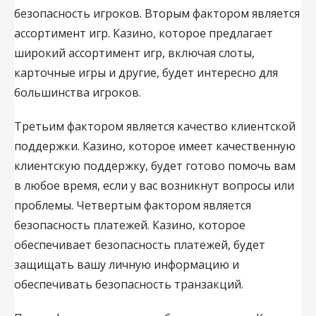
безопасность игроков. Вторым фактором является
ассортимент игр. Казино, которое предлагает
широкий ассортимент игр, включая слоты,
карточные игры и другие, будет интересно для
большинства игроков.
Третьим фактором является качество клиентской
поддержки. Казино, которое имеет качественную
клиентскую поддержку, будет готово помочь вам
в любое время, если у вас возникнут вопросы или
проблемы. Четвертым фактором является
безопасность платежей. Казино, которое
обеспечивает безопасность платежей, будет
защищать вашу личную информацию и
обеспечивать безопасность транзакций.