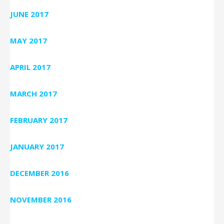
JUNE 2017
MAY 2017
APRIL 2017
MARCH 2017
FEBRUARY 2017
JANUARY 2017
DECEMBER 2016
NOVEMBER 2016