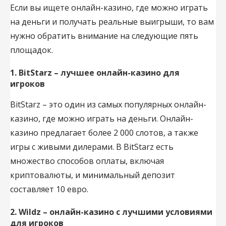
Если вы ищете онлайн-казино, где можно играть
на деньги и получать реальные выигрыши, то вам
нужно обратить внимание на следующие пять
площадок.
1. BitStarz – лучшее онлайн-казино для
игроков
BitStarz – это один из самых популярных онлайн-
казино, где можно играть на деньги. Онлайн-
казино предлагает более 2 000 слотов, а также
игры с живыми дилерами. В BitStarz есть
множество способов оплаты, включая
криптовалюты, и минимальный депозит
составляет 10 евро.
2. Wildz – онлайн-казино с лучшими условиями
для игроков