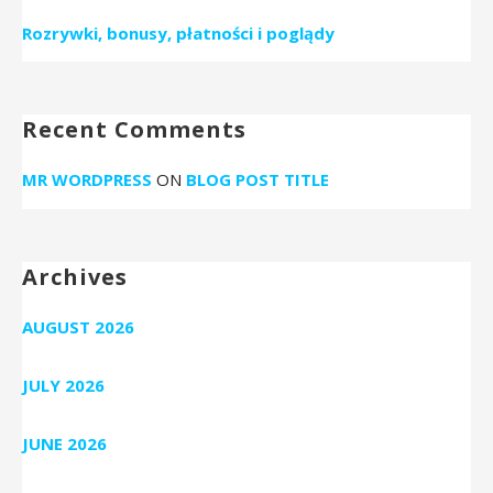
Rozrywki, bonusy, płatności i poglądy
Recent Comments
MR WORDPRESS
ON
BLOG POST TITLE
Archives
AUGUST 2026
JULY 2026
JUNE 2026