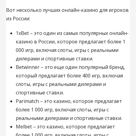
Вот несколько лучших онлайн-казино для игроков
из России:
1xBet – это один из самых популярных онлайн-
казино в России, которое предлагает более 1
000 игр, включая слоты, игры с реальными
дилерами и спортивные ставки.
Betwinner – это еще один популярный бренд,
который предлагает более 400 игр, включая
слоты, игры с реальными дилерами и
спортивные ставки.
Parimatch – это казино, которое предлагает
более 1 000 игр, включая слоты, игры с
реальными дилерами и спортивные ставки.
Melbet – это казино, которое предлагает
более 1 000 игр, включая слоты, игры с