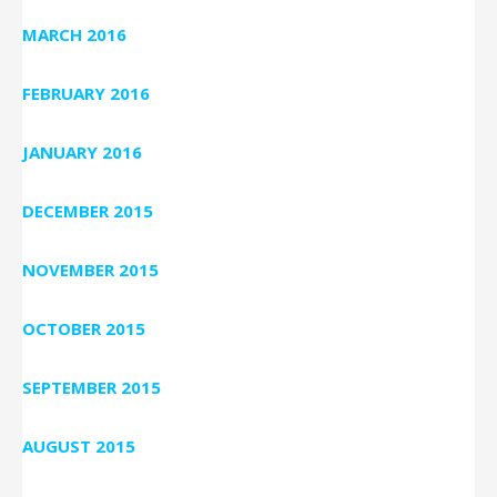
MARCH 2016
FEBRUARY 2016
JANUARY 2016
DECEMBER 2015
NOVEMBER 2015
OCTOBER 2015
SEPTEMBER 2015
AUGUST 2015