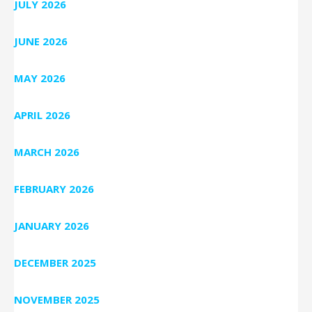
JULY 2026
JUNE 2026
MAY 2026
APRIL 2026
MARCH 2026
FEBRUARY 2026
JANUARY 2026
DECEMBER 2025
NOVEMBER 2025