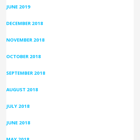
JUNE 2019
DECEMBER 2018
NOVEMBER 2018
OCTOBER 2018
SEPTEMBER 2018
AUGUST 2018
JULY 2018
JUNE 2018
MAY 2018