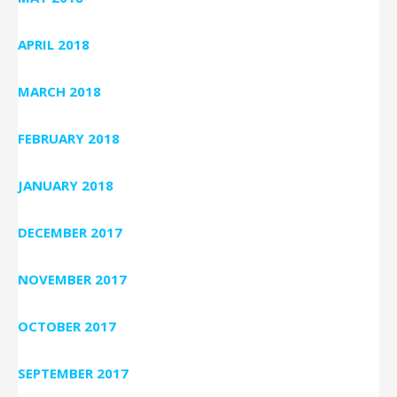
APRIL 2018
MARCH 2018
FEBRUARY 2018
JANUARY 2018
DECEMBER 2017
NOVEMBER 2017
OCTOBER 2017
SEPTEMBER 2017