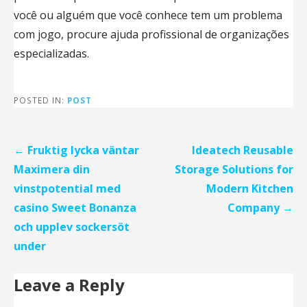
você ou alguém que você conhece tem um problema
com jogo, procure ajuda profissional de organizações
especializadas.
POSTED IN:
POST
Post
← Fruktig lycka väntar
Ideatech Reusable
navigation
Maximera din
Storage Solutions for
vinstpotential med
Modern Kitchen
casino Sweet Bonanza
Company →
och upplev sockersöt
under
Leave a Reply