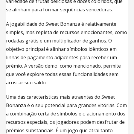
variedade de frutas deliciosas e doces coloridos, que
se alinham para formar sequências vencedoras.
A jogabilidade do Sweet Bonanza é relativamente
simples, mas repleta de recursos emocionantes, como
rodadas grátis e um multiplicador de ganhos. O
objetivo principal é alinhar símbolos idênticos em
linhas de pagamento adjacentes para receber um
prêmio. A versão demo, como mencionado, permite
que você explore todas essas funcionalidades sem
arriscar seu saldo.
Uma das características mais atraentes do Sweet
Bonanza é o seu potencial para grandes vitórias. Com
a combinação certa de símbolos e o acionamento dos
recursos especiais, os jogadores podem desfrutar de
prêmios substanciais. É um jogo que atrai tanto