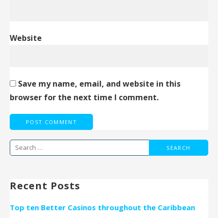
Website
Save my name, email, and website in this
browser for the next time I comment.
Search
for:
Recent Posts
Top ten Better Casinos throughout the Caribbean