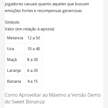
jogadores casuais quanto aqueles que buscam
emoções fortes e recompensas generosas.
Símbolo
Valor (em relação à aposta)
Melancia
12 a 50
Uva
10 a 40
Maçã
8 a 30
Laranja
6 a 20
Banana
4 a 15
Como Aproveitar ao Máximo a Versão Demo
do Sweet Bonanza