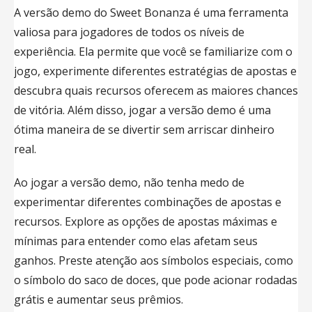
A versão demo do Sweet Bonanza é uma ferramenta
valiosa para jogadores de todos os níveis de
experiência. Ela permite que você se familiarize com o
jogo, experimente diferentes estratégias de apostas e
descubra quais recursos oferecem as maiores chances
de vitória. Além disso, jogar a versão demo é uma
ótima maneira de se divertir sem arriscar dinheiro
real.
Ao jogar a versão demo, não tenha medo de
experimentar diferentes combinações de apostas e
recursos. Explore as opções de apostas máximas e
mínimas para entender como elas afetam seus
ganhos. Preste atenção aos símbolos especiais, como
o símbolo do saco de doces, que pode acionar rodadas
grátis e aumentar seus prêmios.