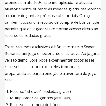
prêmios em até 100x. Este multiplicador é ativado
aleatoriamente durante as rodadas grátis, oferecendo
a chance de ganhar prêmios substanciais. O jogo
também possui um recurso de compra de bônus, que
permite que os jogadores comprem acesso direto ao
recurso de rodadas grátis.
Esses recursos exclusivos e bônus tornam o Sweet
Bonanza um jogo emocionante e lucrativo. Ao jogar a
versão demo, você pode experimentar todos esses
recursos e descobrir como eles funcionam,
preparando-se para a emoção e a aventura do jogo
real.
Recurso “Shower” (rodadas grátis).
Multiplicador de ganhos (até 100x).
Recurso de compra de bônus.