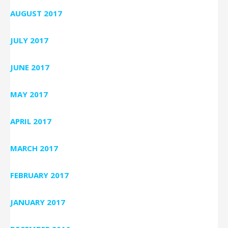
AUGUST 2017
JULY 2017
JUNE 2017
MAY 2017
APRIL 2017
MARCH 2017
FEBRUARY 2017
JANUARY 2017