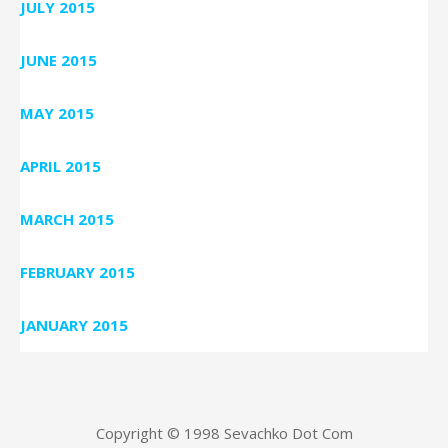
JULY 2015
JUNE 2015
MAY 2015
APRIL 2015
MARCH 2015
FEBRUARY 2015
JANUARY 2015
Copyright © 1998 Sevachko Dot Com