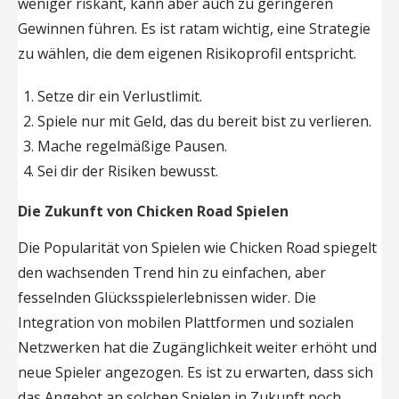
weniger riskant, kann aber auch zu geringeren
Gewinnen führen. Es ist ratam wichtig, eine Strategie
zu wählen, die dem eigenen Risikoprofil entspricht.
Setze dir ein Verlustlimit.
Spiele nur mit Geld, das du bereit bist zu verlieren.
Mache regelmäßige Pausen.
Sei dir der Risiken bewusst.
Die Zukunft von Chicken Road Spielen
Die Popularität von Spielen wie Chicken Road spiegelt
den wachsenden Trend hin zu einfachen, aber
fesselnden Glücksspielerlebnissen wider. Die
Integration von mobilen Plattformen und sozialen
Netzwerken hat die Zugänglichkeit weiter erhöht und
neue Spieler angezogen. Es ist zu erwarten, dass sich
das Angebot an solchen Spielen in Zukunft noch