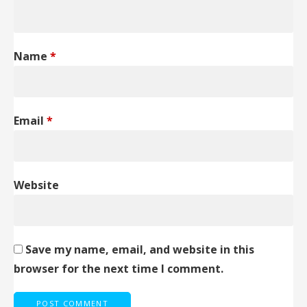
Name
*
Email
*
Website
Save my name, email, and website in this
browser for the next time I comment.