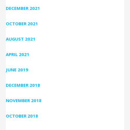
DECEMBER 2021
OCTOBER 2021
AUGUST 2021
APRIL 2021
JUNE 2019
DECEMBER 2018
NOVEMBER 2018
OCTOBER 2018