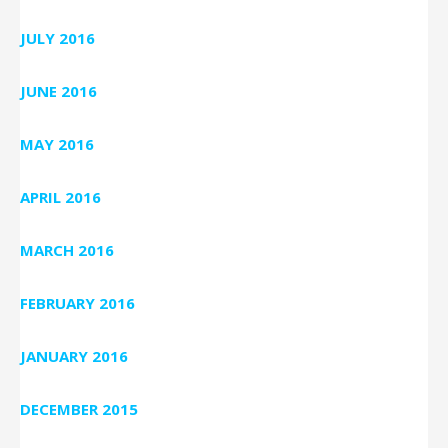
JULY 2016
JUNE 2016
MAY 2016
APRIL 2016
MARCH 2016
FEBRUARY 2016
JANUARY 2016
DECEMBER 2015