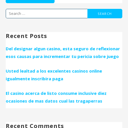
Search
for:
Recent Posts
Del designar algun casino, esta seguro de reflexionar
esos causas para incrementar tu pericia sobre juego
Usted lealtad a los excelentes casinos online
igualmente inscribira paga
El casino acerca de listo consume inclusive diez
ocasiones de mas datos cual las tragaperras
Recent Comments