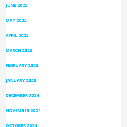
JUNE 2025
MAY 2025
APRIL 2025
MARCH 2025
FEBRUARY 2025
JANUARY 2025
DECEMBER 2024
NOVEMBER 2024
OCTOBER 2024