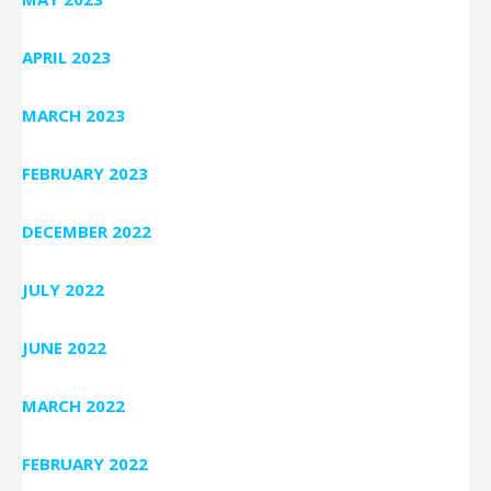
APRIL 2023
MARCH 2023
FEBRUARY 2023
DECEMBER 2022
JULY 2022
JUNE 2022
MARCH 2022
FEBRUARY 2022