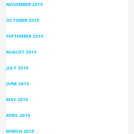
NOVEMBER 2015
OCTOBER 2015
SEPTEMBER 2015
AUGUST 2015
JULY 2015
JUNE 2015
MAY 2015
APRIL 2015
MARCH 2015