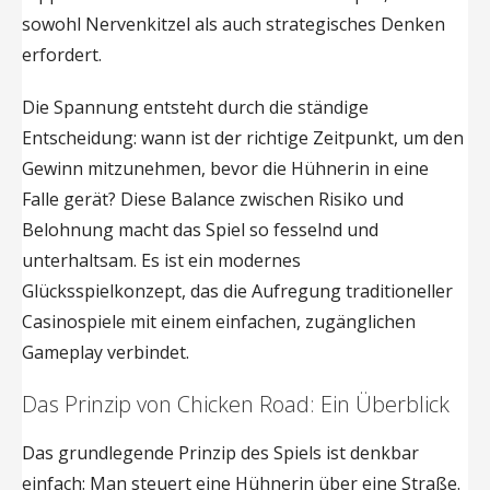
sowohl Nervenkitzel als auch strategisches Denken
erfordert.
Die Spannung entsteht durch die ständige
Entscheidung: wann ist der richtige Zeitpunkt, um den
Gewinn mitzunehmen, bevor die Hühnerin in eine
Falle gerät? Diese Balance zwischen Risiko und
Belohnung macht das Spiel so fesselnd und
unterhaltsam. Es ist ein modernes
Glücksspielkonzept, das die Aufregung traditioneller
Casinospiele mit einem einfachen, zugänglichen
Gameplay verbindet.
Das Prinzip von Chicken Road: Ein Überblick
Das grundlegende Prinzip des Spiels ist denkbar
einfach: Man steuert eine Hühnerin über eine Straße.