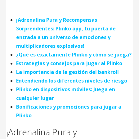
¡Adrenalina Pura y Recompensas
Sorprendentes: Plinko app, tu puerta de
entrada a un universo de emociones y
multiplicadores explosivos!
¿Qué es exactamente Plinko y cómo se juega?
Estrategias y consejos para jugar al Plinko
La importancia de la gestión del bankroll
Entendiendo los diferentes niveles de riesgo
Plinko en dispositivos móviles: Juega en
cualquier lugar
Bonificaciones y promociones para jugar a
Plinko
¡Adrenalina Pura y