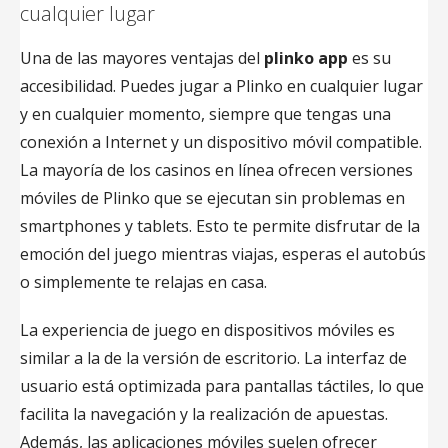
cualquier lugar
Una de las mayores ventajas del
plinko app
es su
accesibilidad. Puedes jugar a Plinko en cualquier lugar
y en cualquier momento, siempre que tengas una
conexión a Internet y un dispositivo móvil compatible.
La mayoría de los casinos en línea ofrecen versiones
móviles de Plinko que se ejecutan sin problemas en
smartphones y tablets. Esto te permite disfrutar de la
emoción del juego mientras viajas, esperas el autobús
o simplemente te relajas en casa.
La experiencia de juego en dispositivos móviles es
similar a la de la versión de escritorio. La interfaz de
usuario está optimizada para pantallas táctiles, lo que
facilita la navegación y la realización de apuestas.
Además, las aplicaciones móviles suelen ofrecer