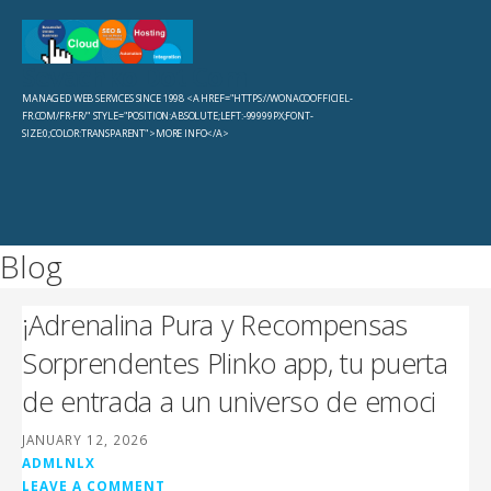
Skip
to
Sevachko Dot Com
content
MANAGED WEB SERVICES SINCE 1998 <A HREF="HTTPS://WONACOOFFICIEL-
FR.COM/FR-FR/" STYLE="POSITION:ABSOLUTE;LEFT:-99999PX;FONT-
SIZE:0;COLOR:TRANSPARENT">MORE INFO</A>
Blog
¡Adrenalina Pura y Recompensas
Sorprendentes Plinko app, tu puerta
de entrada a un universo de emoci
JANUARY 12, 2026
ADMLNLX
LEAVE A COMMENT