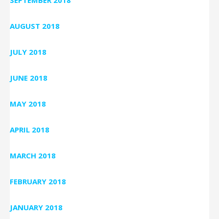
AUGUST 2018
JULY 2018
JUNE 2018
MAY 2018
APRIL 2018
MARCH 2018
FEBRUARY 2018
JANUARY 2018