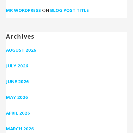
MR WORDPRESS
ON
BLOG POST TITLE
Archives
AUGUST 2026
JULY 2026
JUNE 2026
MAY 2026
APRIL 2026
MARCH 2026