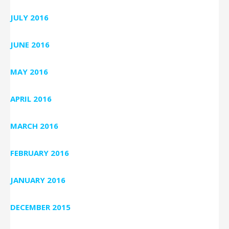
JULY 2016
JUNE 2016
MAY 2016
APRIL 2016
MARCH 2016
FEBRUARY 2016
JANUARY 2016
DECEMBER 2015