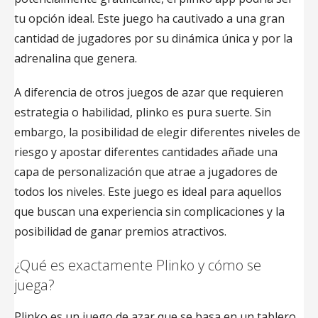
tu opción ideal. Este juego ha cautivado a una gran
cantidad de jugadores por su dinámica única y por la
adrenalina que genera.
A diferencia de otros juegos de azar que requieren
estrategia o habilidad, plinko es pura suerte. Sin
embargo, la posibilidad de elegir diferentes niveles de
riesgo y apostar diferentes cantidades añade una
capa de personalización que atrae a jugadores de
todos los niveles. Este juego es ideal para aquellos
que buscan una experiencia sin complicaciones y la
posibilidad de ganar premios atractivos.
¿Qué es exactamente Plinko y cómo se
juega?
Plinko es un juego de azar que se basa en un tablero