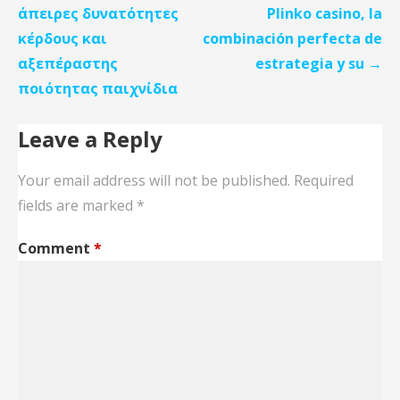
άπειρες δυνατότητες
Plinko casino, la
κέρδους και
combinación perfecta de
αξεπέραστης
estrategia y su →
ποιότητας παιχνίδια
Leave a Reply
Your email address will not be published.
Required
fields are marked
*
Comment
*