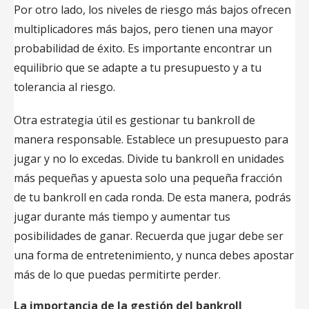
Por otro lado, los niveles de riesgo más bajos ofrecen
multiplicadores más bajos, pero tienen una mayor
probabilidad de éxito. Es importante encontrar un
equilibrio que se adapte a tu presupuesto y a tu
tolerancia al riesgo.
Otra estrategia útil es gestionar tu bankroll de
manera responsable. Establece un presupuesto para
jugar y no lo excedas. Divide tu bankroll en unidades
más pequeñas y apuesta solo una pequeña fracción
de tu bankroll en cada ronda. De esta manera, podrás
jugar durante más tiempo y aumentar tus
posibilidades de ganar. Recuerda que jugar debe ser
una forma de entretenimiento, y nunca debes apostar
más de lo que puedas permitirte perder.
La importancia de la gestión del bankroll