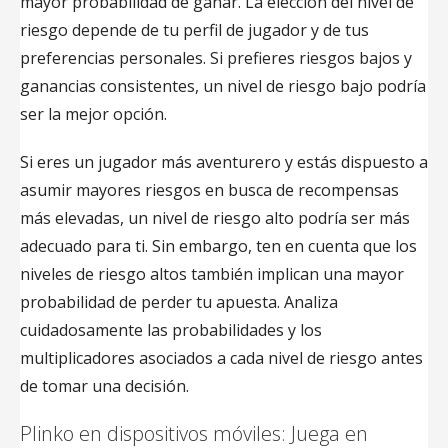
mayor probabilidad de ganar. La elección del nivel de
riesgo depende de tu perfil de jugador y de tus
preferencias personales. Si prefieres riesgos bajos y
ganancias consistentes, un nivel de riesgo bajo podría
ser la mejor opción.
Si eres un jugador más aventurero y estás dispuesto a
asumir mayores riesgos en busca de recompensas
más elevadas, un nivel de riesgo alto podría ser más
adecuado para ti. Sin embargo, ten en cuenta que los
niveles de riesgo altos también implican una mayor
probabilidad de perder tu apuesta. Analiza
cuidadosamente las probabilidades y los
multiplicadores asociados a cada nivel de riesgo antes
de tomar una decisión.
Plinko en dispositivos móviles: Juega en