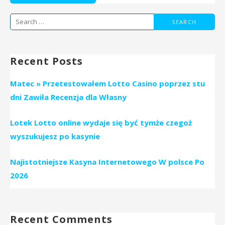
Search
for:
Recent Posts
Matec » Przetestowałem Lotto Casino poprzez stu
dni Zawiła Recenzja dla Własny
Lotek Lotto online wydaje się być tymże czegoż
wyszukujesz po kasynie
Najistotniejsze Kasyna Internetowego W polsce Po
2026
Recent Comments