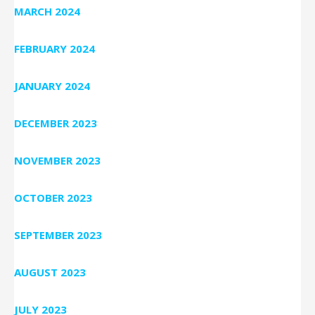
MARCH 2024
FEBRUARY 2024
JANUARY 2024
DECEMBER 2023
NOVEMBER 2023
OCTOBER 2023
SEPTEMBER 2023
AUGUST 2023
JULY 2023