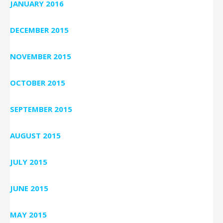
JANUARY 2016
DECEMBER 2015
NOVEMBER 2015
OCTOBER 2015
SEPTEMBER 2015
AUGUST 2015
JULY 2015
JUNE 2015
MAY 2015