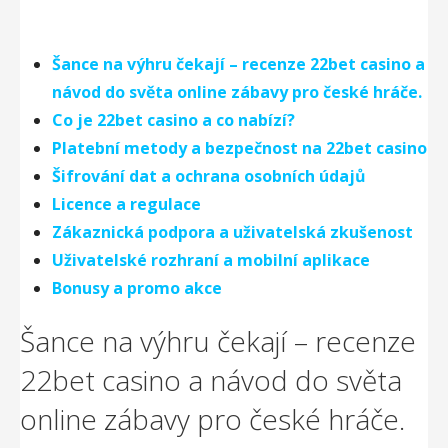
Šance na výhru čekají – recenze 22bet casino a
návod do světa online zábavy pro české hráče.
Co je 22bet casino a co nabízí?
Platební metody a bezpečnost na 22bet casino
Šifrování dat a ochrana osobních údajů
Licence a regulace
Zákaznická podpora a uživatelská zkušenost
Uživatelské rozhraní a mobilní aplikace
Bonusy a promo akce
Šance na výhru čekají – recenze
22bet casino a návod do světa
online zábavy pro české hráče.