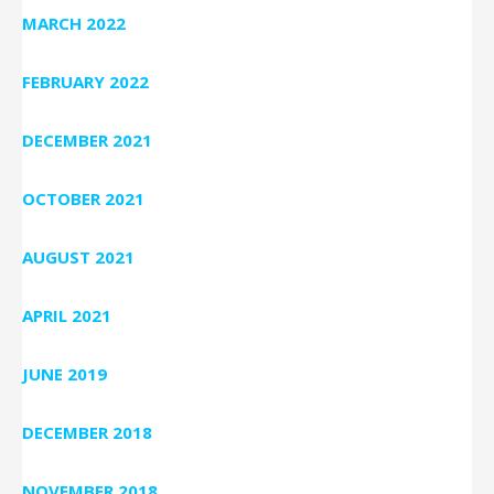
MARCH 2022
FEBRUARY 2022
DECEMBER 2021
OCTOBER 2021
AUGUST 2021
APRIL 2021
JUNE 2019
DECEMBER 2018
NOVEMBER 2018