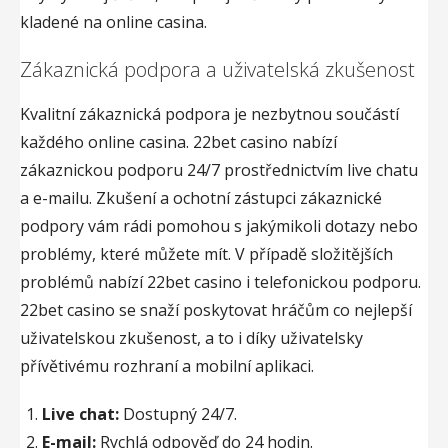
kladené na online casina.
Zákaznická podpora a uživatelská zkušenost
Kvalitní zákaznická podpora je nezbytnou součástí
každého online casina. 22bet casino nabízí
zákaznickou podporu 24/7 prostřednictvím live chatu
a e-mailu. Zkušení a ochotní zástupci zákaznické
podpory vám rádi pomohou s jakýmikoli dotazy nebo
problémy, které můžete mít. V případě složitějších
problémů nabízí 22bet casino i telefonickou podporu.
22bet casino se snaží poskytovat hráčům co nejlepší
uživatelskou zkušenost, a to i díky uživatelsky
přívětivému rozhraní a mobilní aplikaci.
Live chat:
Dostupný 24/7.
E-mail:
Rychlá odpověď do 24 hodin.