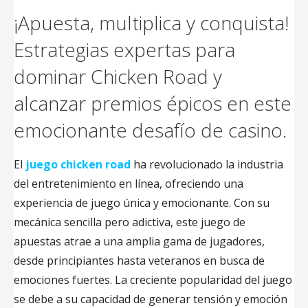
¡Apuesta, multiplica y conquista!
Estrategias expertas para
dominar Chicken Road y
alcanzar premios épicos en este
emocionante desafío de casino.
El
juego chicken road
ha revolucionado la industria
del entretenimiento en línea, ofreciendo una
experiencia de juego única y emocionante. Con su
mecánica sencilla pero adictiva, este juego de
apuestas atrae a una amplia gama de jugadores,
desde principiantes hasta veteranos en busca de
emociones fuertes. La creciente popularidad del juego
se debe a su capacidad de generar tensión y emoción