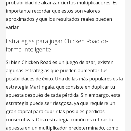
probabilidad de alcanzar ciertos multiplicadores. Es
importante recordar que estos son valores
aproximados y que los resultados reales pueden
variar.
Estrategias para jugar Chicken Road de
forma inteligente
Si bien Chicken Road es un juego de azar, existen
algunas estrategias que pueden aumentar tus
posibilidades de éxito. Una de las más populares es la
estrategia Martingala, que consiste en duplicar tu
apuesta después de cada pérdida. Sin embargo, esta
estrategia puede ser riesgosa, ya que requiere un
gran capital para cubrir las posibles pérdidas
consecutivas. Otra estrategia común es retirar tu
apuesta en un multiplicador predeterminado, como