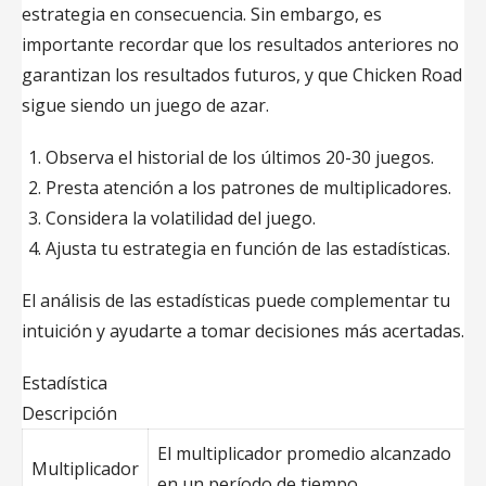
estrategia en consecuencia. Sin embargo, es
importante recordar que los resultados anteriores no
garantizan los resultados futuros, y que Chicken Road
sigue siendo un juego de azar.
Observa el historial de los últimos 20-30 juegos.
Presta atención a los patrones de multiplicadores.
Considera la volatilidad del juego.
Ajusta tu estrategia en función de las estadísticas.
El análisis de las estadísticas puede complementar tu
intuición y ayudarte a tomar decisiones más acertadas.
Estadística
Descripción
El multiplicador promedio alcanzado
Multiplicador
en un período de tiempo