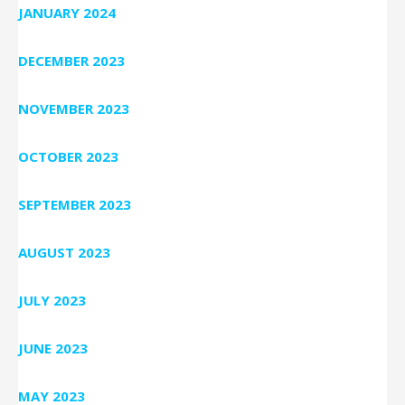
JANUARY 2024
DECEMBER 2023
NOVEMBER 2023
OCTOBER 2023
SEPTEMBER 2023
AUGUST 2023
JULY 2023
JUNE 2023
MAY 2023