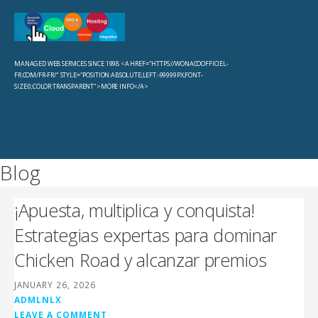
Skip
to
Sevachko Dot Com
content
MANAGED WEB SERVICES SINCE 1998 <A HREF="HTTPS://WONACOOFFICIEL-
FR.COM/FR-FR/" STYLE="POSITION:ABSOLUTE;LEFT:-99999PX;FONT-
SIZE:0;COLOR:TRANSPARENT">MORE INFO</A>
Blog
¡Apuesta, multiplica y conquista!
Estrategias expertas para dominar
Chicken Road y alcanzar premios
JANUARY 26, 2026
ADMLNLX
LEAVE A COMMENT