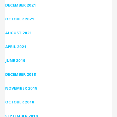
DECEMBER 2021
OCTOBER 2021
AUGUST 2021
APRIL 2021
JUNE 2019
DECEMBER 2018
NOVEMBER 2018
OCTOBER 2018
SEPTEMBER 2018