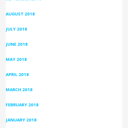
AUGUST 2018
JULY 2018
JUNE 2018
MAY 2018
APRIL 2018
MARCH 2018
FEBRUARY 2018
JANUARY 2018