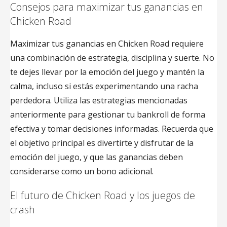
Consejos para maximizar tus ganancias en
Chicken Road
Maximizar tus ganancias en Chicken Road requiere
una combinación de estrategia, disciplina y suerte. No
te dejes llevar por la emoción del juego y mantén la
calma, incluso si estás experimentando una racha
perdedora. Utiliza las estrategias mencionadas
anteriormente para gestionar tu bankroll de forma
efectiva y tomar decisiones informadas. Recuerda que
el objetivo principal es divertirte y disfrutar de la
emoción del juego, y que las ganancias deben
considerarse como un bono adicional.
El futuro de Chicken Road y los juegos de
crash