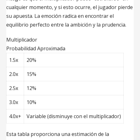
cualquier momento, y si esto ocurre, el jugador pierde
su apuesta. La emoción radica en encontrar el
equilibrio perfecto entre la ambición y la prudencia.
Multiplicador
Probabilidad Aproximada
1.5x
20%
2.0x
15%
2.5x
12%
3.0x
10%
4.0x+
Variable (disminuye con el multiplicador)
Esta tabla proporciona una estimación de la