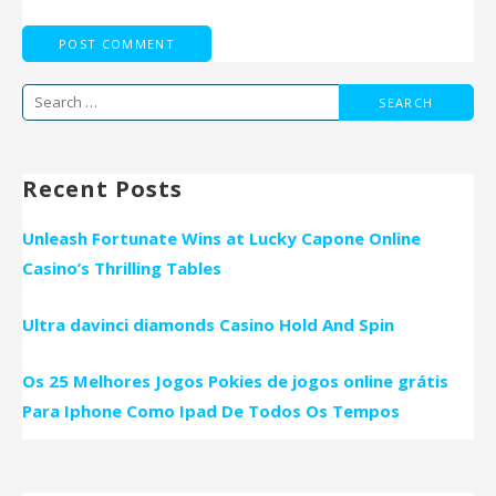
Search
for:
Recent Posts
Unleash Fortunate Wins at Lucky Capone Online
Casino’s Thrilling Tables
Ultra davinci diamonds Casino Hold And Spin
Os 25 Melhores Jogos Pokies de jogos online grátis
Para Iphone Como Ipad De Todos Os Tempos