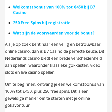
Welkomstbonus van 100% tot €450 bij B7
Casino
250 Free Spins bij registratie
Wat zijn de voorwaarden voor de bonus?
Als je op zoek bent naar een veilig en betrouwbaar
online casino, dan is B7 Casino de perfecte keuze. Dit
Nederlands casino biedt een brede verscheidenheid
aan spellen, waaronder klassieke gokkasten, video
slots en live casino spellen.
Om te beginnen, ontvang je een welkomstbonus van
100% tot €450, plus 250 free spins. Dit is een
geweldige manier om te starten met je online
gokavontuur.