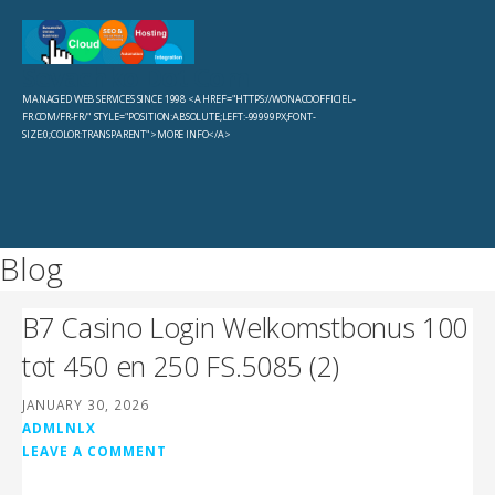
Skip
to
Sevachko Dot Com
content
MANAGED WEB SERVICES SINCE 1998 <A HREF="HTTPS://WONACOOFFICIEL-
FR.COM/FR-FR/" STYLE="POSITION:ABSOLUTE;LEFT:-99999PX;FONT-
SIZE:0;COLOR:TRANSPARENT">MORE INFO</A>
Blog
B7 Casino Login Welkomstbonus 100
tot 450 en 250 FS.5085 (2)
JANUARY 30, 2026
ADMLNLX
LEAVE A COMMENT