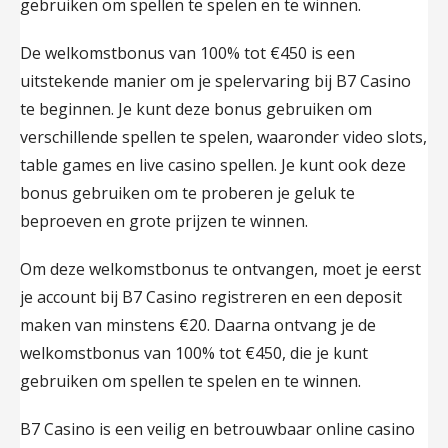
gebruiken om spellen te spelen en te winnen.
De welkomstbonus van 100% tot €450 is een
uitstekende manier om je spelervaring bij B7 Casino
te beginnen. Je kunt deze bonus gebruiken om
verschillende spellen te spelen, waaronder video slots,
table games en live casino spellen. Je kunt ook deze
bonus gebruiken om te proberen je geluk te
beproeven en grote prijzen te winnen.
Om deze welkomstbonus te ontvangen, moet je eerst
je account bij B7 Casino registreren en een deposit
maken van minstens €20. Daarna ontvang je de
welkomstbonus van 100% tot €450, die je kunt
gebruiken om spellen te spelen en te winnen.
B7 Casino is een veilig en betrouwbaar online casino