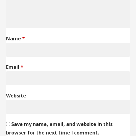
Name
*
Email
*
Website
Save my name, email, and website in this
browser for the next time I comment.