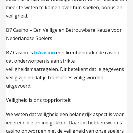
meer te weten te komen over hun spellen, bonus en
veiligheid.
B7 Casino – Een Veilige en Betrouwbare Keuze voor
Nederlandse Spelers
B7 Casino is
b7casino
een licentiehoudende casino
dat onderworpen is aan strikte
veiligheidsmaatregelen. Dit betekent dat je gegevens
veilig zijn en dat je transacties veilig worden
uitgevoerd.
Veiligheid is ons topprioriteit
We weten dat veiligheid een belangrijk aspect is voor
iedereen die online gokken. Daarom hebben we ons
casino ontworpen met de veiligheid van onze spelers