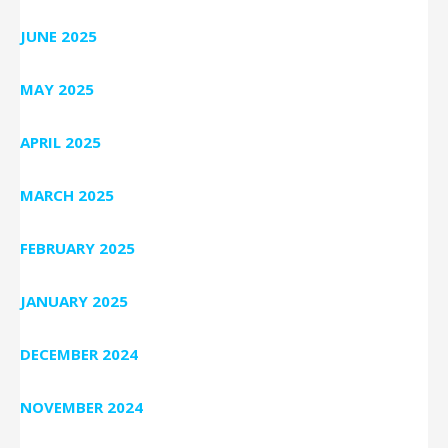
JUNE 2025
MAY 2025
APRIL 2025
MARCH 2025
FEBRUARY 2025
JANUARY 2025
DECEMBER 2024
NOVEMBER 2024