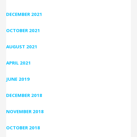
DECEMBER 2021
OCTOBER 2021
AUGUST 2021
APRIL 2021
JUNE 2019
DECEMBER 2018
NOVEMBER 2018
OCTOBER 2018