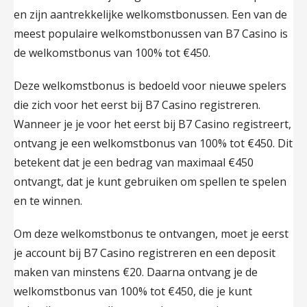
en zijn aantrekkelijke welkomstbonussen. Een van de
meest populaire welkomstbonussen van B7 Casino is
de welkomstbonus van 100% tot €450.
Deze welkomstbonus is bedoeld voor nieuwe spelers
die zich voor het eerst bij B7 Casino registreren.
Wanneer je je voor het eerst bij B7 Casino registreert,
ontvang je een welkomstbonus van 100% tot €450. Dit
betekent dat je een bedrag van maximaal €450
ontvangt, dat je kunt gebruiken om spellen te spelen
en te winnen.
Om deze welkomstbonus te ontvangen, moet je eerst
je account bij B7 Casino registreren en een deposit
maken van minstens €20. Daarna ontvang je de
welkomstbonus van 100% tot €450, die je kunt