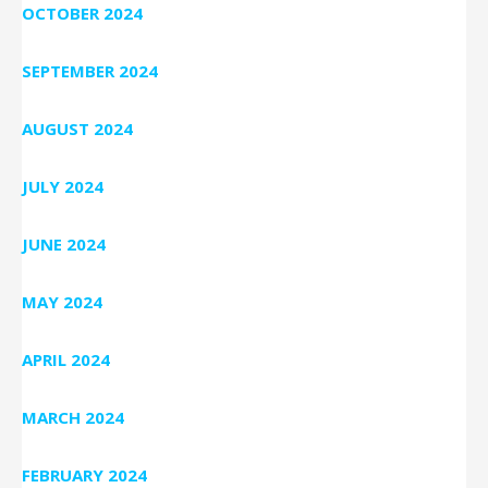
OCTOBER 2024
SEPTEMBER 2024
AUGUST 2024
JULY 2024
JUNE 2024
MAY 2024
APRIL 2024
MARCH 2024
FEBRUARY 2024