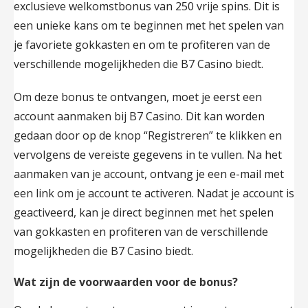
exclusieve welkomstbonus van 250 vrije spins. Dit is
een unieke kans om te beginnen met het spelen van
je favoriete gokkasten en om te profiteren van de
verschillende mogelijkheden die B7 Casino biedt.
Om deze bonus te ontvangen, moet je eerst een
account aanmaken bij B7 Casino. Dit kan worden
gedaan door op de knop “Registreren” te klikken en
vervolgens de vereiste gegevens in te vullen. Na het
aanmaken van je account, ontvang je een e-mail met
een link om je account te activeren. Nadat je account is
geactiveerd, kan je direct beginnen met het spelen
van gokkasten en profiteren van de verschillende
mogelijkheden die B7 Casino biedt.
Wat zijn de voorwaarden voor de bonus?