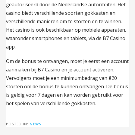
geautoriseerd door de Nederlandse autoriteiten. Het
casino biedt verschillende soorten gokkasten en
verschillende manieren om te storten en te winnen.
Het casino is ook beschikbaar op mobiele apparaten,
waaronder smartphones en tablets, via de B7 Casino
app.
Om de bonus te ontvangen, moet je eerst een account
aanmaken bij B7 Casino en je account activeren.
Vervolgens moet je een minimumbedrag van €20
storten om de bonus te kunnen ontvangen. De bonus
is geldig voor 7 dagen en kan worden gebruikt voor
het spelen van verschillende gokkasten.
POSTED IN:
NEWS