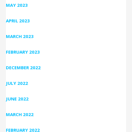
MAY 2023
APRIL 2023
MARCH 2023
FEBRUARY 2023
DECEMBER 2022
JULY 2022
JUNE 2022
MARCH 2022
FEBRUARY 2022