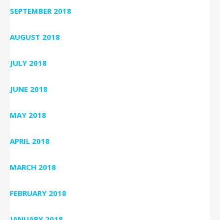
SEPTEMBER 2018
AUGUST 2018
JULY 2018
JUNE 2018
MAY 2018
APRIL 2018
MARCH 2018
FEBRUARY 2018
JANUARY 2018