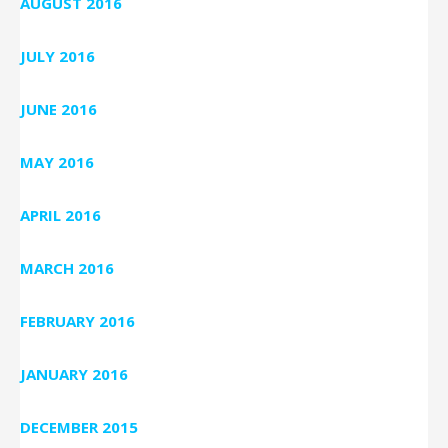
AUGUST 2016
JULY 2016
JUNE 2016
MAY 2016
APRIL 2016
MARCH 2016
FEBRUARY 2016
JANUARY 2016
DECEMBER 2015