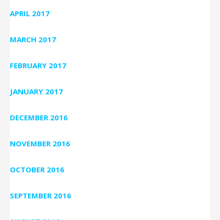
APRIL 2017
MARCH 2017
FEBRUARY 2017
JANUARY 2017
DECEMBER 2016
NOVEMBER 2016
OCTOBER 2016
SEPTEMBER 2016