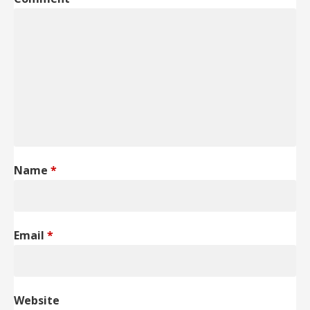
Name
*
Email
*
Website