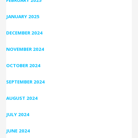
JANUARY 2025
DECEMBER 2024
NOVEMBER 2024
OCTOBER 2024
SEPTEMBER 2024
AUGUST 2024
JULY 2024
JUNE 2024