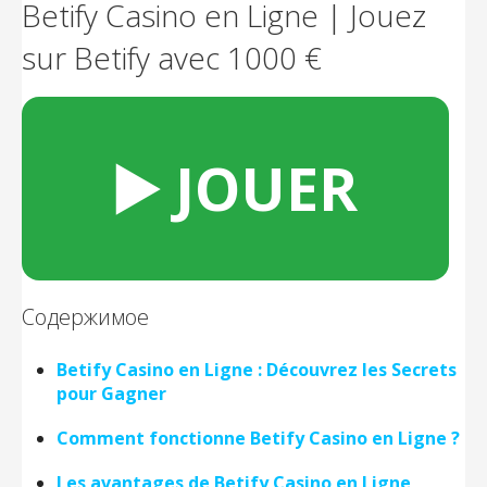
Betify Casino en Ligne | Jouez
sur Betify avec 1000 €
▶️ JOUER
Содержимое
Betify Casino en Ligne : Découvrez les Secrets
pour Gagner
Comment fonctionne Betify Casino en Ligne ?
Les avantages de Betify Casino en Ligne