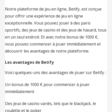
Notre plateforme de jeu en ligne, Betify, est conçue
pour offrir une expérience de jeu en ligne
exceptionnelle. Vous pouvez jouer à des paris
sportifs, des jeux de casino et des jeux de hasard, tous
en un seul endroit. Et avec notre bonus de 1000 €,
vous pouvez commencer à jouer immédiatement et
découvrir les avantages de notre plateforme.
Les avantages de Betify
Voici quelques-uns des avantages de jouer sur Betify :
Un bonus de 1000 € pour commencer à jouer
immédiatement
Des jeux de casino variés, tels que le blackjack, le
roulette et le poker