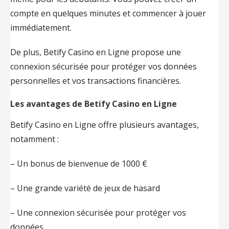
compte en quelques minutes et commencer à jouer
immédiatement.
De plus, Betify Casino en Ligne propose une
connexion sécurisée pour protéger vos données
personnelles et vos transactions financières.
Les avantages de Betify Casino en Ligne
Betify Casino en Ligne offre plusieurs avantages,
notamment :
– Un bonus de bienvenue de 1000 €
– Une grande variété de jeux de hasard
– Une connexion sécurisée pour protéger vos
données