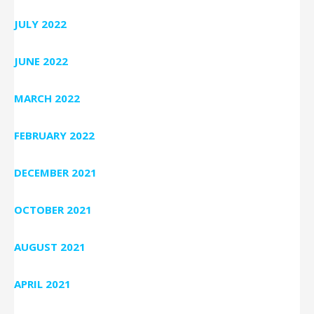
JULY 2022
JUNE 2022
MARCH 2022
FEBRUARY 2022
DECEMBER 2021
OCTOBER 2021
AUGUST 2021
APRIL 2021