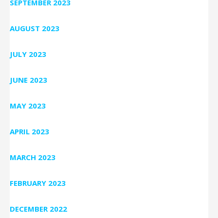
SEPTEMBER 2023
AUGUST 2023
JULY 2023
JUNE 2023
MAY 2023
APRIL 2023
MARCH 2023
FEBRUARY 2023
DECEMBER 2022