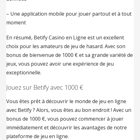
– Une application mobile pour jouer partout et à tout
moment
En résumé, Betify Casino en Ligne est un excellent
choix pour les amateurs de jeu de hasard. Avec son
bonus de bienvenue de 1000 € et sa grande variété de
jeux, vous pouvez avoir une expérience de jeu
exceptionnelle.
Jouez sur Betify avec 1000 €
Vous êtes prêt à découvrir le monde de jeu en ligne
avec Betify ? Alors, vous êtes au bon endroit ! Avec un
bonus de 1000 €, vous pouvez commencer à jouer
immédiatement et découvrir les avantages de notre
plateforme de jeu en ligne.