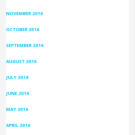
NOVEMBER 2016
OCTOBER 2016
SEPTEMBER 2016
AUGUST 2016
JULY 2016
JUNE 2016
MAY 2016
APRIL 2016