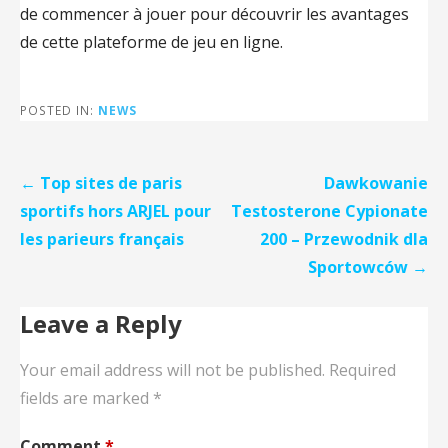
de commencer à jouer pour découvrir les avantages
de cette plateforme de jeu en ligne.
POSTED IN:
NEWS
Post
← Top sites de paris
Dawkowanie
navigation
sportifs hors ARJEL pour
Testosterone Cypionate
les parieurs français
200 – Przewodnik dla
Sportowców →
Leave a Reply
Your email address will not be published.
Required
fields are marked
*
Comment
*