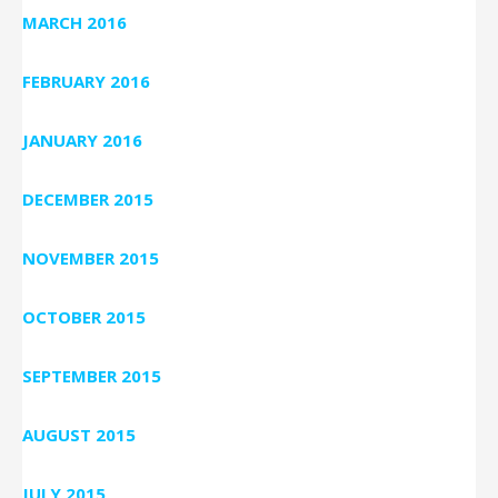
MARCH 2016
FEBRUARY 2016
JANUARY 2016
DECEMBER 2015
NOVEMBER 2015
OCTOBER 2015
SEPTEMBER 2015
AUGUST 2015
JULY 2015