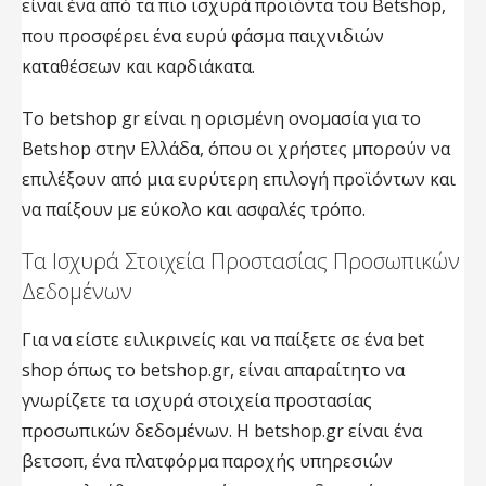
είναι ένα από τα πιο ισχυρά προϊόντα του Betshop,
που προσφέρει ένα ευρύ φάσμα παιχνιδιών
καταθέσεων και καρδιάκατα.
Το betshop gr είναι η ορισμένη ονομασία για το
Betshop στην Ελλάδα, όπου οι χρήστες μπορούν να
επιλέξουν από μια ευρύτερη επιλογή προϊόντων και
να παίξουν με εύκολο και ασφαλές τρόπο.
Τα Ισχυρά Στοιχεία Προστασίας Προσωπικών
Δεδομένων
Για να είστε ειλικρινείς και να παίξετε σε ένα bet
shop όπως το betshop.gr, είναι απαραίτητο να
γνωρίζετε τα ισχυρά στοιχεία προστασίας
προσωπικών δεδομένων. Η betshop.gr είναι ένα
βετσοπ, ένα πλατφόρμα παροχής υπηρεσιών