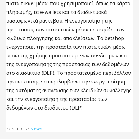
πιστωτικών μέσω που χρησιμοποιεί, όπως τα κάρτα
πληρωμής, τα e-wallets και τα διαδικτυακά
ραδιοφωνικά ραντεβού. Η ενεργοποίηση της
προστασίας των πιστωτικών μέσω περιορίζει τον
κίνδυνο πλοήγησης και αποκλείσεων. Το betshop
ενεργοποιεί την προστασία των πιστωτικών μέσω
μέσω της χρήσης προστατευμένων συνδεσμών και
της ενεργοποίησης της προστασίας των δεδομένων
στο διαδίκτυο (DLP). Το προστατευμένο περιβάλλον
πρέπει επίσης να περιλαμβάνει την ενεργοποίηση
της αυτόματης ανανέωσης των κλειδιών συναλλαγής
και την ενεργοποίηση της προστασίας των
δεδομένων στο διαδίκτυο (DLP).
POSTED IN:
NEWS