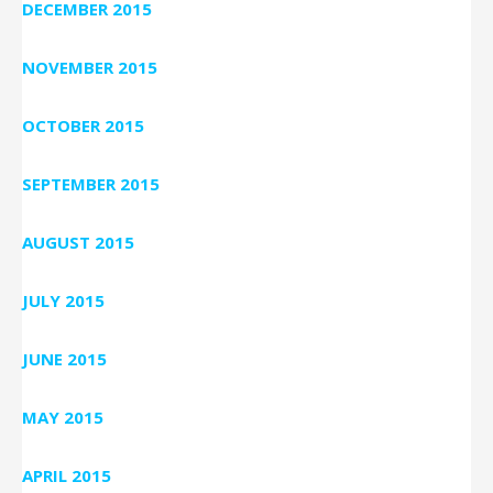
DECEMBER 2015
NOVEMBER 2015
OCTOBER 2015
SEPTEMBER 2015
AUGUST 2015
JULY 2015
JUNE 2015
MAY 2015
APRIL 2015