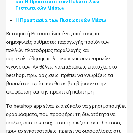
και Η Προστασία των Πολλαπλών
Πιστωτικών Μέσων
Η Προστασία των Πιστωτικών Μέσω
Βετσηοπ ή Βετσοπ είναι ένας από τους πιο
δημοφιλείς ρυθμιστές παραγωγής προϊόντων
πολλών πλατφόρμας παραλλαγής και
παρακολούθησης πολιτικών και οικονομικών
γεγονότων. Αν θέλεις να επιδιώκεις επιτυχία στο
betshop, πριν αρχίσεις, πρέπει να γνωρίζεις τα
βασικά στοιχεία που θα σε βοηθήσουν στην
αποφάσιση και την πρακτική παίκτηση.
Το betshop app είναι ένα εύκολο να χρησιμοποιηθεί
εφαρμόσματο, που προσφέρει τη δυνατότητα να
παίξεις από τον τοίχο του τραπέζιου σου. Ωστόσο,
πριν το εγκατασταθείς, πρέπει να διασφαλίσεις ότι