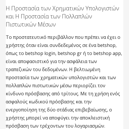
Η Προστασία των Χρηματικών Υπολογιστών
και Η Προστασία των Πολλαπλών
Πιστωτικών Μέσων
Το προστατευτικό περιβάλλον που πρέπει να έχει ο
χρήστης όταν είναι συνδεδεμένος σε ένα betshop,
όπως το betshop login, betshop gr ή το betshop app,
είναι αποφασιστικό για την ασφάλεια των
τραπεζικών του δεδομένων. Η βελτιωμένη
προστασία των χρηματικών υπολογιστών και των
πολλαπλών πιστωτικών μέσω περιορίζει τον
κίνδυνο πρόσβασης από τρίτους. Με τη χρήση ενός
ασφαλούς κωδικού πρόσβασης και την
ενεργοποίηση της δύο στάδιας επιβεβαίωσης, ο
χρήστης μπορεί να αποφύγει την αποκλειστική
πρόσβαση των τρέχοντων του λογαριασμών.