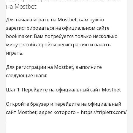
на Mostbet
Для начала играть на Mostbet, вам нужно
зарегистрироваться на официальном сайте
bookmaker. Вам потребуется только несколько
минут, чтобы пройти регистрацию и начать
играть.
Для регистрации на Mostbet, выполните
следующие шаги:
Шаг 1: Перейдите на официальный сайт Mostbet
Откройте браузер и перейдите на официальный
сайт Mostbet, адрес которого – https://triplettx.com/
.