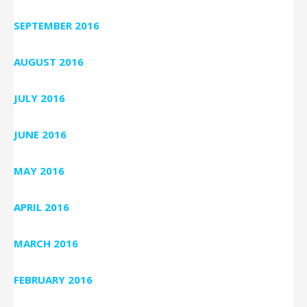
SEPTEMBER 2016
AUGUST 2016
JULY 2016
JUNE 2016
MAY 2016
APRIL 2016
MARCH 2016
FEBRUARY 2016