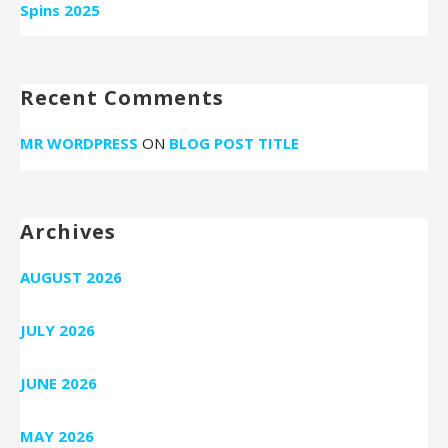
Spins 2025
Recent Comments
MR WORDPRESS
ON
BLOG POST TITLE
Archives
AUGUST 2026
JULY 2026
JUNE 2026
MAY 2026