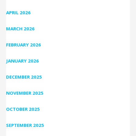
APRIL 2026
MARCH 2026
FEBRUARY 2026
JANUARY 2026
DECEMBER 2025
NOVEMBER 2025
OCTOBER 2025
SEPTEMBER 2025