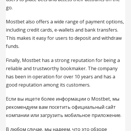
go.
Mostbet also offers a wide range of payment options,
including credit cards, e-wallets and bank transfers.
This makes it easy for users to deposit and withdraw
funds.
Finally, Mostbet has a strong reputation for being a
reliable and trustworthy bookmaker. The company
has been in operation for over 10 years and has a
good reputation among its customers.
Если вы ищете более информации о Mostbet, мы
рекомендуем вам посетить официальный сайт
компании или загрузить мобильное приложение.
В любом случае, мы надеем, что это обзоре