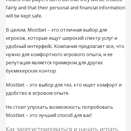
fairly and that their personal and financial information
will be kept safe.
В целом, Mostbet – это отличная выбор для
игроков, которые ищут широкий спектр услуг и
удобный интерфейс. Компания предлагает все, что
нужно для комфортного игрового опыта, и ее
репутация является примером для других
букмекерских контор.
Mostbet – это выбор для тех, кто ищет комфорт и
удобство в игровом опыте.
Не стоит упускать возможность попробовать
Mostbet – это лучший способ для вас!
Как зарегистрироваться и начать играть