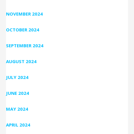
NOVEMBER 2024
OCTOBER 2024
SEPTEMBER 2024
AUGUST 2024
JULY 2024
JUNE 2024
MAY 2024
APRIL 2024