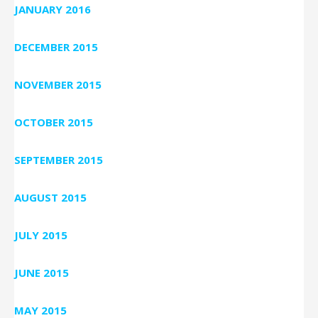
JANUARY 2016
DECEMBER 2015
NOVEMBER 2015
OCTOBER 2015
SEPTEMBER 2015
AUGUST 2015
JULY 2015
JUNE 2015
MAY 2015