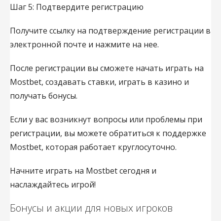
Шаг 5: Подтвердите регистрацию
Получите ссылку на подтверждение регистрации в
электронной почте и нажмите на нее.
После регистрации вы сможете начать играть на
Mostbet, создавать ставки, играть в казино и
получать бонусы.
Если у вас возникнут вопросы или проблемы при
регистрации, вы можете обратиться к поддержке
Mostbet, которая работает круглосуточно.
Начните играть на Mostbet сегодня и
наслаждайтесь игрой!
Бонусы и акции для новых игроков