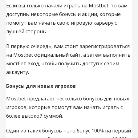
Если вы только начали играть на Mostbet, то вам
доступны некоторые бонусы и акции, которые
помогут вам начать свою игровую карьеру с
лучшей стороны.
В первую очередь, вам стоит зарегистрироваться
на Mostbet официальный сайт, а затем выполнить
мостбет вход, чтобы получить доступ к своим
аккаунту.
Бонусы для новых игроков
Mostbet предлагает несколько бонусов для новых
игроков, которые помогут вам начать играть с
более высокой суммой.
Один из таких бонусов – это бонус 100% на первый