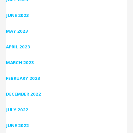
JUNE 2023
MAY 2023
APRIL 2023
MARCH 2023
FEBRUARY 2023
DECEMBER 2022
JULY 2022
JUNE 2022