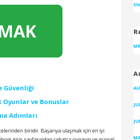
Sl
AMAK
R
MR
A
e Güvenliği
AU
 Oyunlar ve Bonuslar
JU
ma Adımları
JU
elerinden biridir. Başarıya ulaşmak için en iyi
MA
Casibom giriş sayfasından rahatça oynayın ve güncel