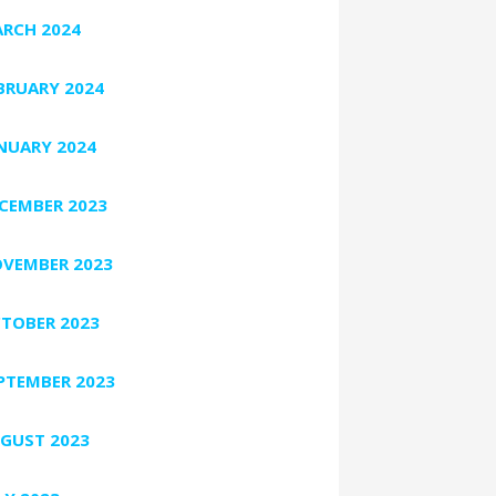
RCH 2024
BRUARY 2024
NUARY 2024
CEMBER 2023
VEMBER 2023
TOBER 2023
PTEMBER 2023
GUST 2023