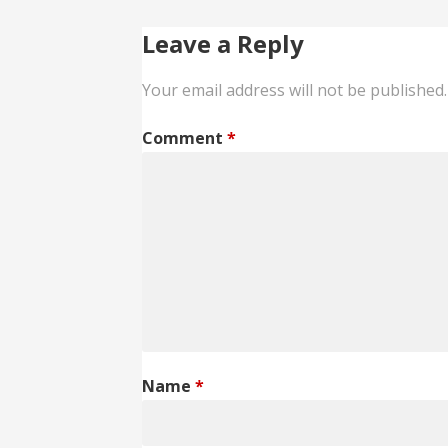
Leave a Reply
Your email address will not be published.
Comment
*
Name
*