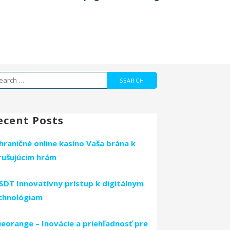
arch
r:
ecent Posts
hraničné online kasíno Vaša brána k
rušujúcim hrám
SDT Innovatívny prístup k digitálnym
chnológiam
ueorange – Inovácie a priehľadnosť pre