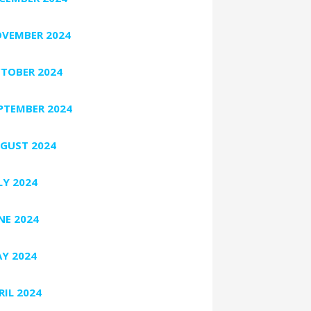
VEMBER 2024
TOBER 2024
PTEMBER 2024
GUST 2024
LY 2024
NE 2024
Y 2024
RIL 2024