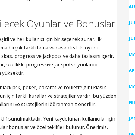
AU
lecek Oyunlar ve Bonuslar
JU
JU
li ve her kullanıcı için bir seçenek sunar. İlk
rma birçok farklı tema ve desenli slots oyunu
MA
 slots, progressive jackpots ve daha fazlasını içerir.
r, özellikle progressive jackpots oyunlarını
AP
 yüksektir.
MA
blackjack, poker, bakarat ve roulette gibi klasik
n için farklı kurallar ve stratejiler vardır, bu yüzden
FE
arını ve stratejilerini öğrenmeniz önerilir.
JA
lif sunulmaktadır. Yeni kaydolunan kullanıcılar için
ular bonuslar ve özel teklifler bulunur. Önerimiz,
DE