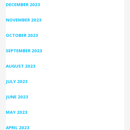
DECEMBER 2023
NOVEMBER 2023
OCTOBER 2023
SEPTEMBER 2023
AUGUST 2023
JULY 2023
JUNE 2023
MAY 2023
APRIL 2023