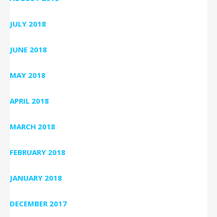
JULY 2018
JUNE 2018
MAY 2018
APRIL 2018
MARCH 2018
FEBRUARY 2018
JANUARY 2018
DECEMBER 2017