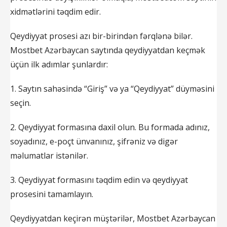
xidmətlərini təqdim edir.
Qeydiyyat prosesi azı bir-birindən fərqlənə bilər.
Mostbet Azərbaycan saytında qeydiyyatdan keçmək
üçün ilk adımlar şunlardır:
1. Saytın sahəsində “Giriş” və ya “Qeydiyyat” düyməsini
seçin.
2. Qeydiyyat formasına daxil olun. Bu formada adınız,
soyadınız, e-poçt ünvanınız, şifrəniz və digər
məlumatlar istənilər.
3. Qeydiyyat formasını təqdim edin və qeydiyyat
prosesini tamamlayın.
Qeydiyyatdan keçirən müştərilər, Mostbet Azərbaycan