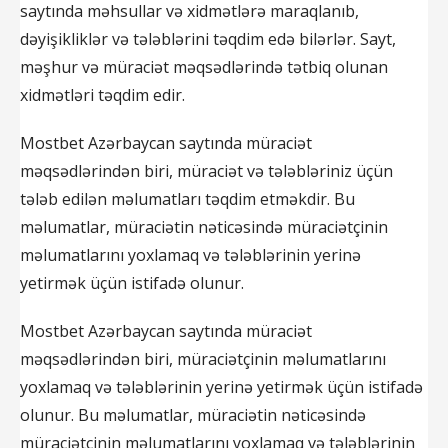
saytında məhsullar və xidmətlərə maraqlanıb,
dəyişikliklər və tələblərini təqdim edə bilərlər. Sayt,
məşhur və müraciət məqsədlərində tətbiq olunan
xidmətləri təqdim edir.
Mostbet Azərbaycan saytında müraciət
məqsədlərindən biri, müraciət və tələbləriniz üçün
tələb edilən məlumatları təqdim etməkdir. Bu
məlumatlar, müraciətin nəticəsində müraciətçinin
məlumatlarını yoxlamaq və tələblərinin yerinə
yetirmək üçün istifadə olunur.
Mostbet Azərbaycan saytında müraciət
məqsədlərindən biri, müraciətçinin məlumatlarını
yoxlamaq və tələblərinin yerinə yetirmək üçün istifadə
olunur. Bu məlumatlar, müraciətin nəticəsində
müraciətçinin məlumatlarını yoxlamaq və tələblərinin