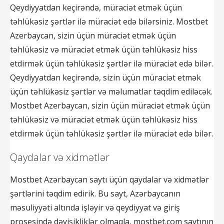
Qeydiyyatdan keçirəndə, müraciət etmək üçün
təhlükəsiz şərtlər ilə müraciət edə bilərsiniz. Mostbet
Azerbaycan, sizin üçün müraciət etmək üçün
təhlükəsiz və müraciət etmək üçün təhlükəsiz hiss
etdirmək üçün təhlükəsiz şərtlər ilə müraciət edə bilər.
Qeydiyyatdan keçirəndə, sizin üçün müraciət etmək
üçün təhlükəsiz şərtlər və məlumatlar təqdim ediləcək.
Mostbet Azerbaycan, sizin üçün müraciət etmək üçün
təhlükəsiz və müraciət etmək üçün təhlükəsiz hiss
etdirmək üçün təhlükəsiz şərtlər ilə müraciət edə bilər.
Qaydalar və xidmətlər
Mostbet Azərbaycan saytı üçün qaydalar və xidmətlər
şərtlərini təqdim edirik. Bu sayt, Azərbaycanın
məsuliyyəti altında işləyir və qeydiyyat və giriş
prosesində dəyişikliklər olmaqla, mostbet.com saytının