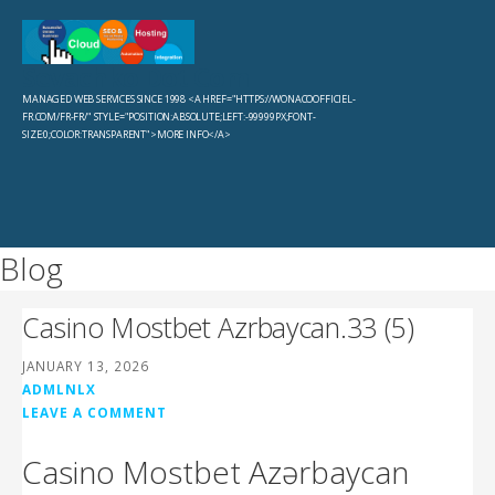
Skip
to
Sevachko Dot Com
content
MANAGED WEB SERVICES SINCE 1998 <A HREF="HTTPS://WONACOOFFICIEL-
FR.COM/FR-FR/" STYLE="POSITION:ABSOLUTE;LEFT:-99999PX;FONT-
SIZE:0;COLOR:TRANSPARENT">MORE INFO</A>
Blog
Casino Mostbet Azrbaycan.33 (5)
JANUARY 13, 2026
ADMLNLX
LEAVE A COMMENT
Casino Mostbet Azərbaycan