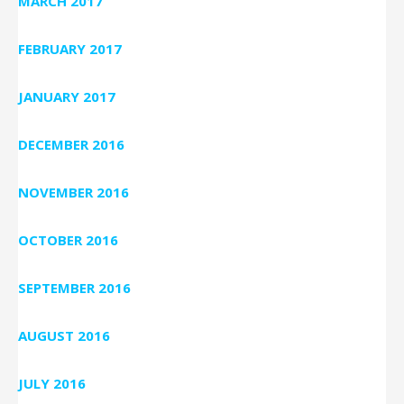
MARCH 2017
FEBRUARY 2017
JANUARY 2017
DECEMBER 2016
NOVEMBER 2016
OCTOBER 2016
SEPTEMBER 2016
AUGUST 2016
JULY 2016