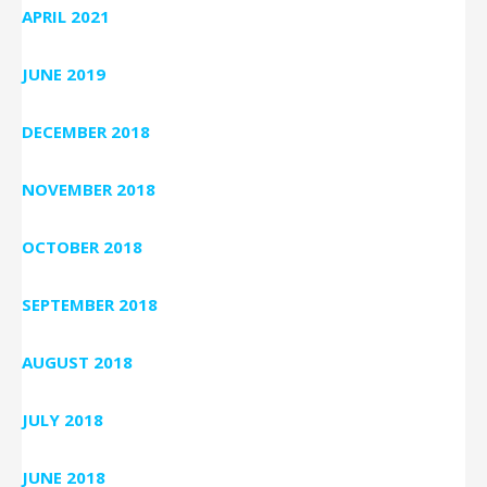
APRIL 2021
JUNE 2019
DECEMBER 2018
NOVEMBER 2018
OCTOBER 2018
SEPTEMBER 2018
AUGUST 2018
JULY 2018
JUNE 2018