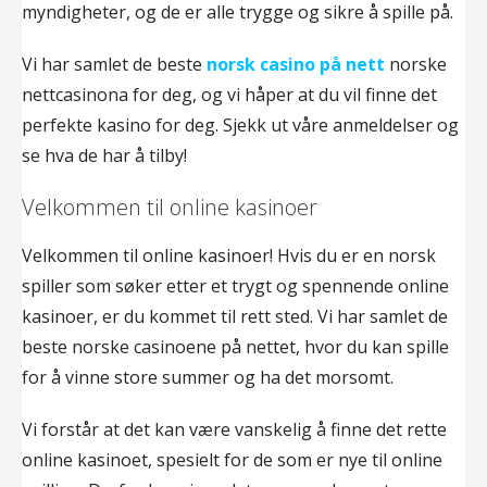
myndigheter, og de er alle trygge og sikre å spille på.
Vi har samlet de beste
norsk casino på nett
norske
nettcasinona for deg, og vi håper at du vil finne det
perfekte kasino for deg. Sjekk ut våre anmeldelser og
se hva de har å tilby!
Velkommen til online kasinoer
Velkommen til online kasinoer! Hvis du er en norsk
spiller som søker etter et trygt og spennende online
kasinoer, er du kommet til rett sted. Vi har samlet de
beste norske casinoene på nettet, hvor du kan spille
for å vinne store summer og ha det morsomt.
Vi forstår at det kan være vanskelig å finne det rette
online kasinoet, spesielt for de som er nye til online