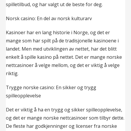
spilletilbud, og har valgt ut de beste for deg.
Norsk casino: En del av norsk kulturarv
Kasinoer har en lang historie i Norge, og det er
mange som har spilt på de tradisjonelle kasinoene i
landet. Men med utviklingen av nettet, har det blitt
enkelt å spille kasino på nettet. Det er mange norske
nettcasinoer å velge mellom, og det er viktig å velge
riktig.
Trygge norske casino: En sikker og trygg
spilleopplevelse
Det er viktig å ha en trygg og sikker spilleopplevelse,
og det er mange norske nettcasinoer som tilbyr dette.
De fleste har godkjenninger og licenser fra norske