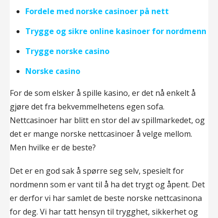
Fordele med norske casinoer på nett
Trygge og sikre online kasinoer for nordmenn
Trygge norske casino
Norske casino
For de som elsker å spille kasino, er det nå enkelt å
gjøre det fra bekvemmelhetens egen sofa.
Nettcasinoer har blitt en stor del av spillmarkedet, og
det er mange norske nettcasinoer å velge mellom.
Men hvilke er de beste?
Det er en god sak å spørre seg selv, spesielt for
nordmenn som er vant til å ha det trygt og åpent. Det
er derfor vi har samlet de beste norske nettcasinona
for deg. Vi har tatt hensyn til trygghet, sikkerhet og