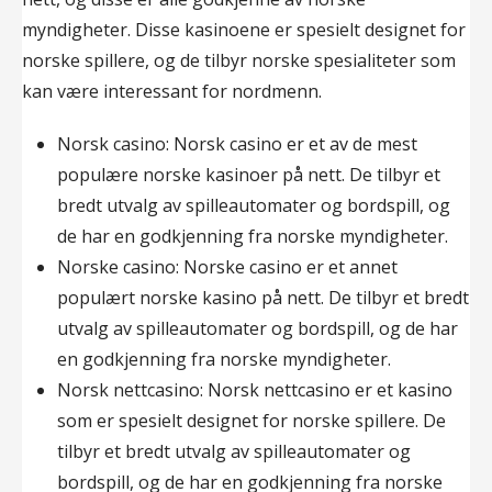
myndigheter. Disse kasinoene er spesielt designet for
norske spillere, og de tilbyr norske spesialiteter som
kan være interessant for nordmenn.
Norsk casino: Norsk casino er et av de mest
populære norske kasinoer på nett. De tilbyr et
bredt utvalg av spilleautomater og bordspill, og
de har en godkjenning fra norske myndigheter.
Norske casino: Norske casino er et annet
populært norske kasino på nett. De tilbyr et bredt
utvalg av spilleautomater og bordspill, og de har
en godkjenning fra norske myndigheter.
Norsk nettcasino: Norsk nettcasino er et kasino
som er spesielt designet for norske spillere. De
tilbyr et bredt utvalg av spilleautomater og
bordspill, og de har en godkjenning fra norske