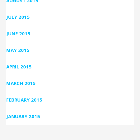
AUGUST 2015
JULY 2015
JUNE 2015
MAY 2015
APRIL 2015
MARCH 2015
FEBRUARY 2015
JANUARY 2015