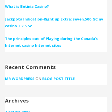
What is Betinia Casino?
Jackpota Indication-Right up Extra: seven,500 GC nv
casino + 2.5 Sc
The principles out-of Playing during the Canada’s
Internet casino Internet sites
Recent Comments
MR WORDPRESS
ON
BLOG POST TITLE
Archives
AUGUST 2026