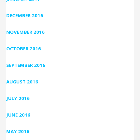
DECEMBER 2016
NOVEMBER 2016
OCTOBER 2016
SEPTEMBER 2016
AUGUST 2016
JULY 2016
JUNE 2016
MAY 2016