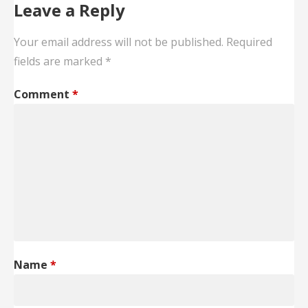
Leave a Reply
Your email address will not be published.
Required
fields are marked
*
Comment
*
Name
*