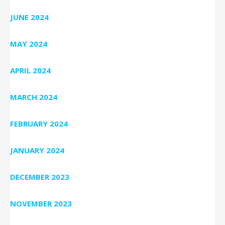
JUNE 2024
MAY 2024
APRIL 2024
MARCH 2024
FEBRUARY 2024
JANUARY 2024
DECEMBER 2023
NOVEMBER 2023