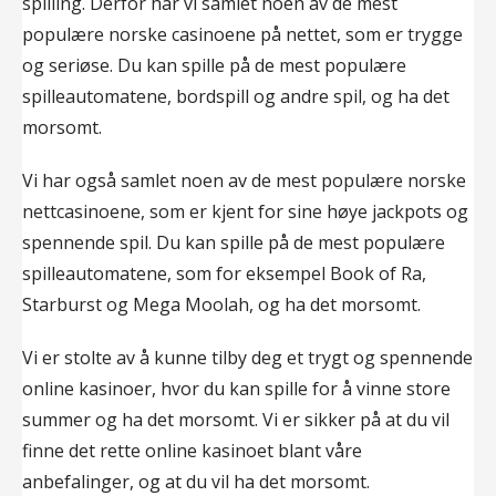
spilling. Derfor har vi samlet noen av de mest
populære norske casinoene på nettet, som er trygge
og seriøse. Du kan spille på de mest populære
spilleautomatene, bordspill og andre spil, og ha det
morsomt.
Vi har også samlet noen av de mest populære norske
nettcasinoene, som er kjent for sine høye jackpots og
spennende spil. Du kan spille på de mest populære
spilleautomatene, som for eksempel Book of Ra,
Starburst og Mega Moolah, og ha det morsomt.
Vi er stolte av å kunne tilby deg et trygt og spennende
online kasinoer, hvor du kan spille for å vinne store
summer og ha det morsomt. Vi er sikker på at du vil
finne det rette online kasinoet blant våre
anbefalinger, og at du vil ha det morsomt.