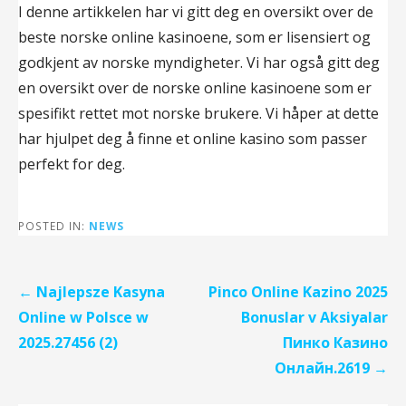
I denne artikkelen har vi gitt deg en oversikt over de
beste norske online kasinoene, som er lisensiert og
godkjent av norske myndigheter. Vi har også gitt deg
en oversikt over de norske online kasinoene som er
spesifikt rettet mot norske brukere. Vi håper at dette
har hjulpet deg å finne et online kasino som passer
perfekt for deg.
POSTED IN:
NEWS
Post
← Najlepsze Kasyna
Pinco Online Kazino 2025
navigation
Online w Polsce w
Bonuslar v Aksiyalar
2025.27456 (2)
Пинко Казино
Онлайн.2619 →