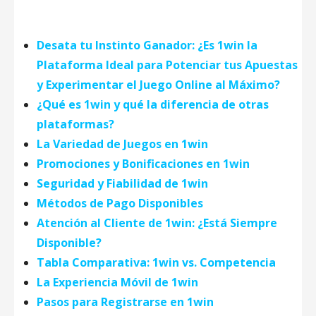
Desata tu Instinto Ganador: ¿Es 1win la
Plataforma Ideal para Potenciar tus Apuestas
y Experimentar el Juego Online al Máximo?
¿Qué es 1win y qué la diferencia de otras
plataformas?
La Variedad de Juegos en 1win
Promociones y Bonificaciones en 1win
Seguridad y Fiabilidad de 1win
Métodos de Pago Disponibles
Atención al Cliente de 1win: ¿Está Siempre
Disponible?
Tabla Comparativa: 1win vs. Competencia
La Experiencia Móvil de 1win
Pasos para Registrarse en 1win