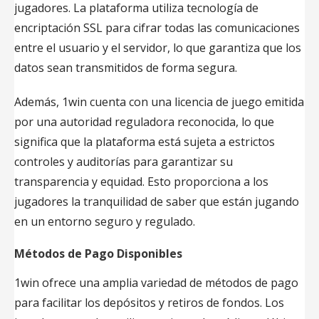
jugadores. La plataforma utiliza tecnología de
encriptación SSL para cifrar todas las comunicaciones
entre el usuario y el servidor, lo que garantiza que los
datos sean transmitidos de forma segura.
Además, 1win cuenta con una licencia de juego emitida
por una autoridad reguladora reconocida, lo que
significa que la plataforma está sujeta a estrictos
controles y auditorías para garantizar su
transparencia y equidad. Esto proporciona a los
jugadores la tranquilidad de saber que están jugando
en un entorno seguro y regulado.
Métodos de Pago Disponibles
1win ofrece una amplia variedad de métodos de pago
para facilitar los depósitos y retiros de fondos. Los