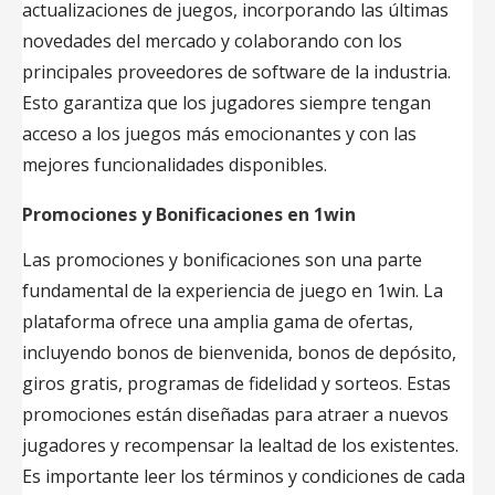
actualizaciones de juegos, incorporando las últimas
novedades del mercado y colaborando con los
principales proveedores de software de la industria.
Esto garantiza que los jugadores siempre tengan
acceso a los juegos más emocionantes y con las
mejores funcionalidades disponibles.
Promociones y Bonificaciones en 1win
Las promociones y bonificaciones son una parte
fundamental de la experiencia de juego en 1win. La
plataforma ofrece una amplia gama de ofertas,
incluyendo bonos de bienvenida, bonos de depósito,
giros gratis, programas de fidelidad y sorteos. Estas
promociones están diseñadas para atraer a nuevos
jugadores y recompensar la lealtad de los existentes.
Es importante leer los términos y condiciones de cada