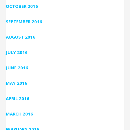
OCTOBER 2016
SEPTEMBER 2016
AUGUST 2016
JULY 2016
JUNE 2016
MAY 2016
APRIL 2016
MARCH 2016
FEBRUARY 2016