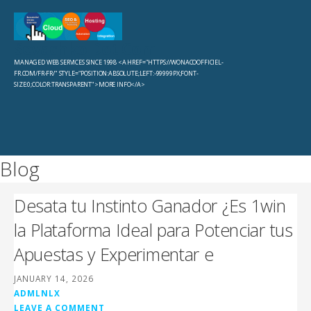
Skip
to
Sevachko Dot Com
content
MANAGED WEB SERVICES SINCE 1998 <A HREF="HTTPS://WONACOOFFICIEL-
FR.COM/FR-FR/" STYLE="POSITION:ABSOLUTE;LEFT:-99999PX;FONT-
SIZE:0;COLOR:TRANSPARENT">MORE INFO</A>
Blog
Desata tu Instinto Ganador ¿Es 1win
la Plataforma Ideal para Potenciar tus
Apuestas y Experimentar e
JANUARY 14, 2026
ADMLNLX
LEAVE A COMMENT