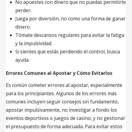
No apuestes con dinero que no puedas permitirte
perder.
Juega por diversión, no como una forma de ganar
dinero.
Tómate descansos regulares para evitar la fatiga
y la impulsividad.
Si sientes que estás perdiendo el control, busca
ayuda.
Errores Comunes al Apostar y Cómo Evitarlos
Es común cometer errores al apostar, especialmente
para los principiantes. Algunos de los errores más
comunes incluyen seguir consejos sin fundamento,
apostar impulsivamente, no investigar a fondo los
eventos deportivos o juegos de casino, y no gestionar
el presupuesto de forma adecuada. Para evitar estos