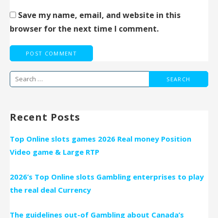
Save my name, email, and website in this
browser for the next time I comment.
Search
for:
Recent Posts
Top Online slots games 2026 Real money Position
Video game & Large RTP
2026’s Top Online slots Gambling enterprises to play
the real deal Currency
The guidelines out-of Gambling about Canada’s