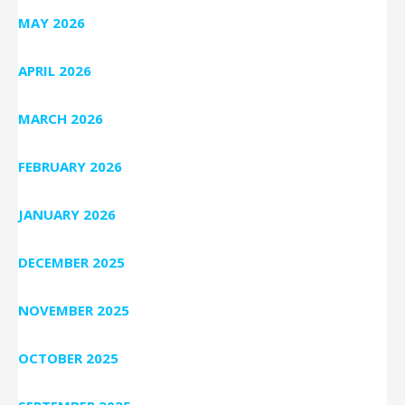
MAY 2026
APRIL 2026
MARCH 2026
FEBRUARY 2026
JANUARY 2026
DECEMBER 2025
NOVEMBER 2025
OCTOBER 2025