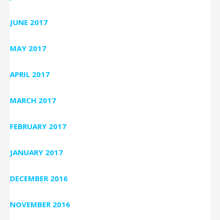
JUNE 2017
MAY 2017
APRIL 2017
MARCH 2017
FEBRUARY 2017
JANUARY 2017
DECEMBER 2016
NOVEMBER 2016