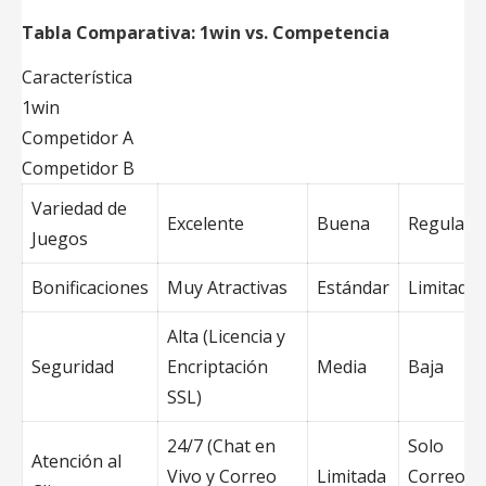
Tabla Comparativa: 1win vs. Competencia
Característica
1win
Competidor A
Competidor B
Variedad de
Excelente
Buena
Regular
Juegos
Bonificaciones
Muy Atractivas
Estándar
Limitadas
Alta (Licencia y
Seguridad
Encriptación
Media
Baja
SSL)
24/7 (Chat en
Solo
Atención al
Vivo y Correo
Limitada
Correo