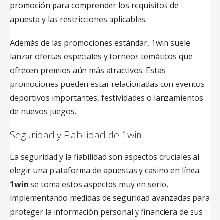
promoción para comprender los requisitos de
apuesta y las restricciones aplicables.
Además de las promociones estándar, 1win suele
lanzar ofertas especiales y torneos temáticos que
ofrecen premios aún más atractivos. Estas
promociones pueden estar relacionadas con eventos
deportivos importantes, festividades o lanzamientos
de nuevos juegos.
Seguridad y Fiabilidad de 1win
La seguridad y la fiabilidad son aspectos cruciales al
elegir una plataforma de apuestas y casino en línea.
1win
se toma estos aspectos muy en serio,
implementando medidas de seguridad avanzadas para
proteger la información personal y financiera de sus