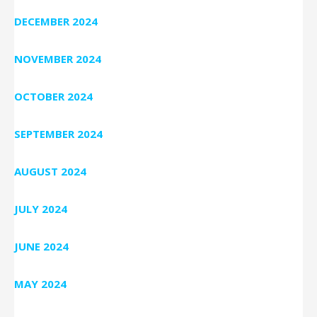
DECEMBER 2024
NOVEMBER 2024
OCTOBER 2024
SEPTEMBER 2024
AUGUST 2024
JULY 2024
JUNE 2024
MAY 2024