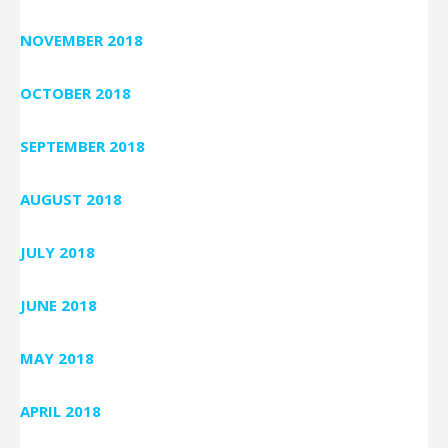
NOVEMBER 2018
OCTOBER 2018
SEPTEMBER 2018
AUGUST 2018
JULY 2018
JUNE 2018
MAY 2018
APRIL 2018