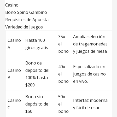
Casino
Bono Spino Gambino
Requisitos de Apuesta
Variedad de Juegos
35x
Amplia selección
Casino
Hasta 100
el
de tragamonedas
A
giros gratis
bono
y juegos de mesa.
Bono de
40x
Especializado en
Casino
depósito del
el
juegos de casino
B
100% hasta
bono
en vivo.
$200
Bono sin
50x
Casino
Interfaz moderna
depósito de
el
C
y fácil de usar.
$50
bono