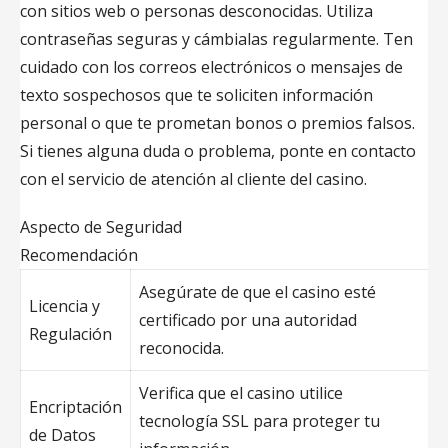
con sitios web o personas desconocidas. Utiliza
contraseñas seguras y cámbialas regularmente. Ten
cuidado con los correos electrónicos o mensajes de
texto sospechosos que te soliciten información
personal o que te prometan bonos o premios falsos.
Si tienes alguna duda o problema, ponte en contacto
con el servicio de atención al cliente del casino.
Aspecto de Seguridad
Recomendación
Asegúrate de que el casino esté
Licencia y
certificado por una autoridad
Regulación
reconocida.
Verifica que el casino utilice
Encriptación
tecnología SSL para proteger tu
de Datos