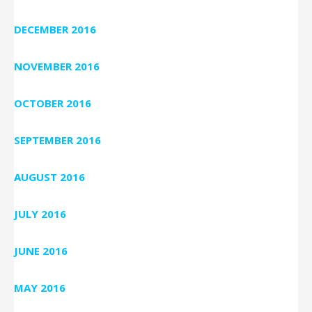
DECEMBER 2016
NOVEMBER 2016
OCTOBER 2016
SEPTEMBER 2016
AUGUST 2016
JULY 2016
JUNE 2016
MAY 2016