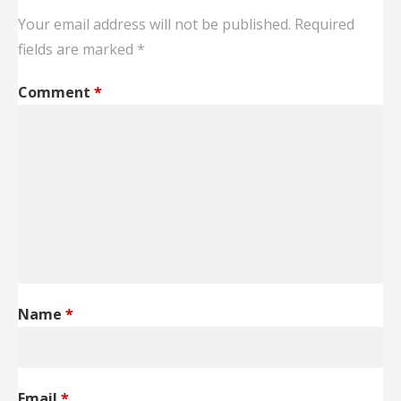
Your email address will not be published.
Required
fields are marked
*
Comment
*
Name
*
Email
*