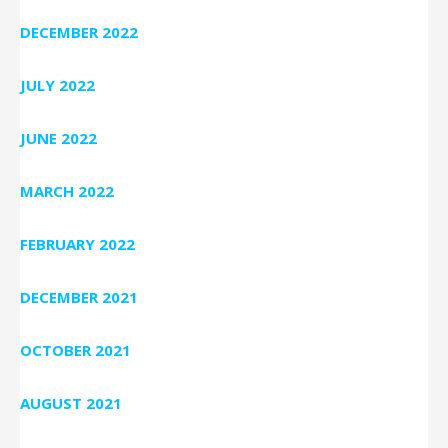
DECEMBER 2022
JULY 2022
JUNE 2022
MARCH 2022
FEBRUARY 2022
DECEMBER 2021
OCTOBER 2021
AUGUST 2021