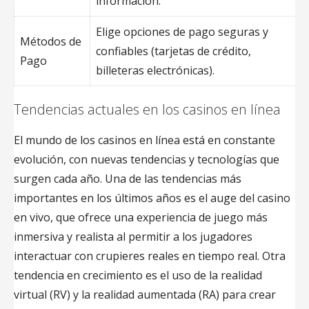
información.
Elige opciones de pago seguras y
Métodos de
confiables (tarjetas de crédito,
Pago
billeteras electrónicas).
Tendencias actuales en los casinos en línea
El mundo de los casinos en línea está en constante
evolución, con nuevas tendencias y tecnologías que
surgen cada año. Una de las tendencias más
importantes en los últimos años es el auge del casino
en vivo, que ofrece una experiencia de juego más
inmersiva y realista al permitir a los jugadores
interactuar con crupieres reales en tiempo real. Otra
tendencia en crecimiento es el uso de la realidad
virtual (RV) y la realidad aumentada (RA) para crear