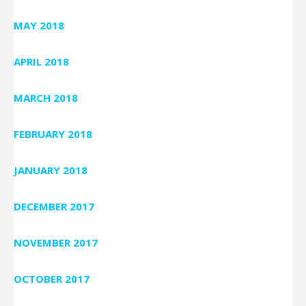
MAY 2018
APRIL 2018
MARCH 2018
FEBRUARY 2018
JANUARY 2018
DECEMBER 2017
NOVEMBER 2017
OCTOBER 2017