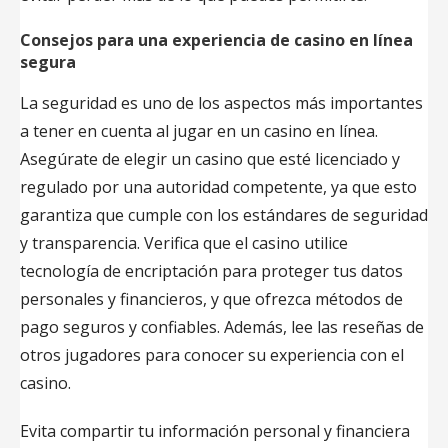
Consejos para una experiencia de casino en línea
segura
La seguridad es uno de los aspectos más importantes
a tener en cuenta al jugar en un casino en línea.
Asegúrate de elegir un casino que esté licenciado y
regulado por una autoridad competente, ya que esto
garantiza que cumple con los estándares de seguridad
y transparencia. Verifica que el casino utilice
tecnología de encriptación para proteger tus datos
personales y financieros, y que ofrezca métodos de
pago seguros y confiables. Además, lee las reseñas de
otros jugadores para conocer su experiencia con el
casino.
Evita compartir tu información personal y financiera