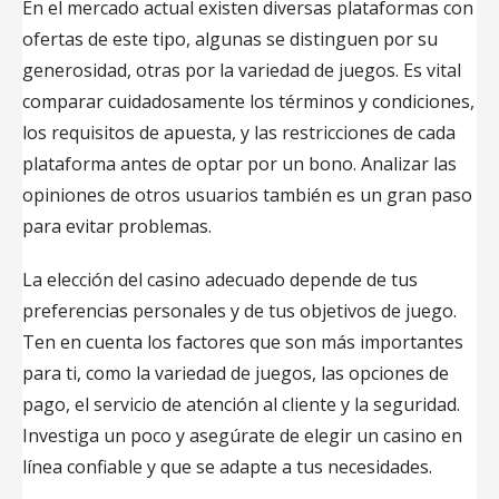
En el mercado actual existen diversas plataformas con
ofertas de este tipo, algunas se distinguen por su
generosidad, otras por la variedad de juegos. Es vital
comparar cuidadosamente los términos y condiciones,
los requisitos de apuesta, y las restricciones de cada
plataforma antes de optar por un bono. Analizar las
opiniones de otros usuarios también es un gran paso
para evitar problemas.
La elección del casino adecuado depende de tus
preferencias personales y de tus objetivos de juego.
Ten en cuenta los factores que son más importantes
para ti, como la variedad de juegos, las opciones de
pago, el servicio de atención al cliente y la seguridad.
Investiga un poco y asegúrate de elegir un casino en
línea confiable y que se adapte a tus necesidades.