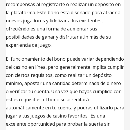
recompensas al registrarte o realizar un depósito en
la plataforma. Este bono está diseñado para atraer a
nuevos jugadores y fidelizar a los existentes,
ofreciéndoles una forma de aumentar sus
posibilidades de ganar y disfrutar aún más de su
experiencia de juego.
El funcionamiento del bono puede variar dependiendo
del casino en línea, pero generalmente implica cumplir
con ciertos requisitos, como realizar un depósito
mínimo, apostar una cantidad determinada de dinero
o verificar tu cuenta. Una vez que hayas cumplido con
estos requisitos, el bono se acreditará
automáticamente en tu cuenta y podrás utilizarlo para
jugar a tus juegos de casino favoritos. ¡Es una
excelente oportunidad para probar la suerte sin