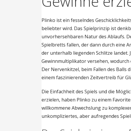
Gewinne erzi
Plinko ist ein fesselndes Geschicklichkei
beliebter wird. Das Spielprinzip ist denkb
unvorhersehbaren Natur des Ablaufs. Der 
Spielbretts fallen, der dann durch eine 
der unterhalb liegenden Schlitze landet. 
Gewinnmultiplikator versehen, wodurch da
Der Nervenkitzel, beim Fallen des Ball
einem faszinierenden Zeitvertreib für Gl
Die Einfachheit des Spiels und die Mögli
erzielen, haben Plinko zu einem Favorite
willkommene Abwechslung zu komplexeren
unkompliziertes, aber aufregendes Spiel