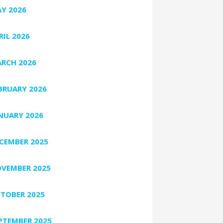
Y 2026
RIL 2026
RCH 2026
BRUARY 2026
NUARY 2026
CEMBER 2025
VEMBER 2025
TOBER 2025
PTEMBER 2025