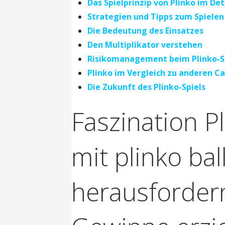
Das Spielprinzip von Plinko im Det
Strategien und Tipps zum Spielen
Die Bedeutung des Einsatzes
Den Multiplikator verstehen
Risikomanagement beim Plinko-S
Plinko im Vergleich zu anderen Ca
Die Zukunft des Plinko-Spiels
Faszination P
mit plinko bal
herausforder