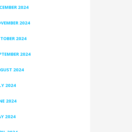
CEMBER 2024
VEMBER 2024
TOBER 2024
PTEMBER 2024
GUST 2024
LY 2024
NE 2024
Y 2024
RIL 2024