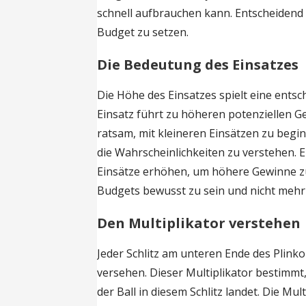
schnell aufbrauchen kann. Entscheidend 
Budget zu setzen.
Die Bedeutung des Einsatzes
Die Höhe des Einsatzes spielt eine entsc
Einsatz führt zu höheren potenziellen Ge
ratsam, mit kleineren Einsätzen zu begi
die Wahrscheinlichkeiten zu verstehen. 
Einsätze erhöhen, um höhere Gewinne zu e
Budgets bewusst zu sein und nicht mehr z
Den Multiplikator verstehen
Jeder Schlitz am unteren Ende des Plinko
versehen. Dieser Multiplikator bestimmt
der Ball in diesem Schlitz landet. Die Mult