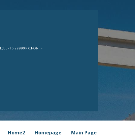
;LEFT:-99999PX;FONT-
Home2
Homepage
Main Page