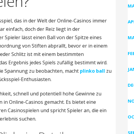
elen?
MA
tsspiel, das in der Welt der Online-Casinos immer
AP
ar einfach, doch der Reiz liegt in der
Spieler lässt einen Ball von der Spitze eines
MA
Anordnung von Stiften abprallt, bevor er in einem
FE
Jeder Schlitz ist mit einem bestimmten
s Ergebnis jedes Spiels zufällig bestimmt wird.
JA
s die Spannung zu beobachten, macht
plinko ball
zu
ücksspiel-Enthusiasten.
DE
chkeit, schnell und potentiell hohe Gewinne zu
NO
n in Online-Casinos gemacht. Es bietet eine
 Casinospielen und spricht Spieler an, die ein
OC
erlebnis suchen.
SE