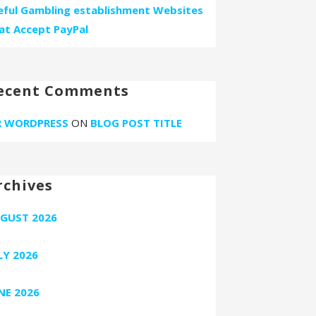
eful Gambling establishment Websites
at Accept PayPal
ecent Comments
 WORDPRESS
ON
BLOG POST TITLE
rchives
GUST 2026
LY 2026
NE 2026