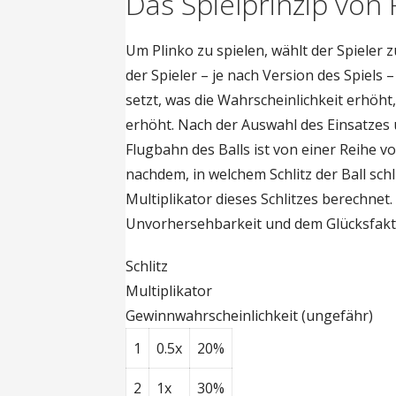
Das Spielprinzip von 
Um Plinko zu spielen, wählt der Spieler
der Spieler – je nach Version des Spiels 
setzt, was die Wahrscheinlichkeit erhöht
erhöht. Nach der Auswahl des Einsatzes u
Flugbahn des Balls ist von einer Reihe vo
nachdem, in welchem Schlitz der Ball sch
Multiplikator dieses Schlitzes berechnet. 
Unvorhersehbarkeit und dem Glücksfakto
Schlitz
Multiplikator
Gewinnwahrscheinlichkeit (ungefähr)
1
0.5x
20%
2
1x
30%