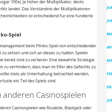
 sogar 100x). Je höher der Multiplikator, desto
JU
chlitz landet. Das Verständnis der Multiplikatoren
inlichkeiten ist entscheidend für eine fundierte
JU
ko-Spiel
MA
ikomanagement beim Plinko-Spiel von entscheidender
AP
t zu setzen und sich an dieses zu halten. Spieler
ie bereit sind zu verlieren. Eine bewährte Strategie
MA
um zu verhindern, dass man im Eifer des Gefechts zu
 sollte stets als Unterhaltung betrachtet werden,
FE
luste ein Teil des Spiels sind.
DE
zu anderen Casinospielen
JU
nderen Casinospielen wie Roulette, Blackjack oder