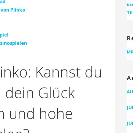
ail
us
 von Plinko
Th
piel
R
sinospielen
MR
linko: Kannst du
A
l dein Glück
AU
n und hohe
JU
JU