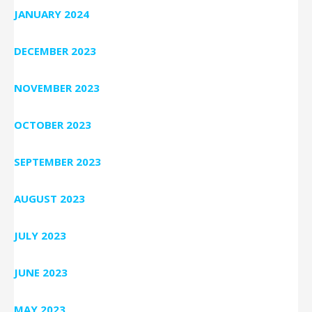
JANUARY 2024
DECEMBER 2023
NOVEMBER 2023
OCTOBER 2023
SEPTEMBER 2023
AUGUST 2023
JULY 2023
JUNE 2023
MAY 2023