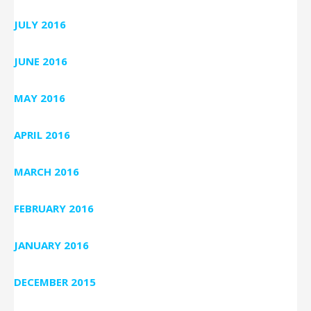
JULY 2016
JUNE 2016
MAY 2016
APRIL 2016
MARCH 2016
FEBRUARY 2016
JANUARY 2016
DECEMBER 2015