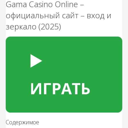
Gama Casino Online –
официальный сайт – вход и
зеркало (2025)
▶️
ИГРАТЬ
Содержимое