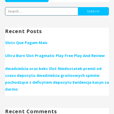
Search
for:
Recent Posts
Slots Que Pagam Mais
Ultra Burn Slot Pragmatic Play Free Play And Review
dwadzieścia oraz keks Slot Niedostatek premii od
czasu depozytu dwadzieścia gratisowych spinów
pochodzące z deficytem depozytu Ewidencja kasyn za
darmo
Recent Comments