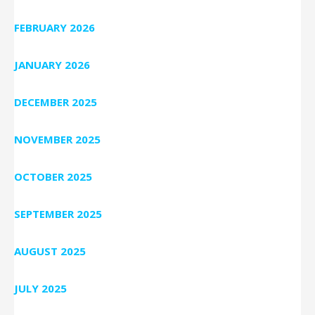
FEBRUARY 2026
JANUARY 2026
DECEMBER 2025
NOVEMBER 2025
OCTOBER 2025
SEPTEMBER 2025
AUGUST 2025
JULY 2025