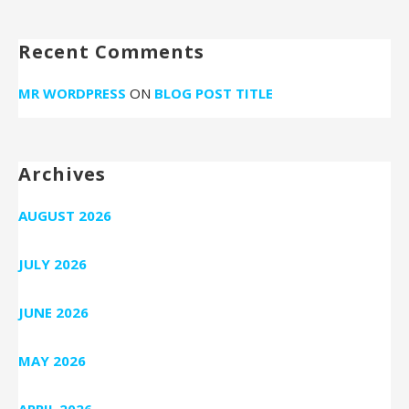
Recent Comments
MR WORDPRESS
ON
BLOG POST TITLE
Archives
AUGUST 2026
JULY 2026
JUNE 2026
MAY 2026
APRIL 2026