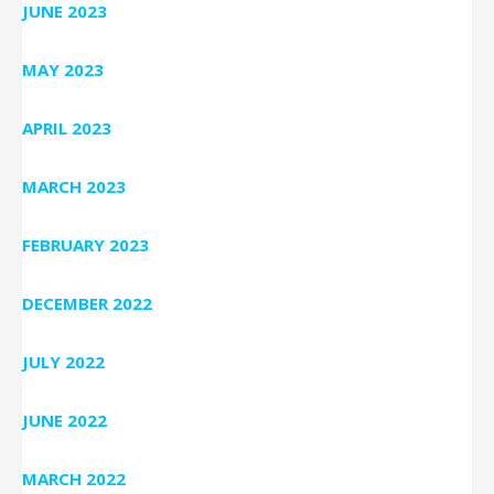
JUNE 2023
MAY 2023
APRIL 2023
MARCH 2023
FEBRUARY 2023
DECEMBER 2022
JULY 2022
JUNE 2022
MARCH 2022