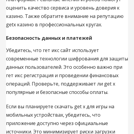
оценить качество сервиса и уровень доверия к
казино. Также обратите внимание на репутацию
getx казино в профессиональных кругах.
Безопасность данных и платежей
Убедитесь, что гет икс сайт использует
современные технологии шифрования для защиты
данных пользователей. Это особенно важно при
гет икс регистрация и проведении финансовых
операций. Проверьте, поддерживает ли get x
популярные и безопасные способы оплаты.
Если вы планируете скачать get x для игры на
мобильных устройствах, убедитесь, что
приложение доступно через официальные
источники. Это минимизирует риски загрузки