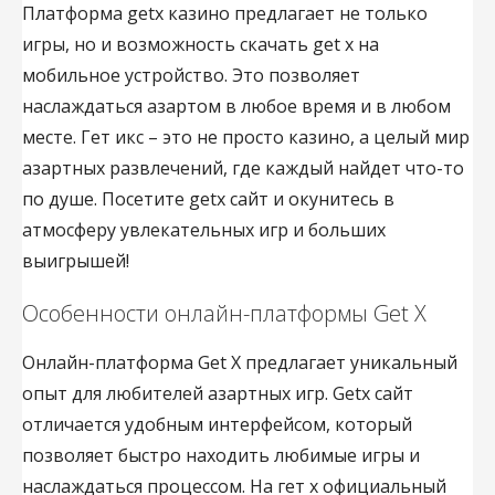
Платформа getx казино предлагает не только
игры, но и возможность скачать get x на
мобильное устройство. Это позволяет
наслаждаться азартом в любое время и в любом
месте. Гет икс – это не просто казино, а целый мир
азартных развлечений, где каждый найдет что-то
по душе. Посетите getx сайт и окунитесь в
атмосферу увлекательных игр и больших
выигрышей!
Особенности онлайн-платформы Get X
Онлайн-платформа Get X предлагает уникальный
опыт для любителей азартных игр. Getx сайт
отличается удобным интерфейсом, который
позволяет быстро находить любимые игры и
наслаждаться процессом. На гет х официальный