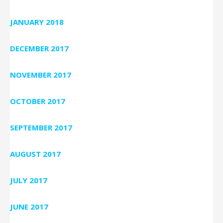
JANUARY 2018
DECEMBER 2017
NOVEMBER 2017
OCTOBER 2017
SEPTEMBER 2017
AUGUST 2017
JULY 2017
JUNE 2017