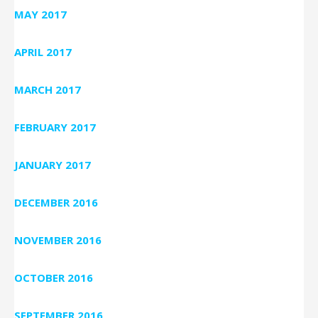
MAY 2017
APRIL 2017
MARCH 2017
FEBRUARY 2017
JANUARY 2017
DECEMBER 2016
NOVEMBER 2016
OCTOBER 2016
SEPTEMBER 2016