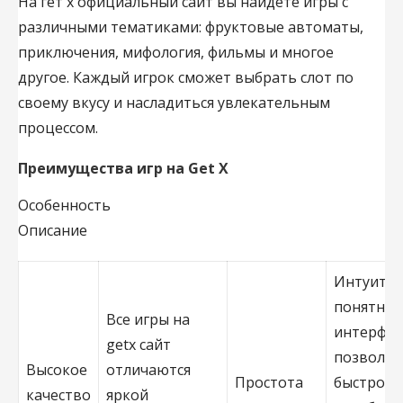
На гет х официальный сайт вы найдете игры с
различными тематиками: фруктовые автоматы,
приключения, мифология, фильмы и многое
другое. Каждый игрок сможет выбрать слот по
своему вкусу и насладиться увлекательным
процессом.
Преимущества игр на Get X
Особенность
Описание
Интуити
понятны
Все игры на
интерфей
getx сайт
позволяе
Высокое
отличаются
Простота
быстро
качество
яркой