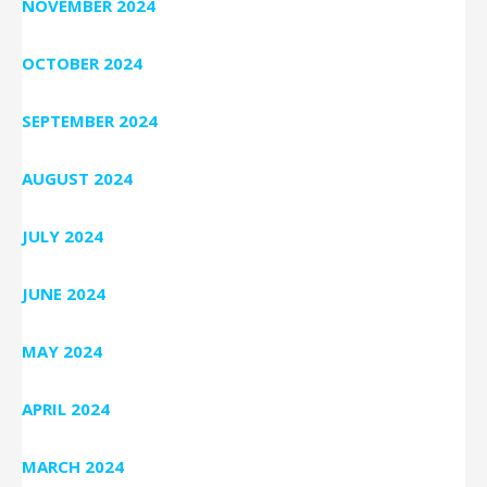
NOVEMBER 2024
OCTOBER 2024
SEPTEMBER 2024
AUGUST 2024
JULY 2024
JUNE 2024
MAY 2024
APRIL 2024
MARCH 2024