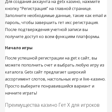
Для создания аккаунта на getx казино, нажмите
кнопку “Регистрация” на главной странице.
Заполните необходимые данные, такие как email и
пароль, чтобы завершить гет икс регистрация.
После подтверждения учетной записи вы
получите доступ ко всем функциям платформы.
Начало игры
После успешной регистрации на get x сайт, вы
можете пополнить счет и выбрать любую игру из
каталога. Getx сайт предлагает широкий
ассортимент слотов, настольных игр и live-казино.
Просто выберите понравившийся вариант и
начните играть!
Преимущества казино Гет Х для игроков