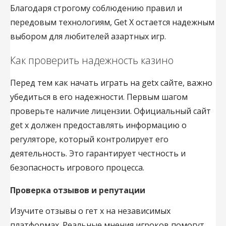
Благодаря строгому соблюдению правил и
передовым технологиям, Get X остается надежным
выбором для любителей азартных игр.
Как проверить надежность казино
Перед тем как начать играть на getx сайте, важно
убедиться в его надежности. Первым шагом
проверьте наличие лицензии. Официальный сайт
get x должен предоставлять информацию о
регуляторе, который контролирует его
деятельность. Это гарантирует честность и
безопасность игрового процесса.
Проверка отзывов и репутации
Изучите отзывы о гет х на независимых
платформах. Реальные мнения игроков помогут