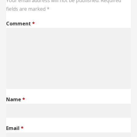
Your email address will not be published.
Required
fields are marked
*
Comment
*
Name
*
Email
*