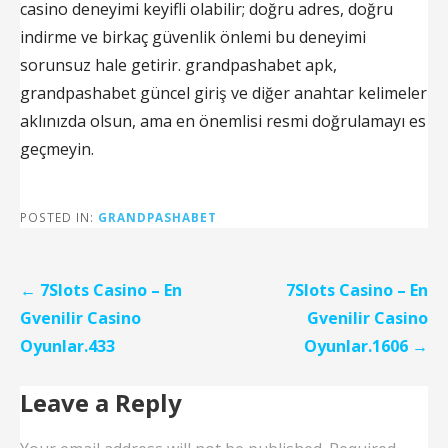
casino deneyimi keyifli olabilir; doğru adres, doğru
indirme ve birkaç güvenlik önlemi bu deneyimi
sorunsuz hale getirir. grandpashabet apk,
grandpashabet güncel giriş ve diğer anahtar kelimeler
aklınızda olsun, ama en önemlisi resmi doğrulamayı es
geçmeyin.
POSTED IN:
GRANDPASHABET
Post
← 7Slots Casino – En
7Slots Casino – En
navigation
Gvenilir Casino
Gvenilir Casino
Oyunlar.433
Oyunlar.1606 →
Leave a Reply