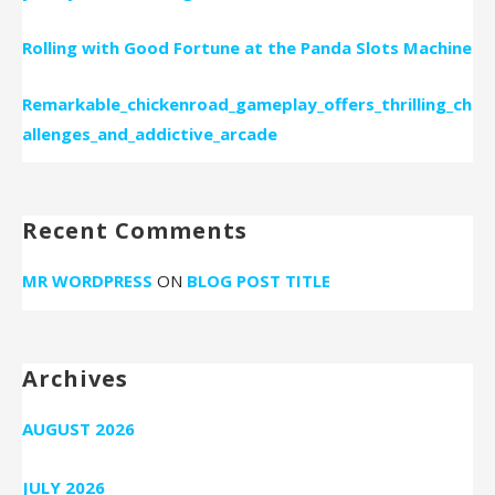
Rolling with Good Fortune at the Panda Slots Machine
Remarkable_chickenroad_gameplay_offers_thrilling_ch
allenges_and_addictive_arcade
Recent Comments
MR WORDPRESS
ON
BLOG POST TITLE
Archives
AUGUST 2026
JULY 2026