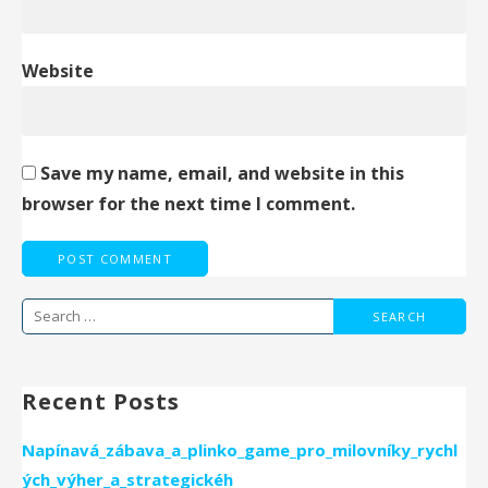
Website
Save my name, email, and website in this
browser for the next time I comment.
Search
for:
Recent Posts
Napínavá_zábava_a_plinko_game_pro_milovníky_rychl
ých_výher_a_strategickéh