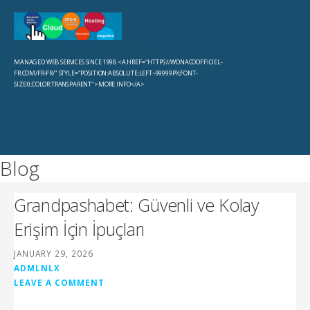
Skip
to
Sevachko Dot Com
content
MANAGED WEB SERVICES SINCE 1998 <A HREF="HTTPS://WONACOOFFICIEL-
FR.COM/FR-FR/" STYLE="POSITION:ABSOLUTE;LEFT:-99999PX;FONT-
SIZE:0;COLOR:TRANSPARENT">MORE INFO</A>
Blog
Grandpashabet: Güvenli ve Kolay
Erişim İçin İpuçları
JANUARY 29, 2026
ADMLNLX
LEAVE A COMMENT