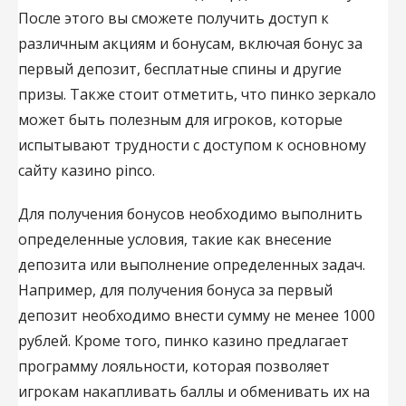
После этого вы сможете получить доступ к
различным акциям и бонусам, включая бонус за
первый депозит, бесплатные спины и другие
призы. Также стоит отметить, что пинко зеркало
может быть полезным для игроков, которые
испытывают трудности с доступом к основному
сайту казино pinco.
Для получения бонусов необходимо выполнить
определенные условия, такие как внесение
депозита или выполнение определенных задач.
Например, для получения бонуса за первый
депозит необходимо внести сумму не менее 1000
рублей. Кроме того, пинко казино предлагает
программу лояльности, которая позволяет
игрокам накапливать баллы и обменивать их на