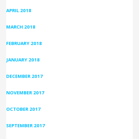
APRIL 2018
MARCH 2018
FEBRUARY 2018
JANUARY 2018
DECEMBER 2017
NOVEMBER 2017
OCTOBER 2017
SEPTEMBER 2017