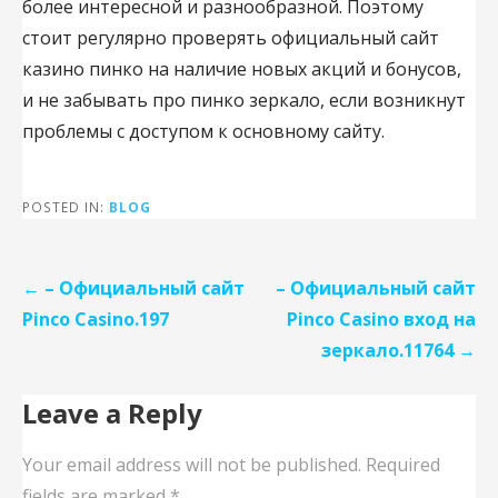
более интересной и разнообразной. Поэтому
стоит регулярно проверять официальный сайт
казино пинко на наличие новых акций и бонусов,
и не забывать про пинко зеркало, если возникнут
проблемы с доступом к основному сайту.
POSTED IN:
BLOG
Post
← – Официальный сайт
– Официальный сайт
navigation
Pinco Casino.197
Pinco Casino вход на
зеркало.11764 →
Leave a Reply
Your email address will not be published.
Required
fields are marked
*