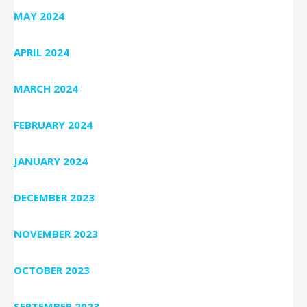
MAY 2024
APRIL 2024
MARCH 2024
FEBRUARY 2024
JANUARY 2024
DECEMBER 2023
NOVEMBER 2023
OCTOBER 2023
SEPTEMBER 2023