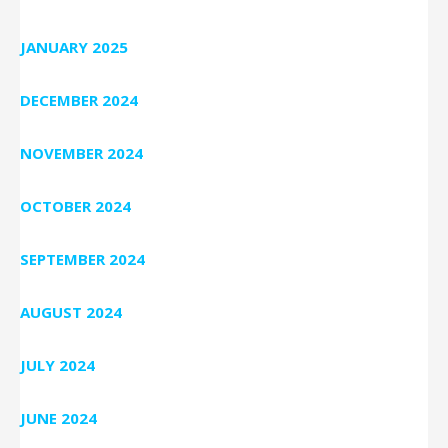
JANUARY 2025
DECEMBER 2024
NOVEMBER 2024
OCTOBER 2024
SEPTEMBER 2024
AUGUST 2024
JULY 2024
JUNE 2024