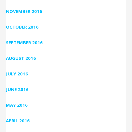
NOVEMBER 2016
OCTOBER 2016
SEPTEMBER 2016
AUGUST 2016
JULY 2016
JUNE 2016
MAY 2016
APRIL 2016