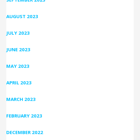
AUGUST 2023
JULY 2023
JUNE 2023
MAY 2023
APRIL 2023
MARCH 2023
FEBRUARY 2023
DECEMBER 2022