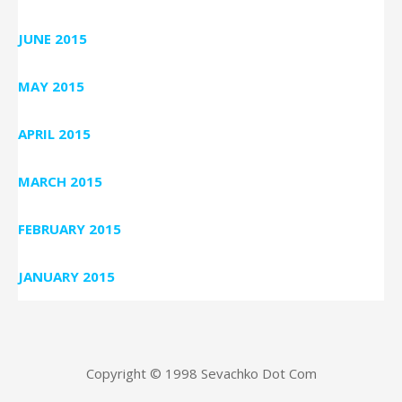
JUNE 2015
MAY 2015
APRIL 2015
MARCH 2015
FEBRUARY 2015
JANUARY 2015
Copyright © 1998 Sevachko Dot Com