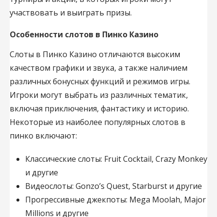
участвовать и выиграть призы.
Особенности слотов в Пинко Казино
Слоты в Пинко Казино отличаются высоким
качеством графики и звука, а также наличием
различных бонусных функций и режимов игры.
Игроки могут выбрать из различных тематик,
включая приключения, фантастику и историю.
Некоторые из наиболее популярных слотов в
пинко включают:
Классические слоты: Fruit Cocktail, Crazy Monkey
и другие
Видеослоты: Gonzo’s Quest, Starburst и другие
Прогрессивные джекпоты: Mega Moolah, Major
Millions и другие