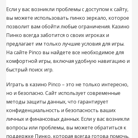
Если у вас возникли проблемы с доступом к сайту,
вы можете использовать пинко зеркало, которое
позволит вам обойти любые ограничения. Казино
Пинко всегда заботится о своих игроках и
предлагает им только лучшие условия для игры.
На сайте Pinco вы найдете все необходимое для
комфортной игры, включая удобную навигацию и
быстрый поиск игр.
Играть в казино Pinco – это не только интересно,
но и безопасно. Сайт использует современные
методы защиты данных, что гарантирует
конфиденциальность и безопасность ваших
личных и финансовых данных. Если у вас возникли
вопросы или проблемы, вы можете обратиться к
поддержке Пинко, которая всегда готова помочь.