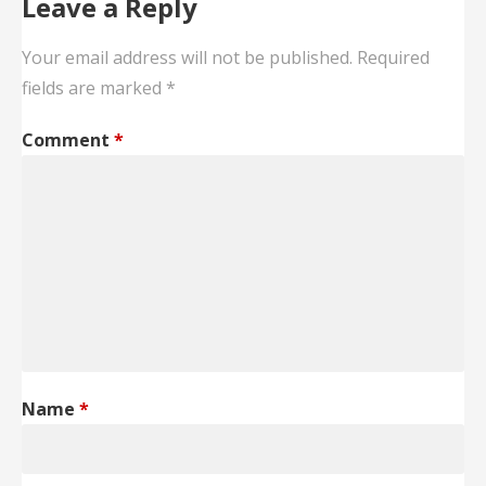
Leave a Reply
Your email address will not be published.
Required
fields are marked
*
Comment
*
Name
*