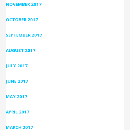
NOVEMBER 2017
OCTOBER 2017
SEPTEMBER 2017
AUGUST 2017
JULY 2017
JUNE 2017
MAY 2017
APRIL 2017
MARCH 2017