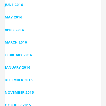
JUNE 2016
MAY 2016
APRIL 2016
MARCH 2016
FEBRUARY 2016
JANUARY 2016
DECEMBER 2015
NOVEMBER 2015
OCTOBER 2015