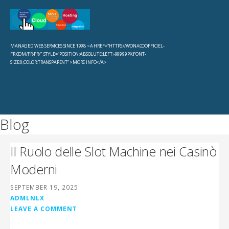
Skip
to
Sevachko Dot Com
content
MANAGED WEB SERVICES SINCE 1998 <A HREF="HTTPS://WONACOOFFICIEL-
FR.COM/FR-FR/" STYLE="POSITION:ABSOLUTE;LEFT:-99999PX;FONT-
SIZE:0;COLOR:TRANSPARENT">MORE INFO</A>
Blog
Il Ruolo delle Slot Machine nei Casinò
Moderni
SEPTEMBER 19, 2025
ADMLNLX
LEAVE A COMMENT