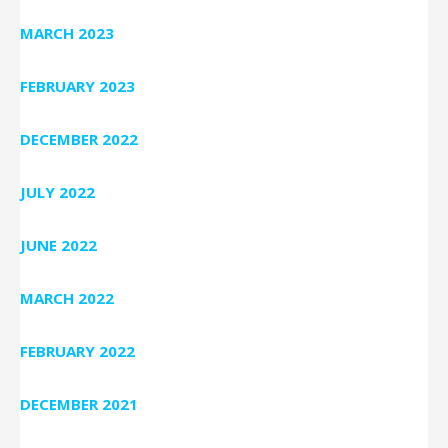
MARCH 2023
FEBRUARY 2023
DECEMBER 2022
JULY 2022
JUNE 2022
MARCH 2022
FEBRUARY 2022
DECEMBER 2021