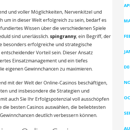
AP
rend und voller Möglichkeiten, Nervenkitzel und
 um in dieser Welt erfolgreich zu sein, bedarf es
MA
, fundiertes Wissen über die verschiedenen Spiele
eduld sind unerlässlich.
spingranny
, ein Begriff, der
FE
ne besonders erfolgreiche und strategische
JA
entscheidender Vorteil sein. Dieser Ansatz
niertes Einsatzmanagement und ein tiefes
DE
die eigenen Gewinnchancen zu maximieren.
NO
end mit der Welt der Online-Casinos beschäftigen,
hten und insbesondere die Strategien und
OC
mit auch Sie Ihr Erfolgspotenzial voll ausschöpfen
e die besten Casinos auswählen, die beliebtesten
SE
e Gewinnchancen deutlich verbessern können.
AU