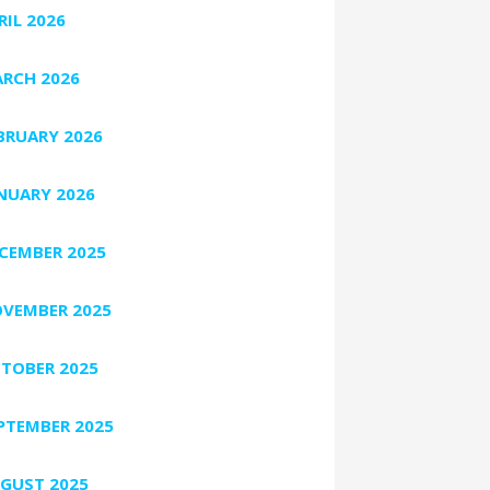
RIL 2026
RCH 2026
BRUARY 2026
NUARY 2026
CEMBER 2025
VEMBER 2025
TOBER 2025
PTEMBER 2025
GUST 2025