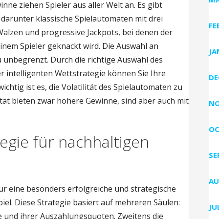
ne ziehen Spieler aus aller Welt an. Es gibt
darunter klassische Spielautomaten mit drei
FE
alzen und progressive Jackpots, bei denen der
 einem Spieler geknackt wird. Die Auswahl an
JA
unbegrenzt. Durch die richtige Auswahl des
 intelligenten Wettstrategie können Sie Ihre
DE
tig ist es, die Volatilität des Spielautomaten zu
lität bieten zwar höhere Gewinne, sind aber auch mit
NO
OC
egie für nachhaltigen
SE
AU
ür eine besonders erfolgreiche und strategische
l. Diese Strategie basiert auf mehreren Säulen:
JU
le und ihrer Auszahlungsquoten. Zweitens die