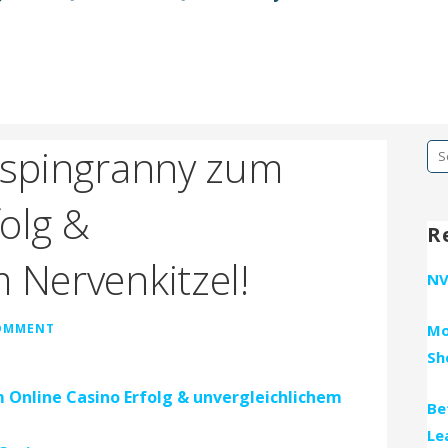
t spingranny zum
Se
fo
olg &
R
 Nervenkitzel!
NV
COMMENT
Mo
Sh
m Online Casino Erfolg & unvergleichlichem
Be
Le