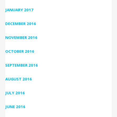
JANUARY 2017
DECEMBER 2016
NOVEMBER 2016
OCTOBER 2016
SEPTEMBER 2016
AUGUST 2016
JULY 2016
JUNE 2016