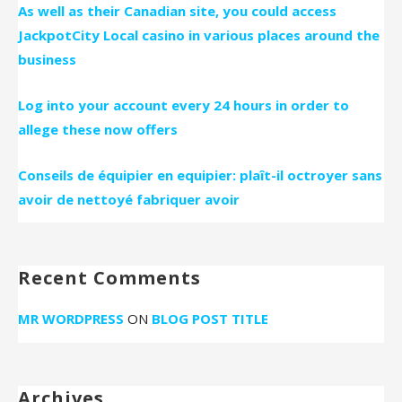
As well as their Canadian site, you could access
JackpotCity Local casino in various places around the
business
Log into your account every 24 hours in order to
allege these now offers
Conseils de équipier en equipier: plaît-il octroyer sans
avoir de nettoyé fabriquer avoir
Recent Comments
MR WORDPRESS
ON
BLOG POST TITLE
Archives