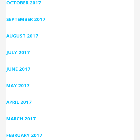
OCTOBER 2017
SEPTEMBER 2017
AUGUST 2017
JULY 2017
JUNE 2017
MAY 2017
APRIL 2017
MARCH 2017
FEBRUARY 2017