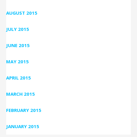
AUGUST 2015
JULY 2015
JUNE 2015
MAY 2015
APRIL 2015
MARCH 2015
FEBRUARY 2015
JANUARY 2015