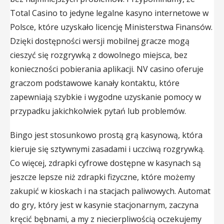
Total Casino to jedyne legalne kasyno internetowe w
Polsce, które uzyskało licencję Ministerstwa Finansów.
Dzięki dostępności wersji mobilnej gracze mogą
cieszyć się rozgrywką z dowolnego miejsca, bez
konieczności pobierania aplikacji. NV casino oferuje
graczom podstawowe kanały kontaktu, które
zapewniają szybkie i wygodne uzyskanie pomocy w
przypadku jakichkolwiek pytań lub problemów.
Bingo jest stosunkowo prostą grą kasynową, która
kieruje się sztywnymi zasadami i uczciwą rozgrywką.
Co więcej, zdrapki cyfrowe dostępne w kasynach są
jeszcze lepsze niż zdrapki fizyczne, które możemy
zakupić w kioskach i na stacjach paliwowych. Automat
do gry, który jest w kasynie stacjonarnym, zaczyna
kręcić bębnami, a my z niecierpliwością oczekujemy