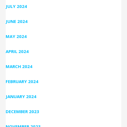
JULY 2024
JUNE 2024
MAY 2024
APRIL 2024
MARCH 2024
FEBRUARY 2024
JANUARY 2024
DECEMBER 2023
NOVEMBER 2023