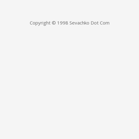
Copyright © 1998 Sevachko Dot Com