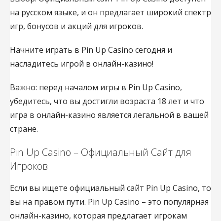
на русском языке, и он предлагает широкий спектр
игр, бонусов и акций для игроков.
Начните играть в Pin Up Casino сегодня и
насладитесь игрой в онлайн-казино!
Важно: перед началом игры в Pin Up Casino,
убедитесь, что вы достигли возраста 18 лет и что
игра в онлайн-казино является легальной в вашей
стране.
Pin Up Casino – Официальный Сайт для
Игроков
Если вы ищете официальный сайт Pin Up Casino, то
вы на правом пути. Pin Up Casino – это популярная
онлайн-казино, которая предлагает игрокам