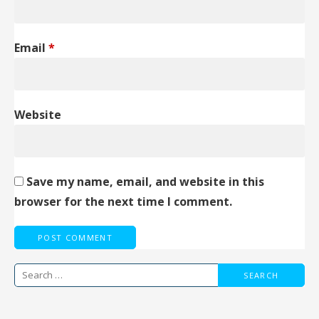
Email
*
Website
Save my name, email, and website in this
browser for the next time I comment.
Search
for: