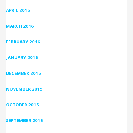
APRIL 2016
MARCH 2016
FEBRUARY 2016
JANUARY 2016
DECEMBER 2015
NOVEMBER 2015
OCTOBER 2015
SEPTEMBER 2015