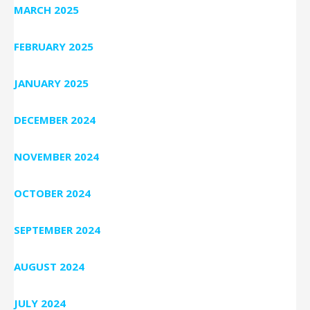
MARCH 2025
FEBRUARY 2025
JANUARY 2025
DECEMBER 2024
NOVEMBER 2024
OCTOBER 2024
SEPTEMBER 2024
AUGUST 2024
JULY 2024