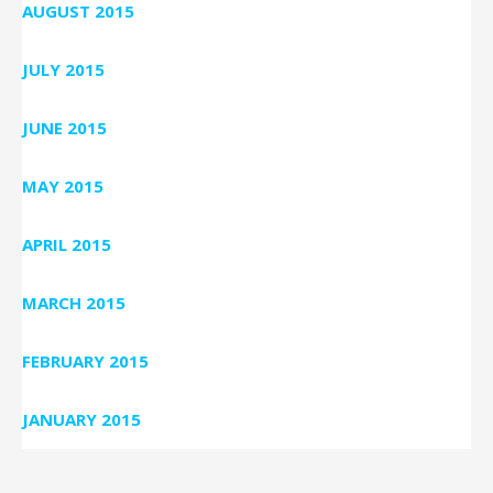
AUGUST 2015
JULY 2015
JUNE 2015
MAY 2015
APRIL 2015
MARCH 2015
FEBRUARY 2015
JANUARY 2015