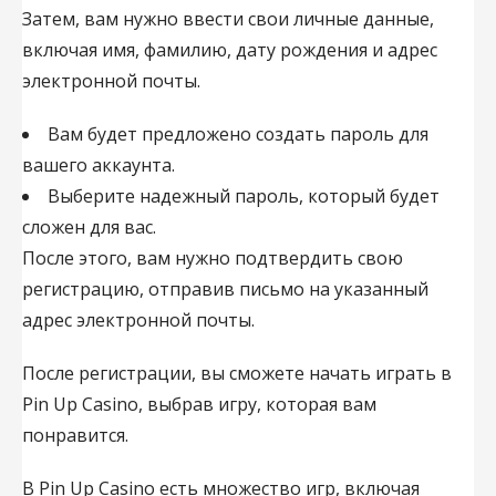
Затем, вам нужно ввести свои личные данные,
включая имя, фамилию, дату рождения и адрес
электронной почты.
Вам будет предложено создать пароль для
вашего аккаунта.
Выберите надежный пароль, который будет
сложен для вас.
После этого, вам нужно подтвердить свою
регистрацию, отправив письмо на указанный
адрес электронной почты.
После регистрации, вы сможете начать играть в
Pin Up Casino, выбрав игру, которая вам
понравится.
В Pin Up Casino есть множество игр, включая