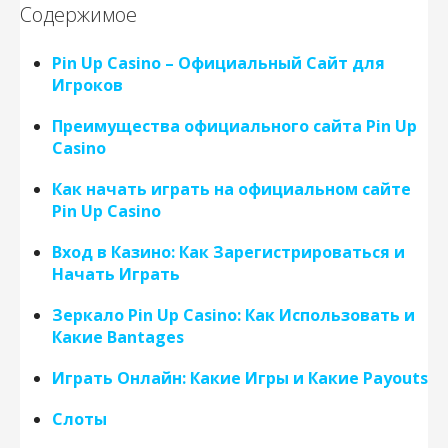
Содержимое
Pin Up Casino – Официальный Сайт для
Игроков
Преимущества официального сайта Pin Up
Casino
Как начать играть на официальном сайте
Pin Up Casino
Вход в Казино: Как Зарегистрироваться и
Начать Играть
Зеркало Pin Up Casino: Как Использовать и
Какие Вantages
Играть Онлайн: Какие Игры и Какие Payouts
Слоты