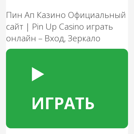
Пин Ап Казино Официальный
сайт | Pin Up Casino играть
онлайн – Вход, Зеркало
▶️
ИГРАТЬ