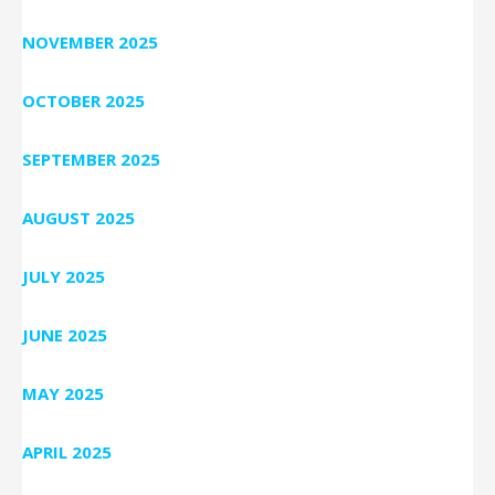
NOVEMBER 2025
OCTOBER 2025
SEPTEMBER 2025
AUGUST 2025
JULY 2025
JUNE 2025
MAY 2025
APRIL 2025