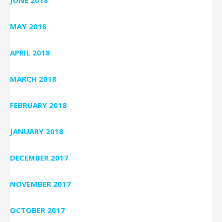
MAY 2018
APRIL 2018
MARCH 2018
FEBRUARY 2018
JANUARY 2018
DECEMBER 2017
NOVEMBER 2017
OCTOBER 2017