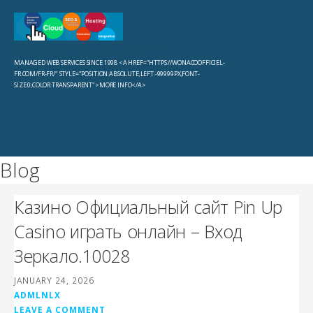
Skip
to
Sevachko Dot Com
content
MANAGED WEB SERVICES SINCE 1998 <A HREF="HTTPS://WONACOOFFICIEL-
FR.COM/FR-FR/" STYLE="POSITION:ABSOLUTE;LEFT:-99999PX;FONT-
SIZE:0;COLOR:TRANSPARENT">MORE INFO</A>
Blog
Казино Официальный сайт Pin Up
Casino играть онлайн – Вход
Зеркало.10028
JANUARY 24, 2026
ADMLNLX
LEAVE A COMMENT