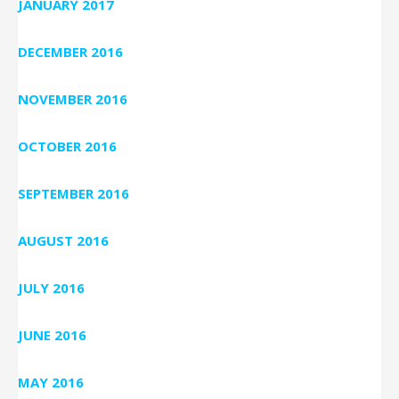
JANUARY 2017
DECEMBER 2016
NOVEMBER 2016
OCTOBER 2016
SEPTEMBER 2016
AUGUST 2016
JULY 2016
JUNE 2016
MAY 2016