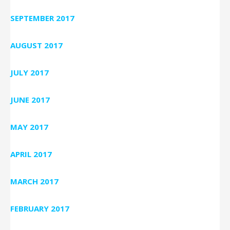
SEPTEMBER 2017
AUGUST 2017
JULY 2017
JUNE 2017
MAY 2017
APRIL 2017
MARCH 2017
FEBRUARY 2017