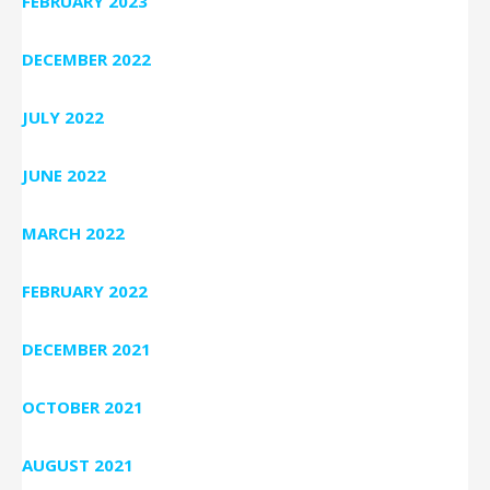
FEBRUARY 2023
DECEMBER 2022
JULY 2022
JUNE 2022
MARCH 2022
FEBRUARY 2022
DECEMBER 2021
OCTOBER 2021
AUGUST 2021