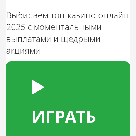
Выбираем топ-казино онлайн
2025 с моментальными
выплатами и щедрыми
акциями
▶️
ИГРАТЬ