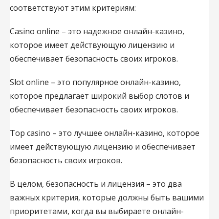
соответствуют этим критериям:
Casino online – это надежное онлайн-казино,
которое имеет действующую лицензию и
обеспечивает безопасность своих игроков.
Slot online – это популярное онлайн-казино,
которое предлагает широкий выбор слотов и
обеспечивает безопасность своих игроков.
Top casino – это лучшее онлайн-казино, которое
имеет действующую лицензию и обеспечивает
безопасность своих игроков.
В целом, безопасность и лицензия – это два
важных критерия, которые должны быть вашими
приоритетами, когда вы выбираете онлайн-