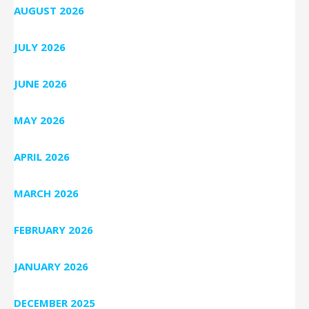
AUGUST 2026
JULY 2026
JUNE 2026
MAY 2026
APRIL 2026
MARCH 2026
FEBRUARY 2026
JANUARY 2026
DECEMBER 2025