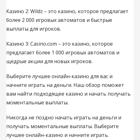
Казино 2: Wildz – это казино, которое предлагает
более 2 000 игровых автоматов и быстрые
выплаты для игроков.
Казино 3: Casino.com – это казино, которое
предлагает более 1 000 игровых автоматов и
щедрые акции для новых игроков.
Выберите лучшее онлайн-казино для вас и
начните играть на деньги. Наш обзор поможет
вам найти подходящее казино и начать получать
моментальные выплаты.
Никогда не поздно начать играть на деньги и
получать моментальные выплаты. Выберите
лучшее онлайн-казино и начните играть.