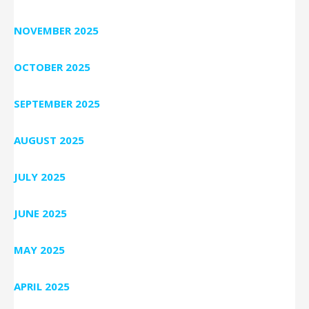
NOVEMBER 2025
OCTOBER 2025
SEPTEMBER 2025
AUGUST 2025
JULY 2025
JUNE 2025
MAY 2025
APRIL 2025