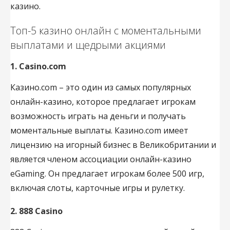
казино.
Топ-5 казино онлайн с моментальными
выплатами и щедрыми акциями
1. Casino.com
Казино.com – это один из самых популярных
онлайн-казино, которое предлагает игрокам
возможность играть на деньги и получать
моментальные выплаты. Казино.com имеет
лицензию на игорный бизнес в Великобритании и
является членом ассоциации онлайн-казино
eGaming. Он предлагает игрокам более 500 игр,
включая слоты, карточные игры и рулетку.
2. 888 Casino