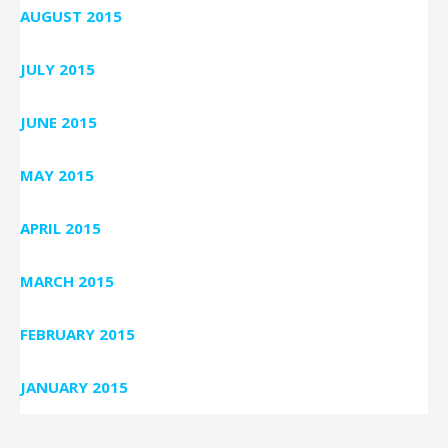
AUGUST 2015
JULY 2015
JUNE 2015
MAY 2015
APRIL 2015
MARCH 2015
FEBRUARY 2015
JANUARY 2015