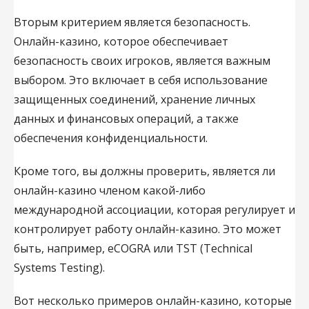
Вторым критерием является безопасность.
Онлайн-казино, которое обеспечивает
безопасность своих игроков, является важным
выбором. Это включает в себя использование
защищенных соединений, хранение личных
данных и финансовых операций, а также
обеспечения конфиденциальности.
Кроме того, вы должны проверить, является ли
онлайн-казино членом какой-либо
международной ассоциации, которая регулирует и
контролирует работу онлайн-казино. Это может
быть, например, eCOGRA или TST (Technical
Systems Testing).
Вот несколько примеров онлайн-казино, которые