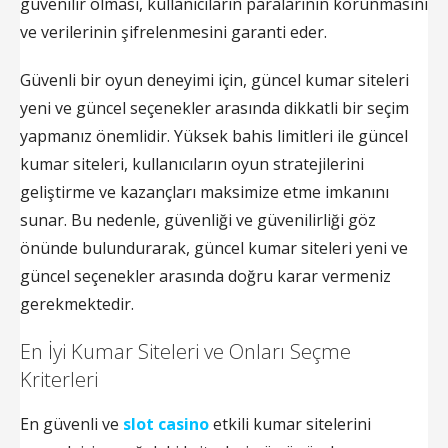
güvenilir olması, kullanıcıların paralarının korunmasını
ve verilerinin şifrelenmesini garanti eder.
Güvenli bir oyun deneyimi için, güncel kumar siteleri
yeni ve güncel seçenekler arasında dikkatli bir seçim
yapmanız önemlidir. Yüksek bahis limitleri ile güncel
kumar siteleri, kullanıcıların oyun stratejilerini
geliştirme ve kazançları maksimize etme imkanını
sunar. Bu nedenle, güvenliği ve güvenilirliği göz
önünde bulundurarak, güncel kumar siteleri yeni ve
güncel seçenekler arasında doğru karar vermeniz
gerekmektedir.
En İyi Kumar Siteleri ve Onları Seçme
Kriterleri
En güvenli ve
slot casino
etkili kumar sitelerini