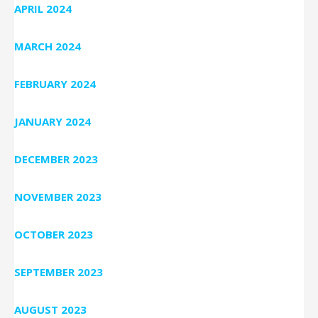
APRIL 2024
MARCH 2024
FEBRUARY 2024
JANUARY 2024
DECEMBER 2023
NOVEMBER 2023
OCTOBER 2023
SEPTEMBER 2023
AUGUST 2023