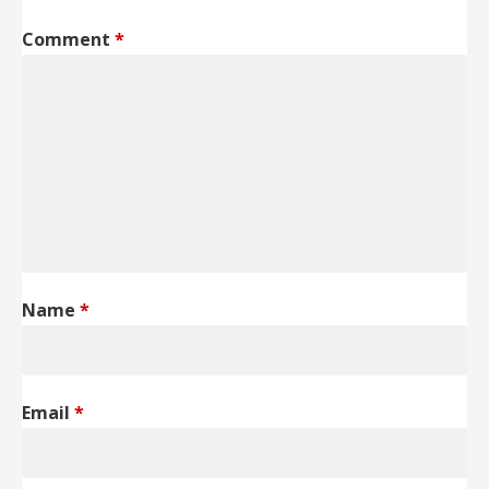
Comment
*
Name
*
Email
*