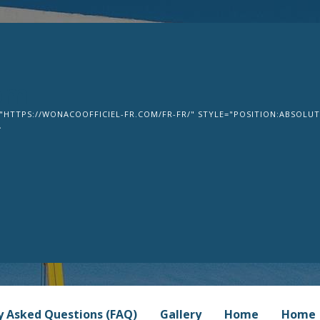
om
"HTTPS://WONACOOFFICIEL-FR.COM/FR-FR/" STYLE="POSITION:ABSOLUTE
>
y Asked Questions (FAQ)
Gallery
Home
Home