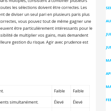
aris multiples, consistent à combiner plusieurs
toutes les sélections doivent être correctes. Les
SE
t de diviser un seul pari en plusieurs paris plus
AU
 incorrectes, vous pouvez tout de même gagner une
peuvent être particulièrement intéressants pour le
JU
ossibilité de multiplier vos gains, mais demandent
leure gestion du risque. Agir avec prudence est
JU
MA
AP
MA
t.
Faible
Faible
FE
ments simultanément.
Élevé
Élevé