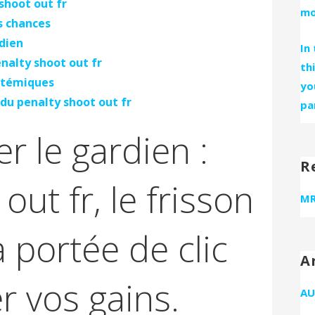
shoot out fr
mo
s chances
dien
In
enalty shoot out fr
th
ystémiques
yo
 du penalty shoot out fr
pa
r le gardien :
R
out fr, le frisson
MR
à portée de clic
A
r vos gains.
AU