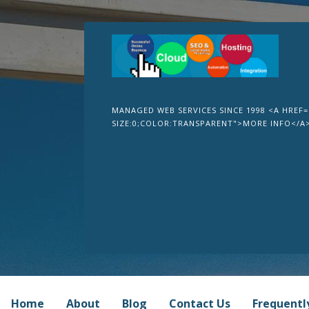
Skip
to
content
Sevachko Dot C
MANAGED WEB SERVICES SINCE 1998 <A HREF=
SIZE:0;COLOR:TRANSPARENT">MORE INFO</A
Home
About
Blog
Contact Us
Frequentl