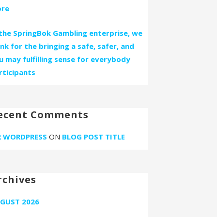
re
 the SpringBok Gambling enterprise, we
ink for the bringing a safe, safer, and
u may fulfilling sense for everybody
rticipants
ecent Comments
 WORDPRESS
ON
BLOG POST TITLE
rchives
GUST 2026