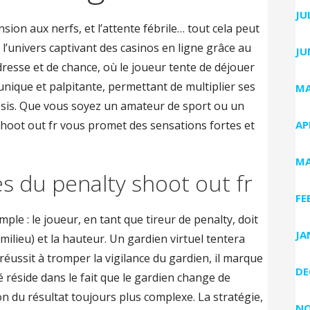
JU
nsion aux nerfs, et l’attente fébrile… tout cela peut
’univers captivant des casinos en ligne grâce au
JU
adresse et de chance, où le joueur tente de déjouer
unique et palpitante, permettant de multiplier ses
MA
ussis. Que vous soyez un amateur de sport ou un
shoot out fr vous promet des sensations fortes et
AP
MA
 du penalty shoot out fr
FE
mple : le joueur, en tant que tireur de penalty, doit
JA
, milieu) et la hauteur. Un gardien virtuel tentera
 réussit à tromper la vigilance du gardien, il marque
DE
é réside dans le fait que le gardien change de
ion du résultat toujours plus complexe. La stratégie,
NO