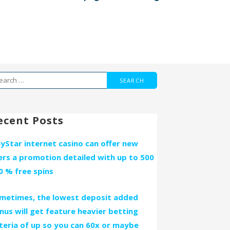
arch
r:
ecent Posts
ayStar internet casino can offer new
ers a promotion detailed with up to 500
0 % free spins
metimes, the lowest deposit added
nus will get feature heavier betting
iteria of up so you can 60x or maybe