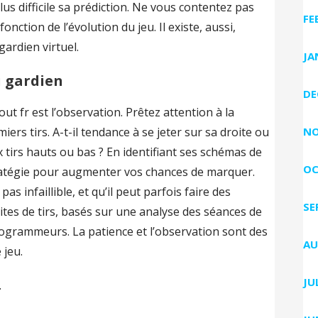
us difficile sa prédiction. Ne vous contentez pas
FE
nction de l’évolution du jeu. Il existe, aussi,
gardien virtuel.
JA
 gardien
DE
ut fr est l’observation. Prêtez attention à la
ers tirs. A-t-il tendance à se jeter sur sa droite ou
NO
x tirs hauts ou bas ? En identifiant ses schémas de
OC
ratégie pour augmenter vos chances de marquer.
as infaillible, et qu’il peut parfois faire des
SE
uites de tirs, basés sur une analyse des séances de
rogrammeurs. La patience et l’observation sont des
AU
 jeu.
JU
.