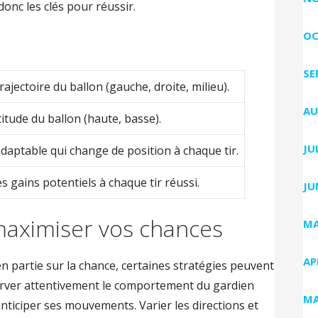
onc les clés pour réussir.
OC
SE
rajectoire du ballon (gauche, droite, milieu).
AU
ltitude du ballon (haute, basse).
JU
daptable qui change de position à chaque tir.
 gains potentiels à chaque tir réussi.
JU
maximiser vos chances
MA
AP
n partie sur la chance, certaines stratégies peuvent
rver attentivement le comportement du gardien
MA
anticiper ses mouvements. Varier les directions et