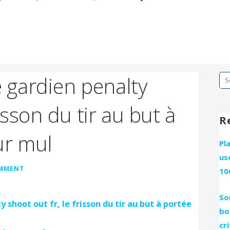
e gardien penalty
Se
fo
risson du tir au but à
R
ur mul
Pl
us
OMMENT
10
So
y shoot out fr, le frisson du tir au but à portée
bo
cr