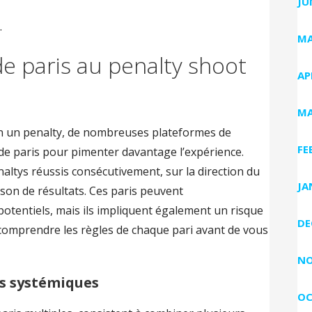
JU
.
MA
de paris au penalty shoot
AP
MA
on un penalty, de nombreuses plateformes de
FE
 de paris pour pimenter davantage l’expérience.
ltys réussis consécutivement, sur la direction du
JA
son de résultats. Ces paris peuvent
tentiels, mais ils impliquent également un risque
DE
n comprendre les règles de chaque pari avant de vous
NO
is systémiques
OC