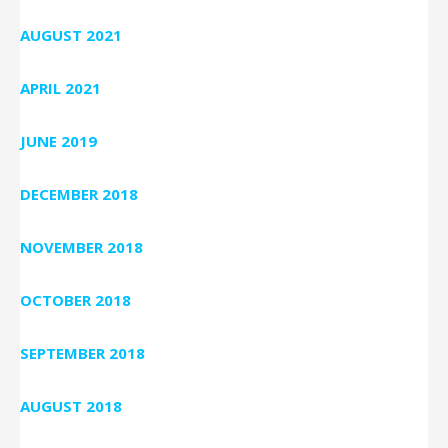
AUGUST 2021
APRIL 2021
JUNE 2019
DECEMBER 2018
NOVEMBER 2018
OCTOBER 2018
SEPTEMBER 2018
AUGUST 2018