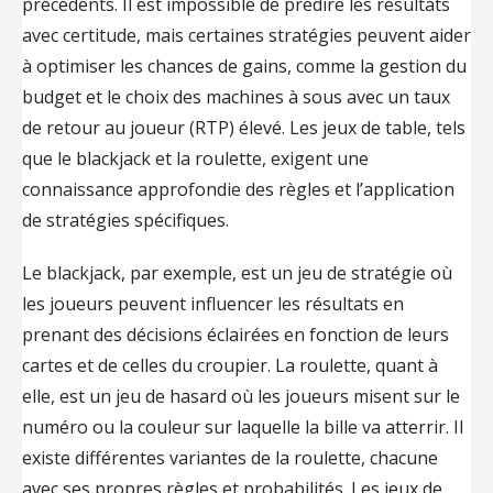
précédents. Il est impossible de prédire les résultats
avec certitude, mais certaines stratégies peuvent aider
à optimiser les chances de gains, comme la gestion du
budget et le choix des machines à sous avec un taux
de retour au joueur (RTP) élevé. Les jeux de table, tels
que le blackjack et la roulette, exigent une
connaissance approfondie des règles et l’application
de stratégies spécifiques.
Le blackjack, par exemple, est un jeu de stratégie où
les joueurs peuvent influencer les résultats en
prenant des décisions éclairées en fonction de leurs
cartes et de celles du croupier. La roulette, quant à
elle, est un jeu de hasard où les joueurs misent sur le
numéro ou la couleur sur laquelle la bille va atterrir. Il
existe différentes variantes de la roulette, chacune
avec ses propres règles et probabilités. Les jeux de