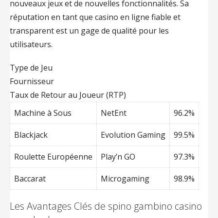
nouveaux jeux et de nouvelles fonctionnalités. Sa
réputation en tant que casino en ligne fiable et
transparent est un gage de qualité pour les
utilisateurs.
Type de Jeu
Fournisseur
Taux de Retour au Joueur (RTP)
Machine à Sous
NetEnt
96.2%
Blackjack
Evolution Gaming
99.5%
Roulette Européenne
Play’n GO
97.3%
Baccarat
Microgaming
98.9%
Les Avantages Clés de spino gambino casino