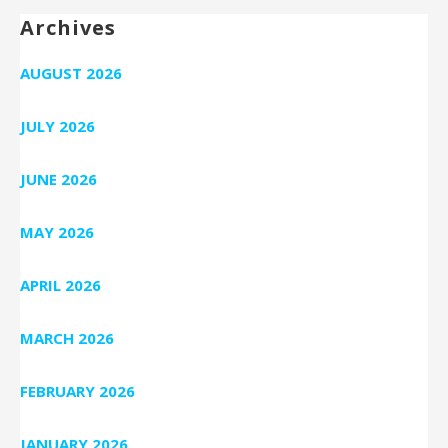
Archives
AUGUST 2026
JULY 2026
JUNE 2026
MAY 2026
APRIL 2026
MARCH 2026
FEBRUARY 2026
JANUARY 2026