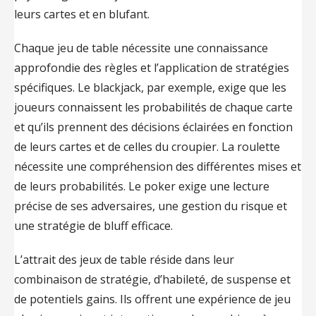
leurs cartes et en blufant.
Chaque jeu de table nécessite une connaissance
approfondie des règles et l’application de stratégies
spécifiques. Le blackjack, par exemple, exige que les
joueurs connaissent les probabilités de chaque carte
et qu’ils prennent des décisions éclairées en fonction
de leurs cartes et de celles du croupier. La roulette
nécessite une compréhension des différentes mises et
de leurs probabilités. Le poker exige une lecture
précise de ses adversaires, une gestion du risque et
une stratégie de bluff efficace.
L’attrait des jeux de table réside dans leur
combinaison de stratégie, d’habileté, de suspense et
de potentiels gains. Ils offrent une expérience de jeu