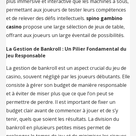
plus immersive et interactive que les machines à sous,
permettant aux joueurs de tester leurs compétences
et de relever des défis intellectuels.
spino gambino
casino
propose une large sélection de jeux de table,
offrant aux joueurs un large éventail de possibilités.
La Gestion de Bankroll : Un Pilier Fondamental du
Jeu Responsable
La gestion de bankroll est un aspect crucial du jeu de
casino, souvent négligé par les joueurs débutants. Elle
consiste à gérer son budget de manière responsable
et à éviter de miser plus que ce que l’on peut se
permettre de perdre. Il est important de fixer un
budget clair avant de commencer à jouer et de s’y
tenir, quels que soient les résultats. La division du
bankroll en plusieurs petites mises permet de
prolonger le temps de jeu et de minimiser les risques