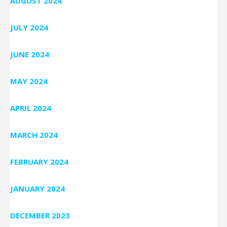
AUGUST 2024
JULY 2024
JUNE 2024
MAY 2024
APRIL 2024
MARCH 2024
FEBRUARY 2024
JANUARY 2024
DECEMBER 2023