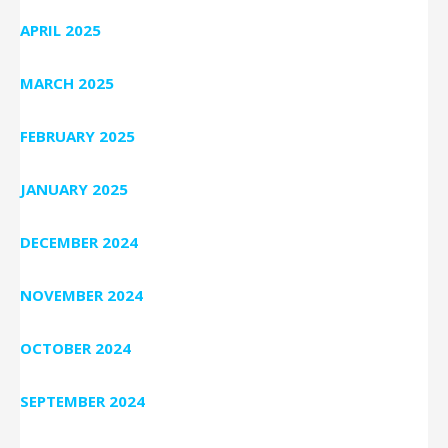
APRIL 2025
MARCH 2025
FEBRUARY 2025
JANUARY 2025
DECEMBER 2024
NOVEMBER 2024
OCTOBER 2024
SEPTEMBER 2024