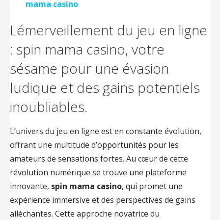
mama casino
Lémerveillement du jeu en ligne
: spin mama casino, votre
sésame pour une évasion
ludique et des gains potentiels
inoubliables.
L’univers du jeu en ligne est en constante évolution,
offrant une multitude d’opportunités pour les
amateurs de sensations fortes. Au cœur de cette
révolution numérique se trouve une plateforme
innovante,
spin mama casino
, qui promet une
expérience immersive et des perspectives de gains
alléchantes. Cette approche novatrice du