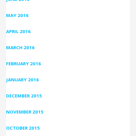
MAY 2016
APRIL 2016
MARCH 2016
FEBRUARY 2016
JANUARY 2016
DECEMBER 2015
NOVEMBER 2015
OCTOBER 2015