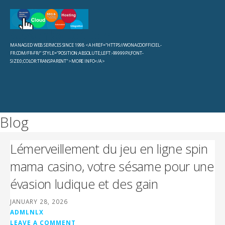
Skip
to
Sevachko Dot Com
content
MANAGED WEB SERVICES SINCE 1998 <A HREF="HTTPS://WONACOOFFICIEL-
FR.COM/FR-FR/" STYLE="POSITION:ABSOLUTE;LEFT:-99999PX;FONT-
SIZE:0;COLOR:TRANSPARENT">MORE INFO</A>
Blog
Lémerveillement du jeu en ligne spin
mama casino, votre sésame pour une
évasion ludique et des gain
JANUARY 28, 2026
ADMLNLX
LEAVE A COMMENT