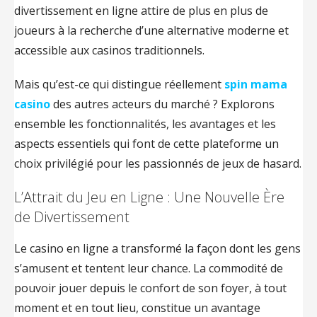
divertissement en ligne attire de plus en plus de
joueurs à la recherche d’une alternative moderne et
accessible aux casinos traditionnels.
Mais qu’est-ce qui distingue réellement
spin mama
casino
des autres acteurs du marché ? Explorons
ensemble les fonctionnalités, les avantages et les
aspects essentiels qui font de cette plateforme un
choix privilégié pour les passionnés de jeux de hasard.
L’Attrait du Jeu en Ligne : Une Nouvelle Ère
de Divertissement
Le casino en ligne a transformé la façon dont les gens
s’amusent et tentent leur chance. La commodité de
pouvoir jouer depuis le confort de son foyer, à tout
moment et en tout lieu, constitue un avantage