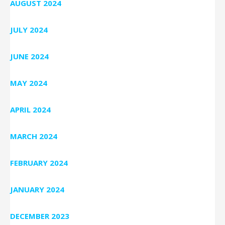
AUGUST 2024
JULY 2024
JUNE 2024
MAY 2024
APRIL 2024
MARCH 2024
FEBRUARY 2024
JANUARY 2024
DECEMBER 2023