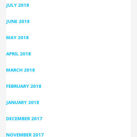
JULY 2018
JUNE 2018
MAY 2018
APRIL 2018
MARCH 2018
FEBRUARY 2018
JANUARY 2018
DECEMBER 2017
NOVEMBER 2017