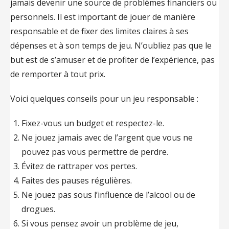
jamais devenir une source de problèmes financiers ou
personnels. Il est important de jouer de manière
responsable et de fixer des limites claires à ses
dépenses et à son temps de jeu. N’oubliez pas que le
but est de s’amuser et de profiter de l’expérience, pas
de remporter à tout prix.
Voici quelques conseils pour un jeu responsable :
Fixez-vous un budget et respectez-le.
Ne jouez jamais avec de l’argent que vous ne
pouvez pas vous permettre de perdre.
Évitez de rattraper vos pertes.
Faites des pauses régulières.
Ne jouez pas sous l’influence de l’alcool ou de
drogues.
Si vous pensez avoir un problème de jeu,