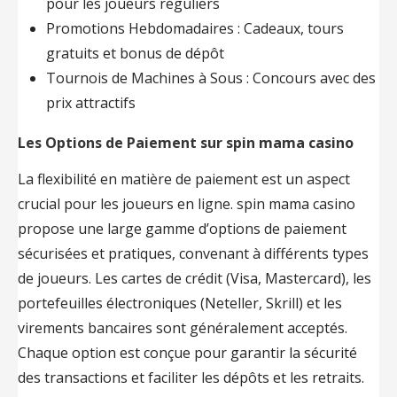
pour les joueurs réguliers
Promotions Hebdomadaires : Cadeaux, tours
gratuits et bonus de dépôt
Tournois de Machines à Sous : Concours avec des
prix attractifs
Les Options de Paiement sur spin mama casino
La flexibilité en matière de paiement est un aspect
crucial pour les joueurs en ligne. spin mama casino
propose une large gamme d’options de paiement
sécurisées et pratiques, convenant à différents types
de joueurs. Les cartes de crédit (Visa, Mastercard), les
portefeuilles électroniques (Neteller, Skrill) et les
virements bancaires sont généralement acceptés.
Chaque option est conçue pour garantir la sécurité
des transactions et faciliter les dépôts et les retraits.