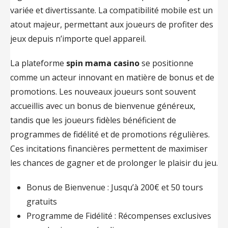
variée et divertissante. La compatibilité mobile est un
atout majeur, permettant aux joueurs de profiter des
jeux depuis n’importe quel appareil.
La plateforme
spin mama casino
se positionne
comme un acteur innovant en matière de bonus et de
promotions. Les nouveaux joueurs sont souvent
accueillis avec un bonus de bienvenue généreux,
tandis que les joueurs fidèles bénéficient de
programmes de fidélité et de promotions régulières.
Ces incitations financières permettent de maximiser
les chances de gagner et de prolonger le plaisir du jeu.
Bonus de Bienvenue : Jusqu’à 200€ et 50 tours
gratuits
Programme de Fidélité : Récompenses exclusives