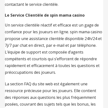
contactant le service clientèle.
Le Service Clientèle de spin mama casino
Un service clientèle réactif et efficace est un gage de
confiance pour les joueurs en ligne. spin mama casino
propose une assistance clientèle disponible 24h/24 et
7j/7 par chat en direct, par e-mail et par téléphone.
L’équipe de support est composée d’agents
compétents et courtois qui s’efforcent de répondre
rapidement et efficacement à toutes les questions et
préoccupations des joueurs.
La section FAQ du site web est également une
ressource précieuse pour les joueurs. Elle contient
des réponses aux questions les plus fréquemment
posées, couvrant des sujets tels que les bonus, les