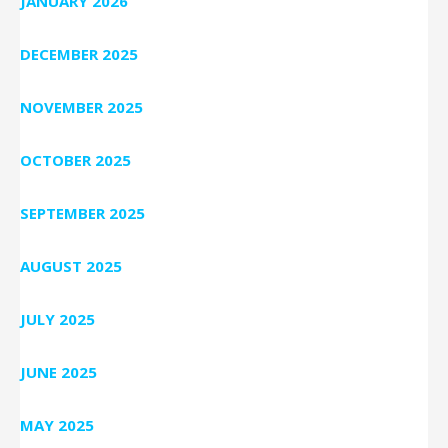
JANUARY 2026
DECEMBER 2025
NOVEMBER 2025
OCTOBER 2025
SEPTEMBER 2025
AUGUST 2025
JULY 2025
JUNE 2025
MAY 2025